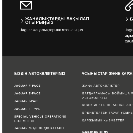
ЖАҢАЛЫҚТАРДЫ БАҚЫЛАП
Б
ОТЫРЫҢЫЗ
Jaguar жаңалықтарына жазылыңыз
Jag
ақпа
хаб
БІЗДІҢ АВТОКӨЛІКТЕРІМІЗ
ҰСЫНЫСТАР ЖӘНЕ ҚАР
JAGUAR F-PACE
ЖАҢА АВТОКӨЛІКТЕР
JAGUAR E-PACE
БАҒДАРЛАМАСЫ БОЙЫНША Ұ
АВТОКӨЛІКТЕР
JAGUAR I-PACE
КӨЛІК ИЕЛЕРІНЕ АРНАЛҒАН
JAGUAR F-TYPE
БРЕНДТЕЛГЕН ТАУАР ҰСЫН
SPECIAL VEHICLE OPERATIONS
ҚАРЖЫЛЫҚ ҚЫЗМЕТТЕР
БӨЛІМШЕСІ
JAGUAR МОДЕЛЬДІК ҚАТАРЫ
КӨБІРЕК БІЛУ