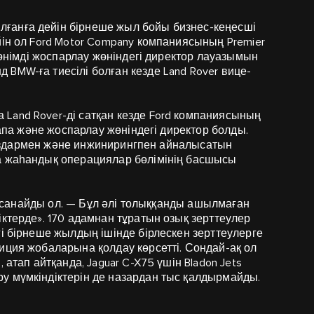
ғанға дейін бірнеше жыл бойы бизнес-кеңесші
йін ол Ford Motor Company компаниясының Premier
е өнімді жоспарлау жөніндегі директор лауазымын
BMW-ға тиесілі болған кезде Land Rover вице-
Land Rover-ді сатқан кезде Ford компаниясының
сапа және жоспарлау жөніндегі директор болды.
к газдармен және инжинирингпен айналысатын
а жаһандық операциялар бөлімінің басшысы
еп санайды ол. — Бұл әлі толыққанды ашылмаған
іктерде». 170 адамнан тұратын озық зерттеулер
гі бірнеше жылдың ішінде бірлескен зерттеулерге
иция жобаларына қолдау көрсетті. Сондай-ақ ол
 атап айтқанда, Jaguar C-X75 үшін Bladon Jets
у мүмкіндіктерін де назардан тыс қалдырмайды.