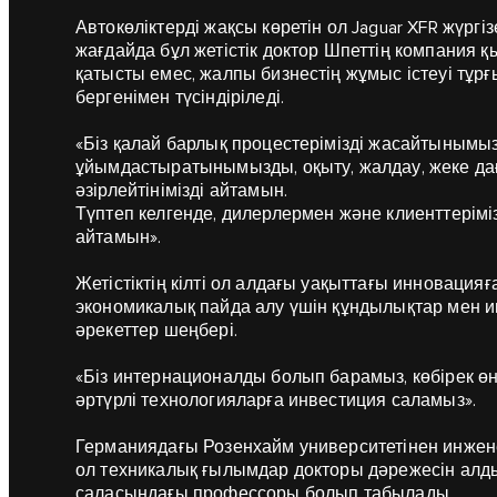
Автокөліктерді жақсы көретін ол Jaguar XFR жүргіз
жағдайда бұл жетістік доктор Шпеттің компания қы
қатысты емес, жалпы бизнестің жұмыс істеуі тұр
бергенімен түсіндіріледі.
«Біз қалай барлық процестерімізді жасайтынымызды
ұйымдастыратынымызды, оқыту, жалдау, жеке д
әзірлейтінімізді айтамын.
Түптеп келгенде, дилерлермен және клиенттері
айтамын».
Жетістіктің кілті ол алдағы уақыттағы инноваци
экономикалық пайда алу үшін құндылықтар мен ин
әрекеттер шеңбері.
«Біз интернационалды болып барамыз, көбірек өні
әртүрлі технологияларға инвестиция саламыз».
Германиядағы Розенхайм университетінен инжене
ол техникалық ғылымдар докторы дәрежесін алды.
саласындағы профессоры болып табылады.