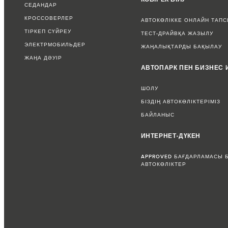
СЕДАНДАР
КРОССОВЕРЛЕР
АВТОКӨЛІККЕ ОНЛАЙН ТАП
ТІРКЕП СҮЙРЕУ
ТЕСТ-ДРАЙВҚА ЖАЗЫЛУ
ЭЛЕКТРМОБИЛЬДЕР
ЖАҢАЛЫҚТАРДЫ БАҚЫЛАУ
ЖАҢА ДӘУІР
АВТОПАРК ПЕН БИЗНЕС 
ШОЛУ
БІЗДІҢ АВТОКӨЛІКТЕРІМІЗ
БАЙЛАНЫС
ИНТЕРНЕТ-ДҮКЕН
APPROVED БАҒДАРЛАМАСЫ 
АВТОКӨЛІКТЕР