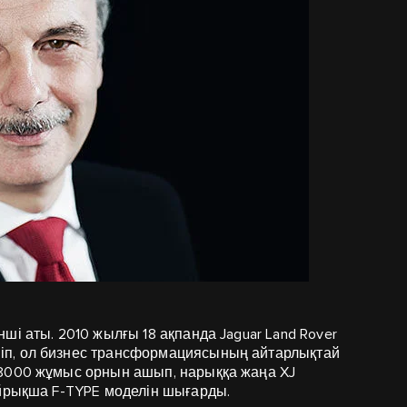
і аты. 2010 жылғы 18 ақпанда Jaguar Land Rover
іп, ол бизнес трансформациясының айтарлықтай
 8000 жұмыс орнын ашып, нарыққа жаңа XJ
айрықша F-TYPE моделін шығарды.