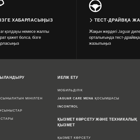
ІЗГЕ ХАБАРЛАСЫҢЫЗ
ТЕСТ-ДРАЙВҚА Ж
uar қолдауы немесе жалпы
Жақын жердегі Jaguar диле
рат қажет болса, бізге
орталығында тест-драйвқа
арласыңыз
жазылыңыз
ЖЫЛАНДЫРУ
ИЕЛІК ЕТУ
МОБИЛЬДІЛІК
СЫНЫЛАТЫН МІНІЛГЕН
JAGUAR CARE MENA ҚОСЫМШАСЫ
INCONTROL
 ҰСЫНЫСТАР
ЫСТАРЫ
ҚЫЗМЕТ КӨРСЕТУ ЖӘНЕ ТЕХНИКАЛЫҚ
ҚЫЗМЕТ
ҚЫЗМЕТ КӨРСЕТУ