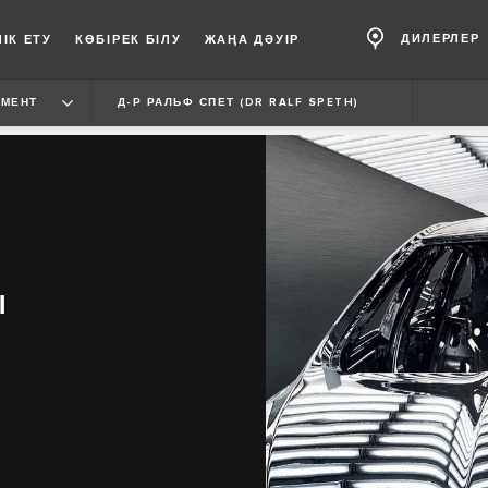
ДИЛЕРЛЕР
ІК ЕТУ
КӨБІРЕК БІЛУ
ЖАҢА ДӘУІР
МЕНТ
Д-Р РАЛЬФ СПЕТ (DR RALF SPETH)
Ы