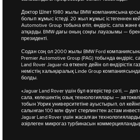
Доктор Шпет 1980 жылы BMW компаниясына қосыл
болып жұмыс істеді. 20 жыл жұмыс істегеннен ке
Automotive Group тобына өтіп, өндіріс, сапа жән
атқарды. BMW-дағы оның соңғы лауазымы — бренд 
президенті.
Содан соң ол 2000 жылы BMW Ford компаниясына 
Premier Automotive Group (PAG) тобында өндіріс, 
Land Rover Jaguar-ға өткенге дейін ол өндірісті
немістің халықаралық Linde Group компаниясынд
болды.
«Jaguar Land Rover үшін бұл өзгерістер сәті, — д
сала, келешектің озық технологиялары — автокөл
тобын Уорик университетіне ауыстырып, ол кейін
салынған 100 млн фунт стерлингтен астам инвест
Jaguar Land Rover үшін жасалған технологияларды,
әзірлеген микрогаз турбинасын коммерцияландыр