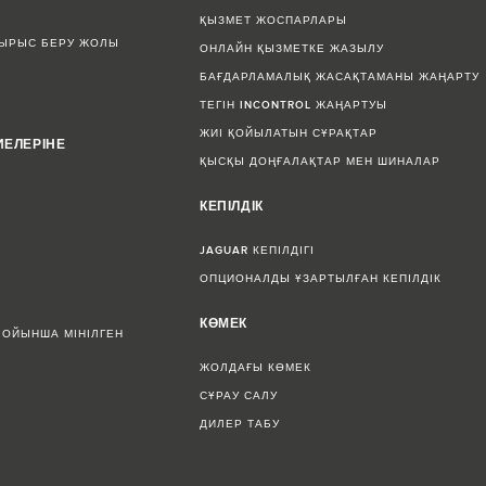
ҚЫЗМЕТ ЖОСПАРЛАРЫ
СЫРЫС БЕРУ ЖОЛЫ
ОНЛАЙН ҚЫЗМЕТКЕ ЖАЗЫЛУ
БАҒДАРЛАМАЛЫҚ ЖАСАҚТАМАНЫ ЖАҢАРТУ
ТЕГІН INCONTROL ЖАҢАРТУЫ
ЖИІ ҚОЙЫЛАТЫН СҰРАҚТАР
ИЕЛЕРІНЕ
ҚЫСҚЫ ДОҢҒАЛАҚТАР МЕН ШИНАЛАР
КЕПІЛДІК
JAGUAR КЕПІЛДІГІ
ОПЦИОНАЛДЫ ҰЗАРТЫЛҒАН КЕПІЛДІК
КӨМЕК
БОЙЫНША МІНІЛГЕН
ЖОЛДАҒЫ КӨМЕК
СҰРАУ САЛУ
ДИЛЕР ТАБУ