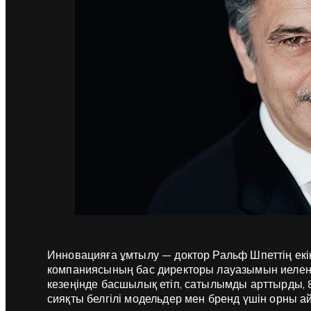
Инновацияға ұмтылу — доктор Ральф Шпеттің екінш
компаниясының бас директоры лауазымын иелен
кезеңінде басшылық етіп, сатылымды арттырды,
сияқты белгілі модельдер мен бренд үшін орны 