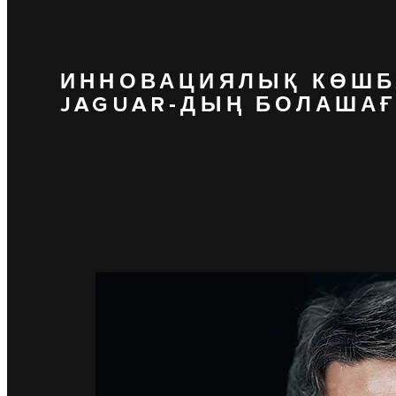
ИННОВАЦИЯЛЫҚ КӨШ
JAGUAR-ДЫҢ БОЛАША