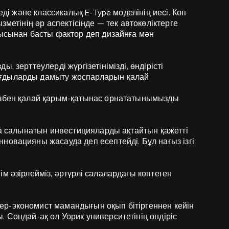
еді және классикалық E-Type моделінің иесі. Көп
зметінің әр аспектісінде — тек автокөліктерге
ғысынан басты фактор деп дизайнға мән
, зерттеулерді жүргізетінімізді, өндірісті
ағдыларды дамыту жоспарларын қалай
мізбен қалай қарым-қатынас орнататынымызды
яға салынатын инвестицияларды ақтайтын қажетті
новацияны жасауда деп есептейді. Бұл нағыз ізгі
м әзірлейміз, әртүрлі салалардағы көптеген
р-экономист мамандығын оқып бітіргеннен кейін
 Сондай-ақ ол Уорик университетінің өндіріс