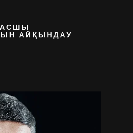
БАСШЫ
ҒЫН АЙҚЫНДАУ