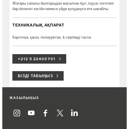
Жоғары сапалы былғарыдан жасалған бұл Jaguar логотипі
бар блокнот кәсіби немесе үйде қолдануға өте ыңғайлы.
ТЕХНИКАЛЫҚ АҚПАРАТ
Карточка, қағаз, полиуретан, & серпімді таспа
+212 5 22400701
БІЗДІ ТАБЫҢЫЗ
ЖАЗЫЛЫҢЫЗ