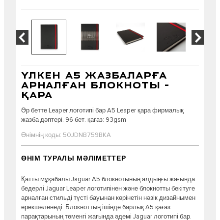
ҮЛКЕН A5 ЖАЗБАЛАРҒА
АРНАЛҒАН БЛОКНОТЫ –
ҚАРА
Әр бетте Leaper логотипі бар A5 Leaper қара фирмалық
жазба дәптері. 96 бет. қағаз: 93gsm
Өнімнің коды: 50JDNB759BKA
ӨНІМ ТУРАЛЫ МӘЛІМЕТТЕР
Қатты мұқабалы Jaguar A5 блокнотының алдыңғы жағында
бедерлі Jaguar Leaper логотипінен және блокнотты бекітуге
арналған стильді түсті бауынан көрінетін нәзік дизайнымен
ерекшеленеді. Блокноттың ішінде барлық A5 қағаз
парақтарының төменгі жағында әдемі Jaguar логотипі бар.