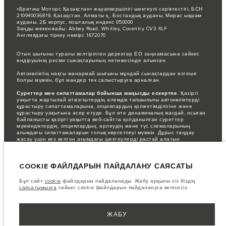
«Бритиш Моторс Қазақстан» жауапкершілігі шектеулі серіктестігі, БСН
210940036819, Қазақстан, Алматы қ., Бостандық ауданы, Мирас ықшам
ауданы, 2Б корпус, пошталық индекс 050000
Заңды мекенжайы: Abbey Road, Whitley, Coventry CV3 4LF
Англиядағы тіркеу нөмірі: 1672070
Отын шығыны туралы келтірілген деректер ЕО заңнамасына сәйкес
өндірушінің ресми сынақтарының нәтижесінде алынған.
Автокөліктің нақты жанармай шығыны мұндай сынақтардан өзгеше
болуы мүмкін, бұл мәндер тек салыстыруға арналған.
Суреттер мен сипаттамалар бойынша маңызды ескертпе.
Қазіргі
уақытта жартылай өткізгіштердің әлемдік тапшылығы автокөліктерді
құрастыру сипаттамаларына, опциялардың қолжетімділігіне және
құрастыру уақытына әсер етуде. Бұл өте динамикалық жағдай, осыған
байланысты қазіргі уақытта веб-сайтта қолданылған суреттер
мүмкіндіктердің, опциялардың, әрлеудің және түс схемаларының
ағымдағы сипаттамаларын толық көрсетпеуі мүмкін. Дұрыс таңдау
жасау үшін кез келген ағымдағы шектеулерді растай алатын
сатушымен кеңесіңіз.
Бұл веб-сайттағы ақпарат, техникалық сипаттамалар, қозғалтқыштар
COOKIE ФАЙЛДАРЫН ПАЙДАЛАНУ САЯСАТЫ
мен түстер еуропалық автокөлік жинақтамалары үшін көрсетілген.
Олар нарыққа байланысты ерекшеленуі және ескертусіз өзгертілуі
мүмкін. Кейбір автокөліктер кейбір нарықтар үшін қолжетімді болмауы
Бұл сайт
cookie
файлдарын пайдаланады. Жабу арқылы сіз біздің
мүмкін қосымша жабдықтармен көрсетілген. Аймағыңыздағы
саясатымызға
сәйкес cookie файлдарын пайдалануға келісесіз.
тауарлардың бар-жоғы және олардың бағалары туралы білу үшін
жергілікті дилерге хабарласыңыз.
Көрсетілген бағаларға қосылған құн салығы (ҚҚС) кіреді.
ЖАБУ
Бағалар тек 2026 жылғы модельдер үшін жарамды.