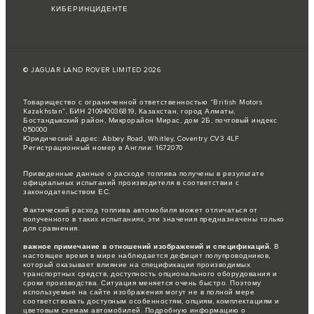
КИБЕРИНЦИДЕНТЕ
© JAGUAR LAND ROVER LIMITED 2026
Товарищество с ограниченной ответственностью “British Motors
Kazakhstan”, БИН 210940036819, Казахстан, город Алматы,
Бостандыкский район, Микрорайон Мирас, дом 2Б, почтовый индекс
050000
Юридический адрес: Abbey Road, Whitley, Coventry CV3 4LF
Регистрационный номер в Англии: 1672070
Приведенные данные о расходе топлива получены в результате
официальных испытаний производителя в соответствии с
законодательством ЕС.
Фактический расход топлива автомобиля может отличаться от
полученного в таких испытаниях, эти значения предназначены только
для сравнения.
важное примечание в отношений изображений и спецификаций.
В
настоящее время в мире наблюдается дефицит полупроводников,
который оказывает влияние на спецификации производимых
транспортных средств, доступность опционального оборудования и
сроки производства. Ситуация меняется очень быстро. Поэтому
используемые на сайте изображения могут не в полной мере
соответствовать доступным особенностям, опциям, комплектациям и
цветовым схемам автомобилей. Подробную информацию о