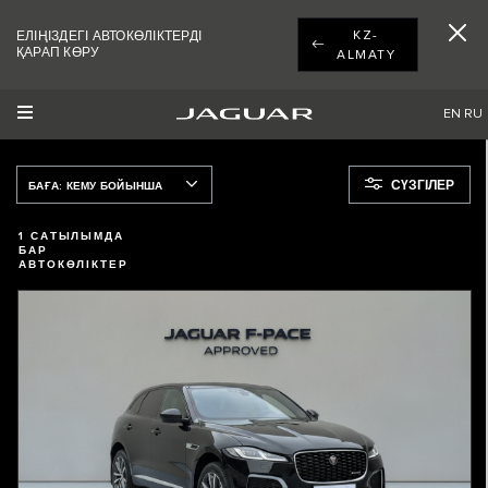
KZ-
ЕЛІҢІЗДЕГІ АВТОКӨЛІКТЕРДІ
ҚАРАП КӨРУ
ALMATY
EN
RU
СҮЗГІЛЕР
БАҒА: КЕМУ БОЙЫНША
1
САТЫЛЫМДА
БАР
АВТОКӨЛІКТЕР