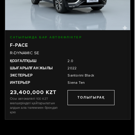
САТЫЛЫМДА БАР АВТОКӨЛІКТЕР
F-PACE
R-DYNAMIC SE
ҚОЗҒАЛТҚЫШ
2.0
ШЫҒАРЫЛҒАН ЖЫЛЫ
2022
ЭКСТЕРЬЕР
Santorini Black
ИНТЕРЬЕР
Siena Ten
23,400,000 KZT
ТОЛЫҒЫРАҚ
Осы автокөлікті
100
KZT
мөлшеріндегі қайтарылатын
алдын ала төлеммен брондап
қою