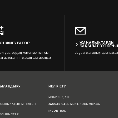
ЖАҢАЛЫҚТАРДЫ
КОНФИГУРАТОР
БАҚЫЛАП ОТЫРЫ
игуратордың көмегімен мінсіз
Jaguar жаңалықтарына жа
ar автокөлігін жасап шығарыңыз
ЖЫЛАНДЫРУ
ИЕЛІК ЕТУ
МОБИЛЬДІЛІК
СЫНЫЛАТЫН МІНІЛГЕН
JAGUAR CARE MENA ҚОСЫМШАСЫ
INCONTROL
 ҰСЫНЫСТАР