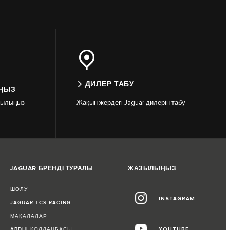
ДИЛЕР ТАБУ
ҢЫЗ
зылыңыз
Жақын жердегі Jaguar дилерін табу
JAGUAR БРЕНДІ ТУРАЛЫ
ЖАЗЫЛЫҢЫЗ
ШОЛУ
INSTAGRAM
JAGUAR TCS RACING
МАҚАЛАЛАР
ARDHI ҚОЛДАНБАСЫ
YOUTUBE