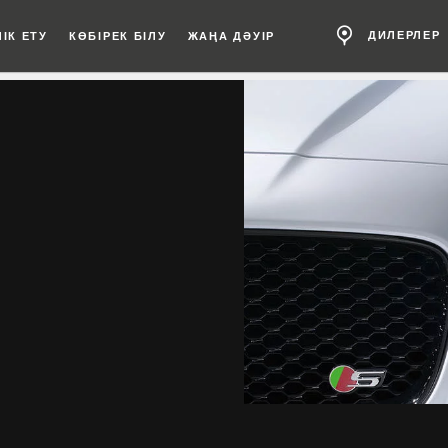
ДИЛЕРЛЕР
ІК ЕТУ
КӨБІРЕК БІЛУ
ЖАҢА ДӘУІР