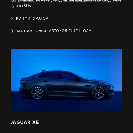
Қолайлылықпен және үнемділікпен ерекшеленетін сәнді және
қуатты SUV.
КОНФИГУРАТОР
JAGUAR F-PACE АВТОКӨЛІГІНЕ ШОЛУ
JAGUAR XE