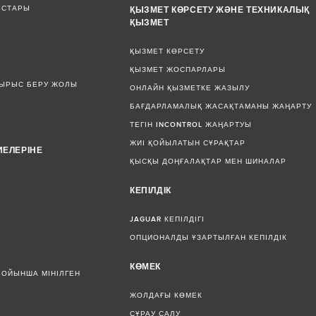
ЫСТАРЫ
ҚЫЗМЕТ КӨРСЕТУ ЖӘНЕ ТЕХНИКАЛЫҚ
ҚЫЗМЕТ
ҚЫЗМЕТ КӨРСЕТУ
ҚЫЗМЕТ ЖОСПАРЛАРЫ
СЫРЫС БЕРУ ЖОЛЫ
ОНЛАЙН ҚЫЗМЕТКЕ ЖАЗЫЛУ
БАҒДАРЛАМАЛЫҚ ЖАСАҚТАМАНЫ ЖАҢАРТУ
ТЕГІН INCONTROL ЖАҢАРТУЫ
ЖИІ ҚОЙЫЛАТЫН СҰРАҚТАР
ИЕЛЕРІНЕ
ҚЫСҚЫ ДОҢҒАЛАҚТАР МЕН ШИНАЛАР
КЕПІЛДІК
JAGUAR КЕПІЛДІГІ
ОПЦИОНАЛДЫ ҰЗАРТЫЛҒАН КЕПІЛДІК
КӨМЕК
БОЙЫНША МІНІЛГЕН
ЖОЛДАҒЫ КӨМЕК
СҰРАУ САЛУ