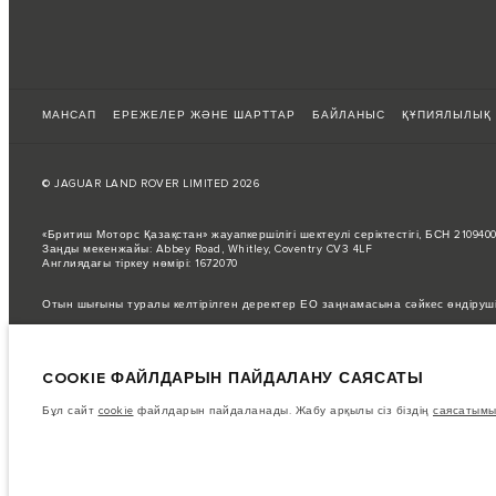
МАНСАП
ЕРЕЖЕЛЕР ЖӘНЕ ШАРТТАР
БАЙЛАНЫС
ҚҰПИЯЛЫЛЫҚ
© JAGUAR LAND ROVER LIMITED 2026
«Бритиш Моторс Қазақстан» жауапкершілігі шектеулі серіктестігі, БСН 21094
Заңды мекенжайы: Abbey Road, Whitley, Coventry CV3 4LF
Англиядағы тіркеу нөмірі: 1672070
Отын шығыны туралы келтірілген деректер ЕО заңнамасына сәйкес өндіруш
Автокөліктің нақты жанармай шығыны мұндай сынақтардан өзгеше болуы мүм
Суреттер мен сипаттамалар бойынша маңызды ескертпе.
Қазіргі уақытта
COOKIE ФАЙЛДАРЫН ПАЙДАЛАНУ САЯСАТЫ
Бұл өте динамикалық жағдай, осыған байланысты қазіргі уақытта веб-сайтт
жасау үшін кез келген ағымдағы шектеулерді растай алатын сатушымен кеңе
Бұл сайт
cookie
файлдарын пайдаланады. Жабу арқылы сіз біздің
саясатымы
Бұл веб-сайттағы ақпарат, техникалық сипаттамалар, қозғалтқыштар мен түс
нарықтар үшін қолжетімді болмауы мүмкін қосымша жабдықтармен көрсетілг
Көрсетілген бағаларға қосылған құн салығы (ҚҚС) кіреді.
Бағалар тек 2026 жылғы модельдер үшін жарамды.