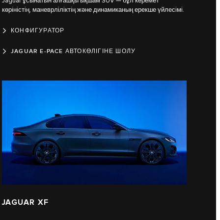
Jaguar ұсынатын алғашқы ықшам SUV — бұл керемет
көріністің, маневрліліктің және динамиканың ерекше үйлесімі.
КОНФИГУРАТОР
JAGUAR E-PACE АВТОКӨЛІГІНЕ ШОЛУ
JAGUAR XF