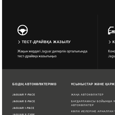
ТЕСТ-ДРАЙВҚА ЖАЗЫЛУ
Жақын жердегі Jaguar дилерлік орталығында
Конф
тест-драйвқа жазылыңыз
Jagu
БІЗДІҢ АВТОКӨЛІКТЕРІМІЗ
ҰСЫНЫСТАР ЖӘНЕ ҚАР
JAGUAR F-PACE
ЖАҢА АВТОКӨЛІКТЕР
JAGUAR E-PACE
БАҒДАРЛАМАСЫ БОЙЫНША Ұ
АВТОКӨЛІКТЕР
JAGUAR I-PACE
КӨЛІК ИЕЛЕРІНЕ АРНАЛҒАН
JAGUAR F-TYPE