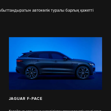
абыттандыратын автокөлік туралы барлық қажетті
JAGUAR F-PACE