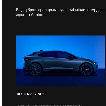
Біздің брошюраларымызда сізді міндетті түрде ш
ақпарат берілген.
JAGUAR I-PACE