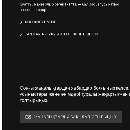
Қуатты, маневрлі, бірегей F-TYPE — бұл Jaguar ұсынатын
нағыз спорткар.
КОНФИГУРАТОР
JAGUAR F-TYPE АВТОКӨЛІГІНЕ ШОЛУ
Соңғы жаңалықтардан хабардар болғыңыз келсе,
ұсыныстары және өнімдері туралы жаңартылған 
толтырыңыз.
ЖАҢАЛЫҚТАРДЫ БАҚЫЛАП ОТЫРЫҢЫЗ