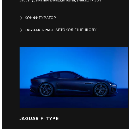
Jaguar ұсынатын алғашқы толық электрлік SUV.
КОНФИГУРАТОР
JAGUAR I-PACE АВТОКӨЛІГІНЕ ШОЛУ
JAGUAR F-TYPE