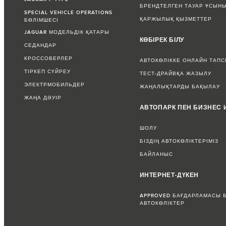
БРЕНДТЕЛГЕН ТАУАР ҰСЫН
SPECIAL VEHICLE OPERATIONS
ҚАРЖЫЛЫҚ ҚЫЗМЕТТЕР
БӨЛІМШЕСІ
JAGUAR МОДЕЛЬДІК ҚАТАРЫ
КӨБІРЕК БІЛУ
СЕДАНДАР
КРОССОВЕРЛЕР
АВТОКӨЛІККЕ ОНЛАЙН ТАП
ТІРКЕП СҮЙРЕУ
ТЕСТ-ДРАЙВҚА ЖАЗЫЛУ
ЭЛЕКТРМОБИЛЬДЕР
ЖАҢАЛЫҚТАРДЫ БАҚЫЛАУ
ЖАҢА ДӘУІР
АВТОПАРК ПЕН БИЗНЕС 
ШОЛУ
БІЗДІҢ АВТОКӨЛІКТЕРІМІЗ
БАЙЛАНЫС
ИНТЕРНЕТ-ДҮКЕН
APPROVED БАҒДАРЛАМАСЫ 
АВТОКӨЛІКТЕР