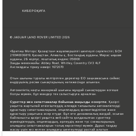
КИБЕРОҚИҒА
© JAGUAR LAND ROVER LIMITED 2026
«Бритиш Моторс Қазақстан» жауапкершілігі шектеулі серіктестігі, БСН
210940036819, Қазақстан, Алматы қ., Бостандық ауданы, Мирас ықшам
ауданы, 2Б корпус, пошталық индекс 050000
Заңды мекенжайы: Abbey Road, Whitley, Coventry CV3 4LF
Англиядағы тіркеу нөмірі: 1672070
Отын шығыны туралы келтірілген деректер ЕО заңнамасына сәйкес
өндірушінің ресми сынақтарының нәтижесінде алынған.
Автокөліктің нақты жанармай шығыны мұндай сынақтардан өзгеше
болуы мүмкін, бұл мәндер тек салыстыруға арналған.
Суреттер мен сипаттамалар бойынша маңызды ескертпе.
Қазіргі
уақытта жартылай өткізгіштердің әлемдік тапшылығы автокөліктерді
құрастыру сипаттамаларына, опциялардың қолжетімділігіне және
құрастыру уақытына әсер етуде. Бұл өте динамикалық жағдай, осыған
байланысты қазіргі уақытта веб-сайтта қолданылған суреттер
мүмкіндіктердің, опциялардың, әрлеудің және түс схемаларының
ағымдағы сипаттамаларын толық көрсетпеуі мүмкін. Дұрыс таңдау
жасау үшін кез келген ағымдағы шектеулерді растай алатын
сатушымен кеңесіңіз.