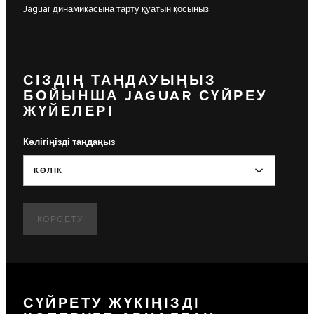
Jaguar динамикасына тарту қуатын қосыңыз.
СІЗДІҢ ТАҢДАУЫҢЫЗ
БОЙЫНША JAGUAR СҮЙРЕУ
ЖҮЙЕЛЕРІ
Көлігіңізді таңдаңыз
КӨЛІК
КӨРСЕТУ
СҮЙРЕТУ ЖҮКІҢІЗДІ