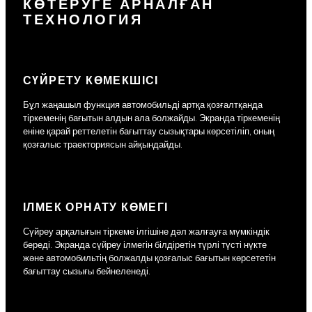
КӨТЕРУГЕ АРНАЛҒАН
ТЕХНОЛОГИЯ
СҮЙРЕТУ КӨМЕКШІСІ
Бұл жаңашыл функция автомобильді артқа қозғалтқанда
тіркеменің бағытын алдын ала болжайды. Экранда тіркеменің
еніне қарай реттелетін бағыттау сызықтары көрсетіліп, оның
қозғалыс траекториясын айқындайды.
ІЛМЕК ОРНАТУ КӨМЕГІ
Сүйреу арқалығын тіркеме ілгішіне дәл жалғауға мүмкіндік
береді. Экранда сүйреу ілмегін білдіретін түрлі түсті нүкте
және автомобильтің болжалды қозғалыс бағытын көрсететін
бағыттау сызығы бейнеленеді.