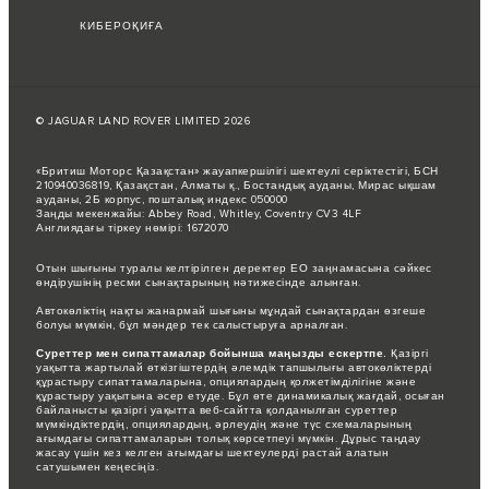
КИБЕРОҚИҒА
© JAGUAR LAND ROVER LIMITED 2026
«Бритиш Моторс Қазақстан» жауапкершілігі шектеулі серіктестігі, БСН
210940036819, Қазақстан, Алматы қ., Бостандық ауданы, Мирас ықшам
ауданы, 2Б корпус, пошталық индекс 050000
Заңды мекенжайы: Abbey Road, Whitley, Coventry CV3 4LF
Англиядағы тіркеу нөмірі: 1672070
Отын шығыны туралы келтірілген деректер ЕО заңнамасына сәйкес
өндірушінің ресми сынақтарының нәтижесінде алынған.
Автокөліктің нақты жанармай шығыны мұндай сынақтардан өзгеше
болуы мүмкін, бұл мәндер тек салыстыруға арналған.
Суреттер мен сипаттамалар бойынша маңызды ескертпе.
Қазіргі
уақытта жартылай өткізгіштердің әлемдік тапшылығы автокөліктерді
құрастыру сипаттамаларына, опциялардың қолжетімділігіне және
құрастыру уақытына әсер етуде. Бұл өте динамикалық жағдай, осыған
байланысты қазіргі уақытта веб-сайтта қолданылған суреттер
мүмкіндіктердің, опциялардың, әрлеудің және түс схемаларының
ағымдағы сипаттамаларын толық көрсетпеуі мүмкін. Дұрыс таңдау
жасау үшін кез келген ағымдағы шектеулерді растай алатын
сатушымен кеңесіңіз.