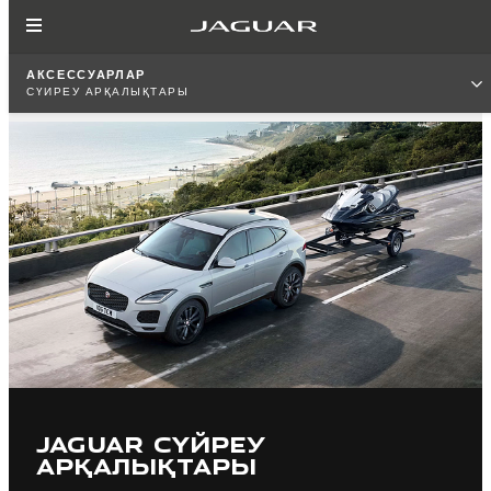
АКСЕССУАРЛАР
СҮЙРЕУ АРҚАЛЫҚТАРЫ
JAGUAR СҮЙРЕУ
АРҚАЛЫҚТАРЫ