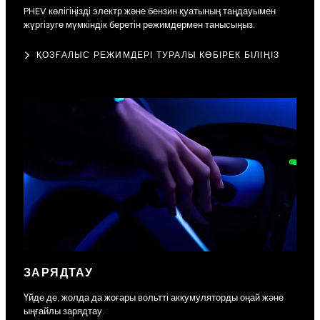
PHEV көлігіңізді электр және бензин қуатының таңдауымен
жүргізуге мүмкіндік беретін режимдермен танысыңыз.
ҚОЗҒАЛЫС РЕЖИМДЕРІ ТУРАЛЫ КӨБІРЕК БІЛІҢІЗ
ЗАРЯДТАУ
Үйде де, жолда да жоғары вольтті аккумуляторды оңай және
ыңғайлы зарядтау.