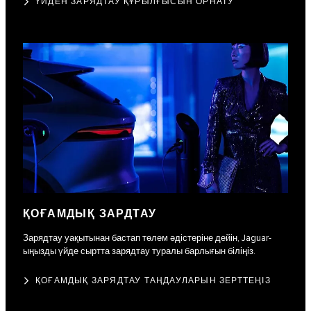
ҮЙДЕН ЗАРЯДТАУ ҚҰРЫЛҒЫСЫН ОРНАТУ
ҚОҒАМДЫҚ ЗАРДТАУ
Зарядтау уақытынан бастап төлем әдістеріне дейін, Jaguar-
ыңызды үйде сыртта зарядтау туралы барлығын біліңіз.
ҚОҒАМДЫҚ ЗАРЯДТАУ ТАҢДАУЛАРЫН ЗЕРТТЕҢІЗ