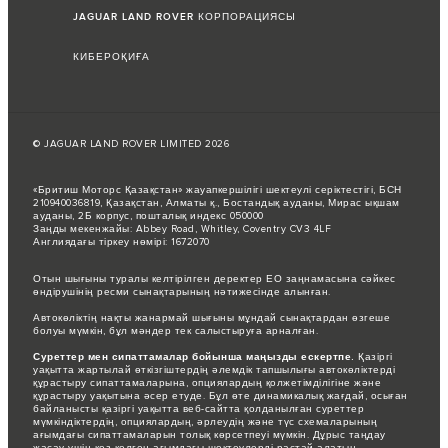
JAGUAR LAND ROVER КОРПОРАЦИЯСЫ
КИБЕРОҚИҒА
© JAGUAR LAND ROVER LIMITED 2026
«Бритиш Моторс Қазақстан» жауапкершілігі шектеулі серіктестігі, БСН
210940036819, Қазақстан, Алматы қ., Бостандық ауданы, Мирас ықшам
ауданы, 2Б корпус, пошталық индекс 050000
Заңды мекенжайы: Abbey Road, Whitley, Coventry CV3 4LF
Англиядағы тіркеу нөмірі: 1672070
Отын шығыны туралы келтірілген деректер ЕО заңнамасына сәйкес
өндірушінің ресми сынақтарының нәтижесінде алынған.
Автокөліктің нақты жанармай шығыны мұндай сынақтардан өзгеше
болуы мүмкін, бұл мәндер тек салыстыруға арналған.
Суреттер мен сипаттамалар бойынша маңызды ескертпе.
Қазіргі
уақытта жартылай өткізгіштердің әлемдік тапшылығы автокөліктерді
құрастыру сипаттамаларына, опциялардың қолжетімділігіне және
құрастыру уақытына әсер етуде. Бұл өте динамикалық жағдай, осыған
байланысты қазіргі уақытта веб-сайтта қолданылған суреттер
мүмкіндіктердің, опциялардың, әрлеудің және түс схемаларының
ағымдағы сипаттамаларын толық көрсетпеуі мүмкін. Дұрыс таңдау
жасау үшін кез келген ағымдағы шектеулерді растай алатын