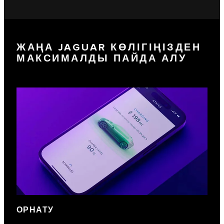
ЖАҢА JAGUAR КӨЛІГІҢІЗДЕН
МАКСИМАЛДЫ ПАЙДА АЛУ
ОРНАТУ