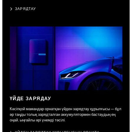
ЗАРЯДТАУ
ҮЙДЕ ЗАРЯДАУ
Кәсіпқой мамандар орнатқан үйден зарядтау құрылғысы — бұл
әр таңды толық зарядталған аккумулятормен бастаудың ең
оңай, ыңғайлы әрі үнемді тәсілі.