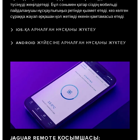
түсінуді жеңілдетеді. Бұл сонымен қатар сіздің мобильді
пайдаланушы нұсқаулығыңыз ретінде қызмет етеді, кез келген
сұраққа жауап әрқашан қол жетімді екенін қамтамасыз етеді.
IOS-ҚА АРНАЛҒАН НҰСҚАНЫ ЖҮКТЕУ
ANDROID ЖҮЙЕСІНЕ АРНАЛҒАН НҰСҚАНЫ ЖҮКТЕУ
JAGUAR REMOTE ҚОСЫМШАСЫ: