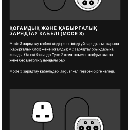
ҚОҒАМДЫҚ ЖӘНЕ ҚАБЫРҒАЛЫҚ
ЗАРЯДТАУ КАБЕЛІ (MODE 3)
Mode 3 зарядтау кабелі сіздің көлігіңізді үй зарядтағыштарына
(қабырғалық блок) және қоғамдық AC зарядтау орындарына
қосады. Ол екі басында Type 2 жалғышымен жабдықталған
және бес метрлік ұзындығы бар.
Mode 3 зарядтау кабельдері Jaguar көлігіңізбен бірге келеді.