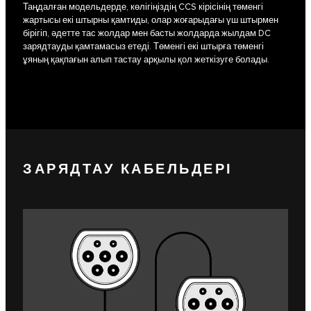
Таңдалған модельдерде, көлігіңіздің CCS кірісінің төменгі
жартысы екі штырны қамтиды, олар жоғарыдағы үш штырмен
бірігіп, әдетте тас жолдар мен басты жолдарда жылдам DC
зарядтауды қамтамасыз етеді. Төменгі екі штырға төменгі
ұяның қақпағын алып тастау арқылы қол жеткізуге болады.
ЗАРЯДТАУ КАБЕЛЬДЕРІ