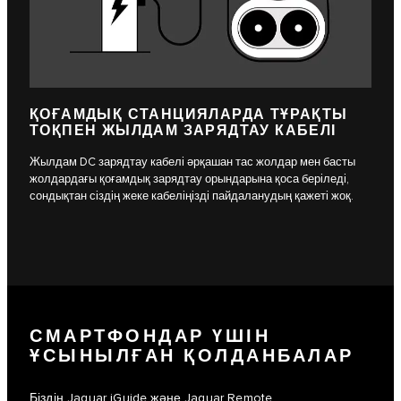
ҚОҒАМДЫҚ СТАНЦИЯЛАРДА ТҰРАҚТЫ
ТОҚПЕН ЖЫЛДАМ ЗАРЯДТАУ КАБЕЛІ
Жылдам DC зарядтау кабелі әрқашан тас жолдар мен басты
жолдардағы қоғамдық зарядтау орындарына қоса беріледі,
сондықтан сіздің жеке кабеліңізді пайдаланудың қажеті жоқ.
СМАРТФОНДАР ҮШІН
ҰСЫНЫЛҒАН ҚОЛДАНБАЛАР
Біздің Jaguar iGuide және Jaguar Remote