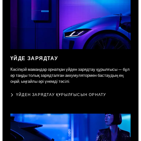
ҮЙДЕ ЗАРЯДТАУ
Кәсіпқой мамандар орнатқан үйден зарядтау құрылғысы — бұл
әр таңды толық зарядталған аккумулятормен бастаудың ең
оңай, ыңғайлы әрі үнемді тәсілі.
ҮЙДЕН ЗАРЯДТАУ ҚҰРЫЛҒЫСЫН ОРНАТУ