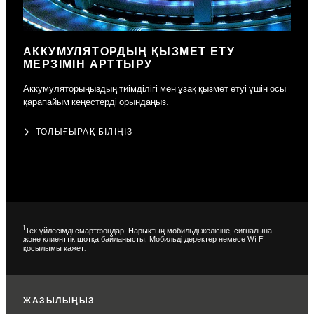
АККУМУЛЯТОРДЫҢ ҚЫЗМЕТ ЕТУ
МЕРЗІМІН АРТТЫРУ
Аккумуляторыңыздың тиімділігі мен ұзақ қызмет етуі үшін осы
қарапайым кеңестерді орындаңыз.
ТОЛЫҒЫРАҚ БІЛІҢІЗ
1
Тек үйлесімді смартфондар. Нарықтың мобильді желісіне, сигналына
және клиенттік шотқа байланысты. Мобильді деректер немесе Wi-Fi
қосылымы қажет.
ЖАЗЫЛЫҢЫЗ