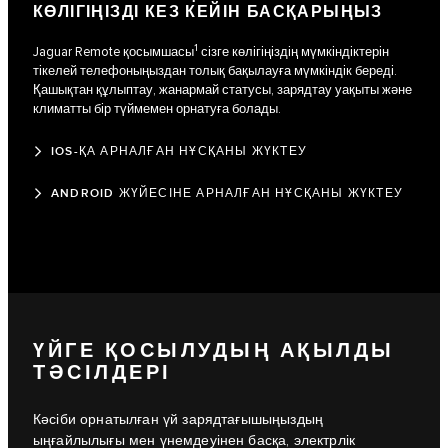
КӨЛІГІҢІЗДІ КЕЗ КЕЙІН БАСҚАРЫҢЫЗ
1
Jaguar Remote қосымшасы
сізге көлігіңіздің мүмкіндіктерін
тікелей телефоныңыздан толық бақылауға мүмкіндік береді.
Қашықтан құлыптау, жанармай статусы, зарядтау уақыты және
климатты бір түймемен орнатуға болады.
IOS-ҚА АРНАЛҒАН НҰСҚАНЫ ЖҮКТЕУ
ANDROID ЖҮЙЕСІНЕ АРНАЛҒАН НҰСҚАНЫ ЖҮКТЕУ
ҮЙГЕ ҚОСЫЛУДЫҢ АҚЫЛДЫ
ТӘСІЛДЕРІ
Кәсіби орнатылған үй зарядтағышыңыздың
ыңғайлылығы мен үнемдеуінен басқа, электрлік