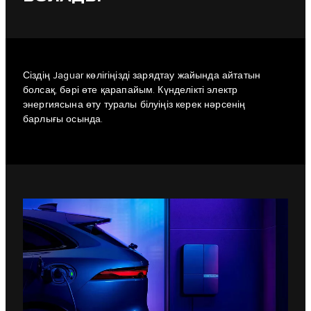
Сіздің Jaguar көлігіңізді зарядтау жайында айтатын
болсақ, бәрі өте қарапайым. Күнделікті электр
энергиясына өту туралы білуіңіз керек нәрсенің
барлығы осында.