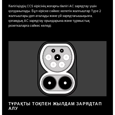
Көлігіңіздің CCS кірісінің жоғарғы бөлігі AC зарядтау үшін
қолданылады. Бұл кіріске сәйкес келетін жалғыштар Type 2
жалғыштары деп аталады және үй зарядтағышыңызға,
қоғамдық AC зарядтау орындарына және тұрмыстық
розеткаларға сәйкес келеді.
ТҰРАҚТЫ ТОҚПЕН ЖЫЛДАМ ЗАРЯДТАП
АЛУ