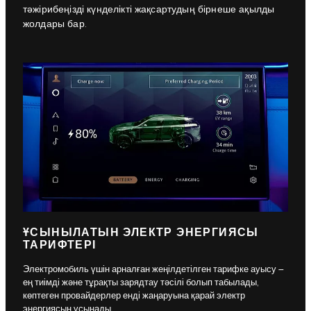
тәжірибеңізді күнделікті жақсартудың бірнеше ақылды
жолдары бар.
ҰСЫНЫЛАТЫН ЭЛЕКТР ЭНЕРГИЯСЫ
ТАРИФТЕРІ
Электромобиль үшін арналған жеңілдетілген тарифке ауысу –
ең тиімді және тұрақты зарядтау тәсілі болып табылады,
көптеген провайдерлер енді жаңаруына қарай электр
энергиясын ұсынады.