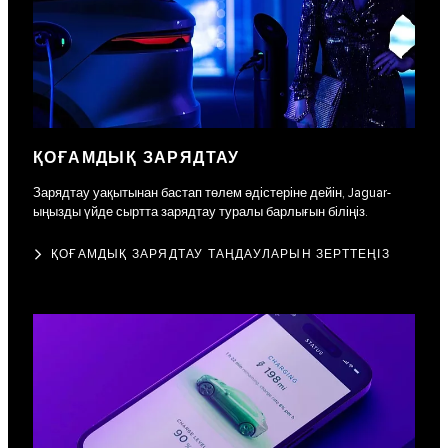
ҚОҒАМДЫҚ ЗАРЯДТАУ
Зарядтау уақытынан бастап төлем әдістеріне дейін, Jaguar-
ыңызды үйде сыртта зарядтау туралы барлығын біліңіз.
ҚОҒАМДЫҚ ЗАРЯДТАУ ТАҢДАУЛАРЫН ЗЕРТТЕҢІЗ