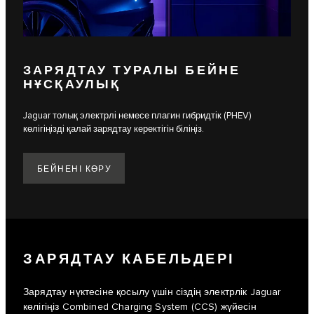
ЗАРЯДТАУ ТУРАЛЫ БЕЙНЕ
НҰСҚАУЛЫҚ
Jaguar толық электрлі немесе плагин гибридтік (PHEV)
көлігіңізді қалай зарядтау керектігін біліңіз.
БЕЙНЕНІ КӨРУ
ЗАРЯДТАУ КАБЕЛЬДЕРІ
Зарядтау нүктесіне қосылу үшін сіздің электрлік Jaguar
көлігіңіз Combined Charging System (CCS) жүйесін