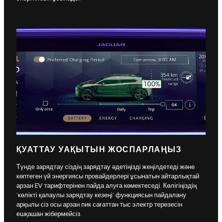
ҚУАТТАУ УАҚЫТЫН ЖОСПАРЛАҢЫЗ
Түнде зарядтау сіздің зарядтау әдетіңізді жеңілдетеді және
көптеген үй энергиясы провайдерлері ұсынатын айтарлықтай
арзан EV тарифтерінен пайда алуға көмектеседі. Көлігіңіздің
‘көлікті қалаулы зарядтау кезеңі’ функциясын пайдалану
арқылы сіз осы арзан пик сағаттан тыс электр терезесін
ешқашан жібермейсіз.