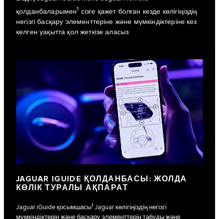
1
қолданбаларымен
сізге қажет болған кезде көлігіңіздің
негізгі басқару элементтеріне және мүмкіндіктеріне кез
келген уақытта қол жеткізе аласыз.
JAGUAR IGUIDE ҚОЛДАНБАСЫ: ЖОЛДА
КӨЛІК ТУРАЛЫ АҚПАРАТ
1
Jaguar iGuide қосымшасы
Jaguar көлігіңіздің негізгі
мүмкіндіктерін және басқару элементтерін табуды және