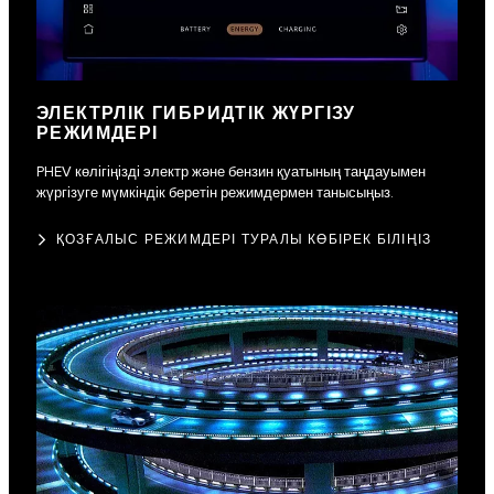
ЭЛЕКТРЛІК ГИБРИДТІК ЖҮРГІЗУ
РЕЖИМДЕРІ
PHEV көлігіңізді электр және бензин қуатының таңдауымен
жүргізуге мүмкіндік беретін режимдермен танысыңыз.
ҚОЗҒАЛЫС РЕЖИМДЕРІ ТУРАЛЫ КӨБІРЕК БІЛІҢІЗ