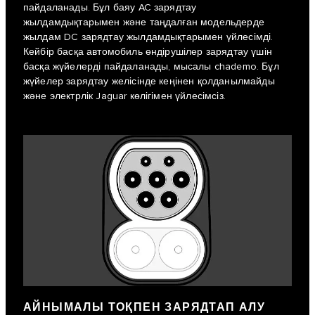
пайдаланады. Бұл баяу AC зарядтау
жылдамдықтарымен және таңдалған модельдерде
жылдам DC зарядтау жылдамдықтарымен үйлесімді.
Кейбір басқа автомобиль өндірушілер зарядтау үшін
басқа жүйелерді пайдаланады, мысалы chademo. Бұл
жүйелер зарядтау желісінде кеңінен қолданылмайды
және электрлік Jaguar көлігімен үйлесімсіз.
АЙНЫМАЛЫ ТОҚПЕН ЗАРЯДТАП АЛУ