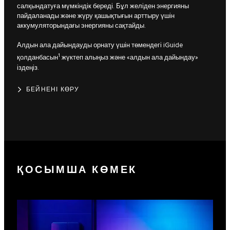
салқындатуға мүмкіндік береді. Бұл желіден энергияны
пайдаланады және жүру қашықтығын арттыру үшін
аккумуляторындағы энергияны сақтайды.
Алдын ала дайындауды орнату үшін төмендегі iGuide
1
қолданбасын
жүктеп алыңыз және «алдын ала дайындау»
іздеңіз.
БЕЙНЕНІ КӨРУ
ҚОСЫМША КӨМЕК