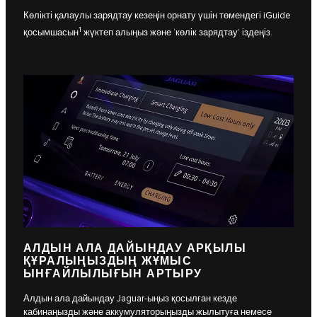
Көлікті қалаулы зарядтау кезеңін орнату үшін төмендегі iGuide
1
қосымшасын
жүктеп алыңыз және ‘көлік зарядтау’ іздеңіз.
АЛДЫН АЛА ДАЙЫНДАУ АРҚЫЛЫ
ҚҰРАЛЫҢЫЗДЫҢ ЖҰМЫС
ЫНҒАЙЛЫЛЫҒЫН АРТЫРУ
Алдын ала дайындау Jaguar-ыңыз қосылған кезде
кабинаңызды және аккумуляторыңызды жылытуға немесе