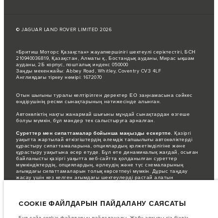
© JAGUAR LAND ROVER LIMITED 2026
«Бритиш Моторс Қазақстан» жауапкершілігі шектеулі серіктестігі, БСН
210940036819, Қазақстан, Алматы қ., Бостандық ауданы, Мирас ықшам
ауданы, 2Б корпус, пошталық индекс 050000
Заңды мекенжайы: Abbey Road, Whitley, Coventry CV3 4LF
Англиядағы тіркеу нөмірі: 1672070
Отын шығыны туралы келтірілген деректер ЕО заңнамасына сәйкес
өндірушінің ресми сынақтарының нәтижесінде алынған.
Автокөліктің нақты жанармай шығыны мұндай сынақтардан өзгеше
болуы мүмкін, бұл мәндер тек салыстыруға арналған.
Суреттер мен сипаттамалар бойынша маңызды ескертпе.
Қазіргі
уақытта жартылай өткізгіштердің әлемдік тапшылығы автокөліктерді
құрастыру сипаттамаларына, опциялардың қолжетімділігіне және
құрастыру уақытына әсер етуде. Бұл өте динамикалық жағдай, осыған
байланысты қазіргі уақытта веб-сайтта қолданылған суреттер
мүмкіндіктердің, опциялардың, әрлеудің және түс схемаларының
ағымдағы сипаттамаларын толық көрсетпеуі мүмкін. Дұрыс таңдау
жасау үшін кез келген ағымдағы шектеулерді растай алатын
сатушымен кеңесіңіз.
Бұл веб-сайттағы ақпарат, техникалық сипаттамалар, қозғалтқыштар
COOKIE ФАЙЛДАРЫН ПАЙДАЛАНУ САЯСАТЫ
мен түстер еуропалық автокөлік жинақтамалары үшін көрсетілген.
Олар нарыққа байланысты ерекшеленуі және ескертусіз өзгертілуі
мүмкін. Кейбір автокөліктер кейбір нарықтар үшін қолжетімді болмауы