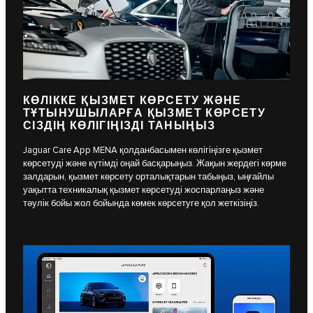
КӨЛІККЕ ҚЫЗМЕТ КӨРСЕТУ ЖӘНЕ
ТҰТЫНУШЫЛАРҒА ҚЫЗМЕТ КӨРСЕТУ
СІЗДІҢ КӨЛІГІҢІЗДІ ТАНЫҢЫЗ
Jaguar Care App MENA қолданбасымен көлігіңізге қызмет
көрсетуді және күтімді оңай басқарыңыз. Жақын жердегі көрме
залдарын, қызмет көрсету орталықтарын табыңыз, ыңғайлы
уақытта техникалық қызмет көрсетуді жоспарлаңыз және
тәулік бойы жол бойында көмек көрсетуге қол жеткізіңіз.