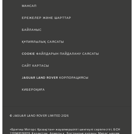
МАНСАП
ЕРЕЖЕЛЕР ЖӘНЕ ШАРТТАР
БАЙЛАНЫС
ҚҰПИЯЛЫЛЫҚ САЯСАТЫ
COOKIE ФАЙЛДАРЫН ПАЙДАЛАНУ САЯСАТЫ
САЙТ КАРТАСЫ
JAGUAR LAND ROVER КОРПОРАЦИЯСЫ
КИБЕРОҚИҒА
© JAGUAR LAND ROVER LIMITED 2026
«Бритиш Моторс Қазақстан» жауапкершілігі шектеулі серіктестігі, БСН
210940036819, Қазақстан, Алматы қ., Бостандық ауданы, Мирас ықшам