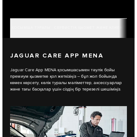
ҚОСЫМША ТУРАЛЫ
СЕРВИСТІК ҚЫЗМЕТ ЖӘНЕ КЛИЕНТТЕРГ
JAGUAR CARE APP MENA
Jaguar Care App MENA қосымшасымен тәулік бойы
премиум қызметке қол жеткізіңіз – бұл жол бойында
көмек көрсету, көлік туралы мәліметтер, аксессуарлар
және тағы басқалар үшін сіздің бір терезелі шешіміңіз.