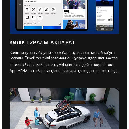
КӨЛІК ТУРАЛЫ АҚПАРАТ
Көлігіңіз туралы білуіңіз керек барлық ақпаратты оңай табуға
болады. Егжей-тежейлі автомобиль нұсқаулықтарынан бастап
1
InControl
және байланыс мүмкіндіктеріне дейін, Jaguar Care
App MENA сізге барлық қажетті ақпаратқа жедел қол жеткізеді.