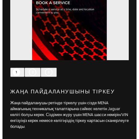
1
2
3
ЖАҢА ПАЙДАЛАНУШЫНЫ ТІРКЕУ
Жаңа пайдаланушы ретінде тіркелу үшін сізде MENA
аймағының техникалық талаптарына сәйкес келетін Jaguar
көлігі болуы керек. Сіздімен жүру үшін MENA шасси нөмірін/VIN
енгізуіңіз керек немесе көлігіңіздің тіркеу картасын сканерлеуге
болады.