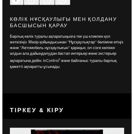
1
2
3
4
КӨЛІК НҰСҚАУЛЫҒЫ МЕН ҚОЛДАНУ
БАСШЫСЫН ҚАРАУ
Барлық көлік туралы ақпаратыңызға тек үш кликпен қол
жеткізіңіз. Мәзір қойындысынан ''Нұсқаулықтар'' бөліміне өтіңіз
және ''Автомобиль нұсқаулығын'' қараңыз, ол сізге көлікке
алдын ала дайындалудан бастап интерьер және экстерьер
1
ақпаратына дейін, InControl
және байланыс туралы барлық
қажетті ақпаратты ұсынады.
ТІРКЕУ & КІРУ