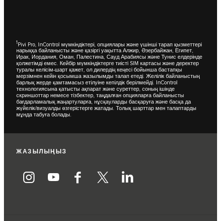
1
Pivi Pro, InControl мүмкіндіктері, опциялары және үшінші тарап қызметтері
нарыққа байланысты және қазіргі уақытта Алжир, Әзербайжан, Египет,
Ирак, Иордания, Оман, Палестина, Сауд Арабиясы және Тунис елдерінде
қолжетімді емес. Кейбір мүмкіндіктерге тиісті SIM картасы және деректер
туралы келісім-шарт қажет, ол дилердің кеңесі бойынша бастапқы
мерзімнен кейін қосымша жазылымды талап етеді. Желілік байланыстың
барлық жерде қамтамасыз етілуіне кепілдік берілмейді. InControl
технологиясына қатысты ақпарат және суреттер, соның ішінде
скриншоттар немесе тізбектер, таңдалған опцияларға байланысты
бағдарламалық жаңартуларға, нұсқауларды басқаруға және басқа да
жүйелік/визуалды өзгерістерге жатады. Толық шарттар мен талаптарды
мұнда
табуға болады.
ЖАЗЫЛЫҢЫЗ