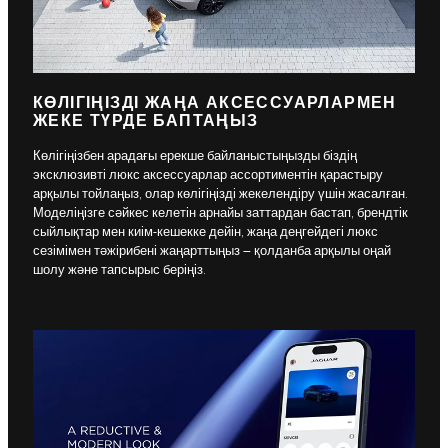
КӨЛІГІҢІЗДІ ЖАҢА АКСЕССУАРЛАРМЕН
ЖЕКЕ ТҮРДЕ БАПТАҢЫЗ
Көлігіңізбен арадағы ерекше байланыстыңызды біздің
эксклюзивті люкс аксессуарлар ассортиментін қарастыру
арқылы тойлаңыз, олар көлігіңізді жекелендіру үшін жасалған.
Моделіңізге сәйкес келетін арнайы заттардан бастап, брендтік
сыйлықтар мен киім-кешекке дейін, жаңа деңгейдегі люкс
сезімімен тәжірибені жаңарттыңыз – қолданба арқылы оңай
шолу және тапсырыс беріңіз.