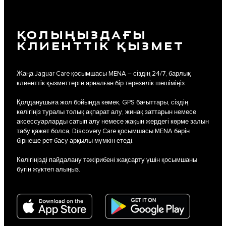
ҚОЛЫҢЫЗДАҒЫ
КЛИЕНТТІК ҚЫЗМЕТ
Жаңа Jaguar Care қосымшасы MENA – сіздің 24/7, барлық
клиенттік қызметтерге арналған бір терезелік шешіміңіз.
Қолданушыға жол бойында көмек, GPS бағыттары, сіздің
көлігіңіз туралы толық ақпарат алу, жинақ заттарын немесе
аксессуарларды сатып алу немесе жақын жердегі көрме залын
табу қажет болса, Discovery Care қосымшасы MENA бәрін
бірнеше рет басу арқылы мүмкін етеді.
Көлігіңізді пайдалану тәжірибені жақсарту үшін қосымшаны
бүгін жүктеп алыңыз.