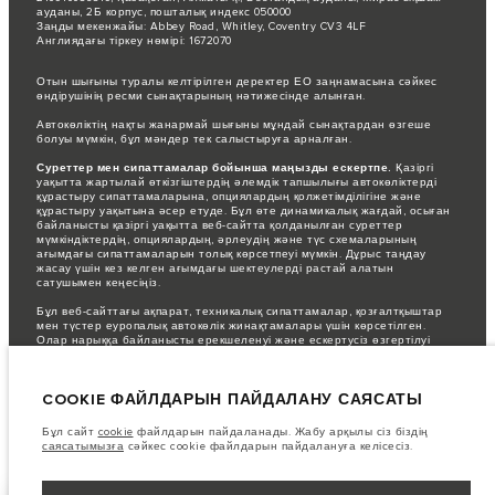
ауданы, 2Б корпус, пошталық индекс 050000
Заңды мекенжайы: Abbey Road, Whitley, Coventry CV3 4LF
Англиядағы тіркеу нөмірі: 1672070
Отын шығыны туралы келтірілген деректер ЕО заңнамасына сәйкес
өндірушінің ресми сынақтарының нәтижесінде алынған.
Автокөліктің нақты жанармай шығыны мұндай сынақтардан өзгеше
болуы мүмкін, бұл мәндер тек салыстыруға арналған.
Суреттер мен сипаттамалар бойынша маңызды ескертпе.
Қазіргі
уақытта жартылай өткізгіштердің әлемдік тапшылығы автокөліктерді
құрастыру сипаттамаларына, опциялардың қолжетімділігіне және
құрастыру уақытына әсер етуде. Бұл өте динамикалық жағдай, осыған
байланысты қазіргі уақытта веб-сайтта қолданылған суреттер
мүмкіндіктердің, опциялардың, әрлеудің және түс схемаларының
ағымдағы сипаттамаларын толық көрсетпеуі мүмкін. Дұрыс таңдау
жасау үшін кез келген ағымдағы шектеулерді растай алатын
сатушымен кеңесіңіз.
Бұл веб-сайттағы ақпарат, техникалық сипаттамалар, қозғалтқыштар
мен түстер еуропалық автокөлік жинақтамалары үшін көрсетілген.
Олар нарыққа байланысты ерекшеленуі және ескертусіз өзгертілуі
мүмкін. Кейбір автокөліктер кейбір нарықтар үшін қолжетімді болмауы
мүмкін қосымша жабдықтармен көрсетілген. Аймағыңыздағы
тауарлардың бар-жоғы және олардың бағалары туралы білу үшін
COOKIE ФАЙЛДАРЫН ПАЙДАЛАНУ САЯСАТЫ
жергілікті дилерге хабарласыңыз.
Көрсетілген бағаларға қосылған құн салығы (ҚҚС) кіреді.
Бұл сайт
cookie
файлдарын пайдаланады. Жабу арқылы сіз біздің
Бағалар тек 2026 жылғы модельдер үшін жарамды.
саясатымызға
сәйкес cookie файлдарын пайдалануға келісесіз.