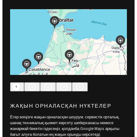
1
2
3
4
5
ЖАҚЫН ОРНАЛАСҚАН НҮКТЕЛЕР
Егер өзіңізге жақын орналасқан шоурум, сервистік орталық,
шанақ техникалық қызмет көрсету шеберханасы немесе
жанармай бекетін іздесеңіз, қолданба Google Maps арқылы
бағыт алуға болатын ең жақын орынды көрсетеді.