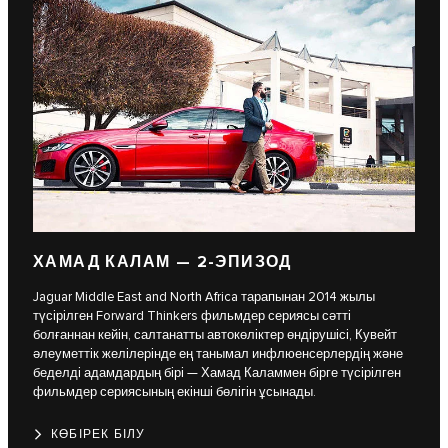
ХАМАД КАЛАМ — 2-ЭПИЗОД
Jaguar Middle East and North Africa тарапынан 2014 жылы
түсірілген Forward Thinkers фильмдер сериясы сәтті
болғаннан кейін, салтанатты автокөліктер өндірушісі, Кувейт
әлеуметтік желілерінде ең танымал инфлюенсерлердің және
беделді адамдардың бірі — Хамад Каламмен бірге түсірілген
фильмдер сериясының екінші бөлігін ұсынады.
КӨБІРЕК БІЛУ