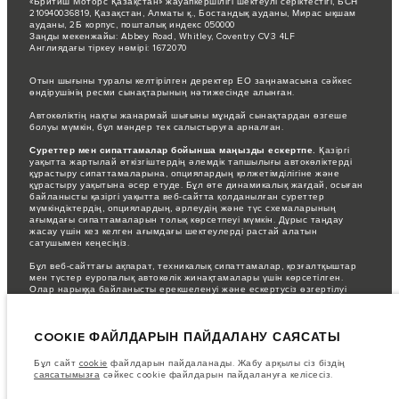
«Бритиш Моторс Қазақстан» жауапкершілігі шектеулі серіктестігі, БСН
210940036819, Қазақстан, Алматы қ., Бостандық ауданы, Мирас ықшам
ауданы, 2Б корпус, пошталық индекс 050000
Заңды мекенжайы: Abbey Road, Whitley, Coventry CV3 4LF
Англиядағы тіркеу нөмірі: 1672070
Отын шығыны туралы келтірілген деректер ЕО заңнамасына сәйкес
өндірушінің ресми сынақтарының нәтижесінде алынған.
Автокөліктің нақты жанармай шығыны мұндай сынақтардан өзгеше
болуы мүмкін, бұл мәндер тек салыстыруға арналған.
Суреттер мен сипаттамалар бойынша маңызды ескертпе.
Қазіргі
уақытта жартылай өткізгіштердің әлемдік тапшылығы автокөліктерді
құрастыру сипаттамаларына, опциялардың қолжетімділігіне және
құрастыру уақытына әсер етуде. Бұл өте динамикалық жағдай, осыған
байланысты қазіргі уақытта веб-сайтта қолданылған суреттер
мүмкіндіктердің, опциялардың, әрлеудің және түс схемаларының
ағымдағы сипаттамаларын толық көрсетпеуі мүмкін. Дұрыс таңдау
жасау үшін кез келген ағымдағы шектеулерді растай алатын
сатушымен кеңесіңіз.
Бұл веб-сайттағы ақпарат, техникалық сипаттамалар, қозғалтқыштар
мен түстер еуропалық автокөлік жинақтамалары үшін көрсетілген.
Олар нарыққа байланысты ерекшеленуі және ескертусіз өзгертілуі
мүмкін. Кейбір автокөліктер кейбір нарықтар үшін қолжетімді болмауы
мүмкін қосымша жабдықтармен көрсетілген. Аймағыңыздағы
тауарлардың бар-жоғы және олардың бағалары туралы білу үшін
COOKIE ФАЙЛДАРЫН ПАЙДАЛАНУ САЯСАТЫ
жергілікті дилерге хабарласыңыз.
Көрсетілген бағаларға қосылған құн салығы (ҚҚС) кіреді.
Бұл сайт
cookie
файлдарын пайдаланады. Жабу арқылы сіз біздің
Бағалар тек 2026 жылғы модельдер үшін жарамды.
саясатымызға
сәйкес cookie файлдарын пайдалануға келісесіз.