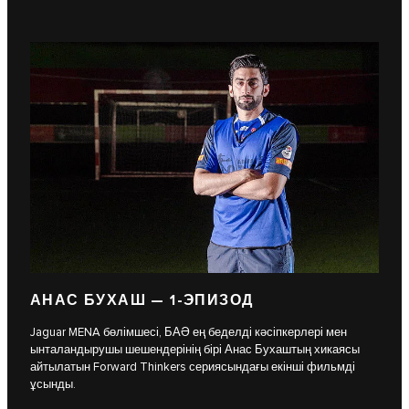
АНАС БУХАШ — 1-ЭПИЗОД
Jaguar MENA бөлімшесі, БАӘ ең беделді кәсіпкерлері мен
ынталандырушы шешендерінің бірі Анас Бухаштың хикаясы
айтылатын Forward Thinkers сериясындағы екінші фильмді
ұсынды.