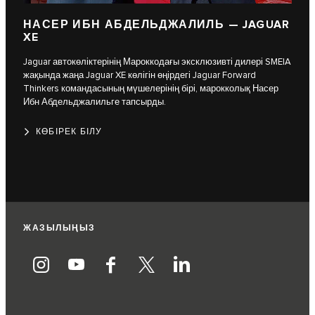
НАСЕР ИБН АБДЕЛЬДЖАЛИЛЬ — JAGUAR
XE
Jaguar автокөліктерінің Мароккодағы эксклюзивті дилері SMEIA
жақында жаңа Jaguar XE көлігін өңірдегі Jaguar Forward
Thinkers командасының мүшелерінің бірі, марокколық Насер
Ибн Абдельджалильге тапсырды.
КӨБІРЕК БІЛУ
ЖАЗЫЛЫҢЫЗ