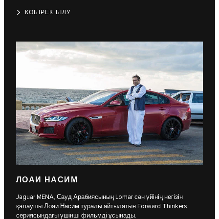
КӨБІРЕК БІЛУ
ЛОАИ НАСИМ
Jaguar MENA, Сауд Арабиясының Lomar сән үйінің негізін
қалаушы Лоаи Насим туралы айтылатын Forward Thinkers
сериясындағы үшінші фильмді ұсынады.