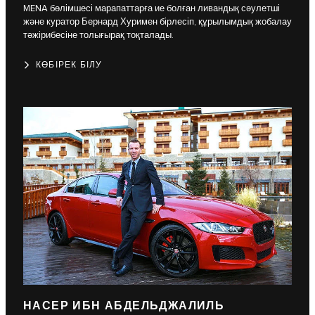
MENA бөлімшесі марапаттарға ие болған ливандық сәулетші
және куратор Бернард Хуримен бірлесіп, құрылымдық жобалау
тәжірибесіне толығырақ тоқталады.
КӨБІРЕК БІЛУ
НАСЕР ИБН АБДЕЛЬДЖАЛИЛЬ