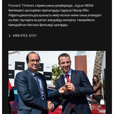
Forward Thinkers сериясының шеңберінде, Jaguar MENA
бөлімшесі шытырман оқиғаларды іздеуші Насер Ибн
Абдельджалильдің қызықты өмір жолын және оның әлемдегі
ең биік тауларға ең қатал жағдайда көтерілу тәжірибесін
баяндайтын бесінші фильмді шығарды.
КӨБІРЕК БІЛУ