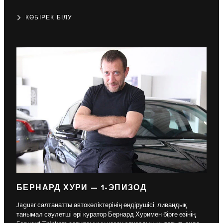
КӨБІРЕК БІЛУ
БЕРНАРД ХУРИ — 1-ЭПИЗОД
Jaguar салтанатты автокөліктерінің өндірушісі, ливандық
танымал сәулетші әрі куратор Бернард Хуримен бірге өзінің