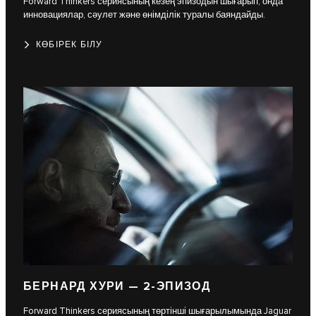
Forward Thinkers сериясының кезең эпизодын шығарып, онда
инновациялар, сәулет және өнімділік туралы баяндайды.
КӨБІРЕК БІЛУ
БЕРНАРД ХУРИ — 2-ЭПИЗОД
Forward Thinkers сериясының төртінші шығарылымында Jaguar