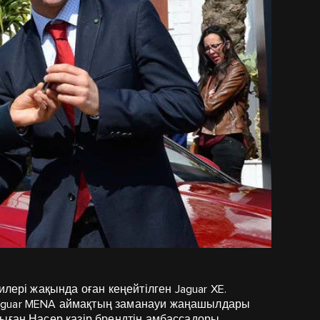
дилері жақында оған кеңейтілген
Jaguar XE.
aguar MENA аймақтың заманауи жаңашылдары
ныған Насер қазір брендтің амбассадоры