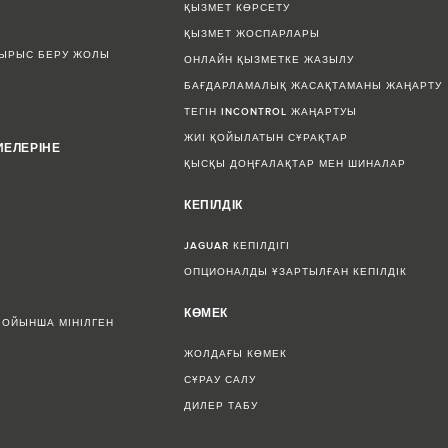
ҚЫЗМЕТ КӨРСЕТУ
ҚЫЗМЕТ ЖОСПАРЛАРЫ
СЫРЫС БЕРУ ЖОЛЫ
ОНЛАЙН ҚЫЗМЕТКЕ ЖАЗЫЛУ
БАҒДАРЛАМАЛЫҚ ЖАСАҚТАМАНЫ ЖАҢАРТУ
ТЕГІН INCONTROL ЖАҢАРТУЫ
ЖИІ ҚОЙЫЛАТЫН СҰРАҚТАР
ИЕЛЕРІНЕ
ҚЫСҚЫ ДОҢҒАЛАҚТАР МЕН ШИНАЛАР
КЕПІЛДІК
JAGUAR КЕПІЛДІГІ
ОПЦИОНАЛДЫ ҰЗАРТЫЛҒАН КЕПІЛДІК
КӨМЕК
БОЙЫНША МІНІЛГЕН
ЖОЛДАҒЫ КӨМЕК
СҰРАУ САЛУ
ДИЛЕР ТАБУ