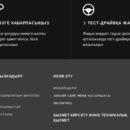
ІЗГЕ ХАБАРЛАСЫҢЫЗ
ТЕСТ-ДРАЙВҚА Ж
uar қолдауы немесе жалпы
Жақын жердегі Jaguar диле
рат қажет болса, бізге
орталығында тест-драйвқа
арласыңыз
жазылыңыз
ЖЫЛАНДЫРУ
ИЕЛІК ЕТУ
МОБИЛЬДІЛІК
СЫНЫЛАТЫН МІНІЛГЕН
JAGUAR CARE MENA ҚОСЫМШАСЫ
INCONTROL
 ҰСЫНЫСТАР
ЫСТАРЫ
ҚЫЗМЕТ КӨРСЕТУ ЖӘНЕ ТЕХНИКАЛЫҚ
ҚЫЗМЕТ