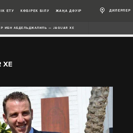
ДИЛЕРЛЕР
ІК ЕТУ
КӨБІРЕК БІЛУ
ЖАҢА ДӘУІР
ЕР ИБН АБДЕЛЬДЖАЛИЛЬ — JAGUAR XE
R XE