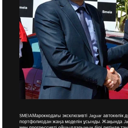
SMEIA
Мароккодағы эксклюзивті Jaguar автокөлік 
портфолиодан жаңа моделін ұсынды. Жақында J
мен прогрессивті ойшылдарының бірі ретінде та