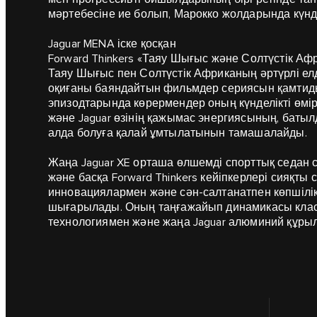
мәртебесіне ие болып, Марокко жолдарында күндел
Jaguar MENA іске қосқан
Forward Thinkers «Таяу Шығыс және Солтүстік Африк
Таяу Шығыс пен Солтүстік Африканың әртүрлі е
оқиғаны баяндайтын фильмдер сериясын қамтиды.
эпизодтарында көрермендер оның күнделікті өмірі
және Jaguar өзінің қажымас энергиясының, баты
алда болуға қалай ұмтылатынын тамашалайды.
Жаңа Jaguar XE орташа өлшемді спорттық седан 
және басқа Forward Thinkers кейіпкерлері сияқты
инновациялармен және сән-салтанатпен көпшілік
шығарылады. Оның таңғажайып динамикасы класы
технологиямен және жаңа Jaguar алюминий құры