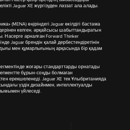
ікті Jaguar XE жүргізуден ләззат ала алады.
а» (MENA) өңіріндегі Jaguar өкілдігі
бастама
лдерінен келген, әрқайсысы шабыттандыратын
 Насерге арналған Forward Thinker
нде Jaguar брендін қалай дербестендіретінін
лдығы мен құмарлығының арқасында бір қадам
сегментінде жоғары стандарттарды орнатады
 сегментте бұрын-соңды болмаған
тен ерекшеленеді. Jaguar XE тек Ұлыбританияда
ндағы үздік дизайнмен, интеллектуалды
лымымен үйлеседі.