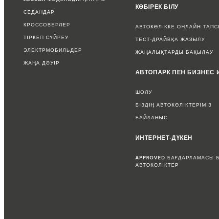
КӨБІРЕК БІЛУ
СЕДАНДАР
КРОССОВЕРЛЕР
АВТОКӨЛІККЕ ОНЛАЙН ТАП
ТІРКЕП СҮЙРЕУ
ТЕСТ-ДРАЙВҚА ЖАЗЫЛУ
ЭЛЕКТРМОБИЛЬДЕР
ЖАҢАЛЫҚТАРДЫ БАҚЫЛАУ
ЖАҢА ДӘУІР
АВТОПАРК ПЕН БИЗНЕС 
ШОЛУ
БІЗДІҢ АВТОКӨЛІКТЕРІМІЗ
БАЙЛАНЫС
ИНТЕРНЕТ-ДҮКЕН
APPROVED БАҒДАРЛАМАСЫ 
АВТОКӨЛІКТЕР