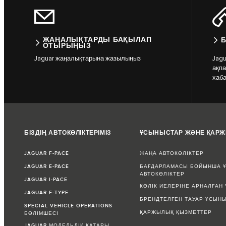
ЖАҢАЛЫҚТАРДЫ БАҚЫЛАП
Б
ОТЫРЫҢЫЗ
Jaguar жаңалықтарына жазылыңыз
Jag
ақпа
хаб
БІЗДІҢ АВТОКӨЛІКТЕРІМІЗ
ҰСЫНЫСТАР ЖӘНЕ ҚАР
JAGUAR F-PACE
ЖАҢА АВТОКӨЛІКТЕР
JAGUAR E-PACE
БАҒДАРЛАМАСЫ БОЙЫНША Ұ
АВТОКӨЛІКТЕР
JAGUAR I-PACE
КӨЛІК ИЕЛЕРІНЕ АРНАЛҒАН
JAGUAR F-TYPE
БРЕНДТЕЛГЕН ТАУАР ҰСЫН
SPECIAL VEHICLE OPERATIONS
ҚАРЖЫЛЫҚ ҚЫЗМЕТТЕР
БӨЛІМШЕСІ
JAGUAR МОДЕЛЬДІК ҚАТАРЫ