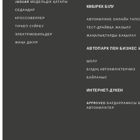
JAGUAR МОДЕЛЬДІК ҚАТАРЫ
КӨБІРЕК БІЛУ
СЕДАНДАР
КРОССОВЕРЛЕР
АВТОКӨЛІККЕ ОНЛАЙН ТАП
ТІРКЕП СҮЙРЕУ
ТЕСТ-ДРАЙВҚА ЖАЗЫЛУ
ЭЛЕКТРМОБИЛЬДЕР
ЖАҢАЛЫҚТАРДЫ БАҚЫЛАУ
ЖАҢА ДӘУІР
АВТОПАРК ПЕН БИЗНЕС 
ШОЛУ
БІЗДІҢ АВТОКӨЛІКТЕРІМІЗ
БАЙЛАНЫС
ИНТЕРНЕТ-ДҮКЕН
APPROVED БАҒДАРЛАМАСЫ 
АВТОКӨЛІКТЕР