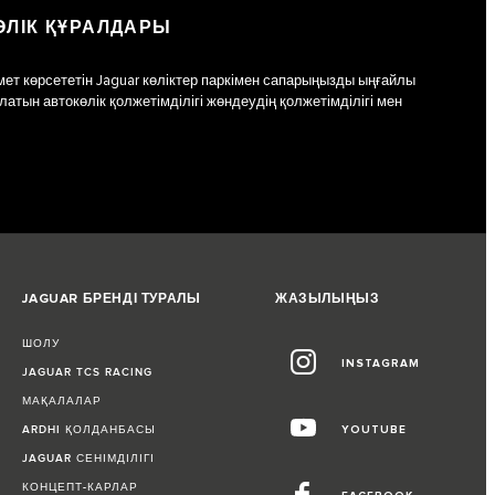
ЛІК ҚҰРАЛДАРЫ
мет көрсететін Jaguar көліктер паркімен сапарыңызды ыңғайлы
тын автокөлік қолжетімділігі жөндеудің қолжетімділігі мен
JAGUAR БРЕНДІ ТУРАЛЫ
ЖАЗЫЛЫҢЫЗ
ШОЛУ
INSTAGRAM
JAGUAR TCS RACING
МАҚАЛАЛАР
ARDHI ҚОЛДАНБАСЫ
YOUTUBE
JAGUAR СЕНІМДІЛІГІ
КОНЦЕПТ-КАРЛАР