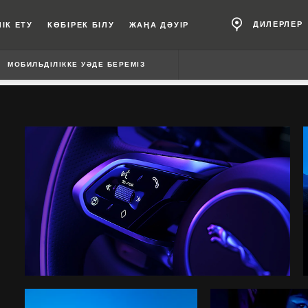
ДИЛЕРЛЕР
ІК ЕТУ
КӨБІРЕК БІЛУ
ЖАҢА ДӘУІР
МОБИЛЬДІЛІККЕ УӘДЕ БЕРЕМІЗ