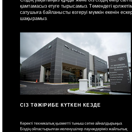
Сіздің уақытыңыз құнды және біз сіздің өмір сал
қамтамасыз етуге тырысамыз. Төмендегі қолжетім
сатушыға байланысты өзгеруі мүмкін екенін ескер
шақырамыз.
СІЗ ТӘЖІРИБЕ КҮТКЕН КЕЗДЕ
Керекті техникалық қызметті тыныш сәтке айналдырыңыз.
Біздің ойластырылған иеленушілер лаунждеріміз жайлылық