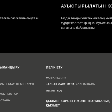
АУЫСТЫРЫЛАТЫН КӨ
ын талғампаз жайлылықта еш
Біздің тәжірибелі техникалық қыз
түрде жалғастырыңыз. Ауыстырыла
сипатына байланысты.
ЖЫЛАНДЫРУ
ИЕЛІК ЕТУ
МОБИЛЬДІЛІК
СЫНЫЛАТЫН МІНІЛГЕН
JAGUAR CARE MENA ҚОСЫМШАСЫ
INCONTROL
 ҰСЫНЫСТАР
ЫСТАРЫ
ҚЫЗМЕТ КӨРСЕТУ ЖӘНЕ ТЕХНИКАЛЫҚ
ҚЫЗМЕТ