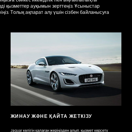
тыңызға сәйкес икемділік пен ыңғайлылықты
ді қызметтер ауқымын зерттеңіз. Ұсыныстар
іңіз. Толық ақпарат алу үшін сізбен байланысуға
ЖИНАУ ЖӘНЕ ҚАЙТА ЖЕТКІЗУ
Jaguar көлігін қалаған жеріңізден алып, қызмет көрсету