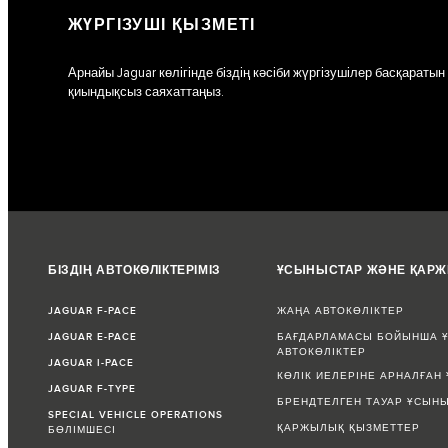
ЖҮРГІЗУШІ ҚЫЗМЕТІ
Арнайы Jaguar көлігінде біздің кәсіби жүргізушілер басқарат
қиындықсыз саяхаттаңыз.
БІЗДІҢ АВТОКӨЛІКТЕРІМІЗ
ҰСЫНЫСТАР ЖӘНЕ ҚАР
JAGUAR F-PACE
ЖАҢА АВТОКӨЛІКТЕР
JAGUAR E-PACE
БАҒДАРЛАМАСЫ БОЙЫНША Ұ
АВТОКӨЛІКТЕР
JAGUAR I-PACE
КӨЛІК ИЕЛЕРІНЕ АРНАЛҒАН
JAGUAR F-TYPE
БРЕНДТЕЛГЕН ТАУАР ҰСЫН
SPECIAL VEHICLE OPERATIONS
ҚАРЖЫЛЫҚ ҚЫЗМЕТТЕР
БӨЛІМШЕСІ