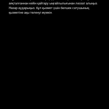
аяқталғаннан кейін қайтару ыңғайлылығынан ләззат алыңыз.
Назар аударыңыз, бұл қызмет үшін бөлшек сатушының
қызметіне ақы төленуі мүмкін.