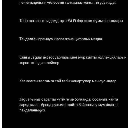
пен өнімділіктің үйлесетін талғампаз кеңістігін ұсынады:
Тегін жоғары жылдамдықты Wi-Fi бар жеке жұмыс орындары
Таңдалған премиум баспа және цифрлық медиа
Соңғы Jaguar аксессуарлары мен өмір салты коллекцияларын
көрсететін дисплейлер
Кез келген талғамға сай тегін жаңартулар мен сусындар
Jaguar-ыңыз сарапты күтімге ие болғанда, босанып, қайта
зарядталап, бренд рухымен қайта байланысу мүмкіндігін
пайдаланыңыз.