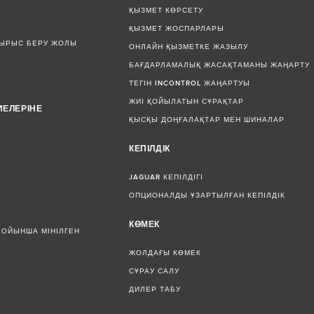
ҚЫЗМЕТ КӨРСЕТУ
ҚЫЗМЕТ ЖОСПАРЛАРЫ
СЫРЫС БЕРУ ЖОЛЫ
ОНЛАЙН ҚЫЗМЕТКЕ ЖАЗЫЛУ
БАҒДАРЛАМАЛЫҚ ЖАСАҚТАМАНЫ ЖАҢАРТУ
ТЕГІН INCONTROL ЖАҢАРТУЫ
ЖИІ ҚОЙЫЛАТЫН СҰРАҚТАР
ИЕЛЕРІНЕ
ҚЫСҚЫ ДОҢҒАЛАҚТАР МЕН ШИНАЛАР
КЕПІЛДІК
JAGUAR КЕПІЛДІГІ
ОПЦИОНАЛДЫ ҰЗАРТЫЛҒАН КЕПІЛДІК
КӨМЕК
БОЙЫНША МІНІЛГЕН
ЖОЛДАҒЫ КӨМЕК
СҰРАУ САЛУ
ДИЛЕР ТАБУ