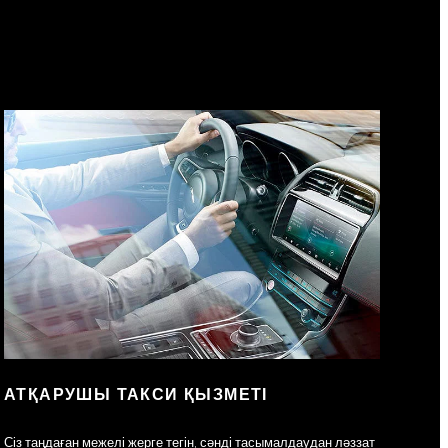
АТҚАРУШЫ ТАКСИ ҚЫЗМЕТІ
Сіз таңдаған межелі жерге тегін, сәнді тасымалдаудан ләззат