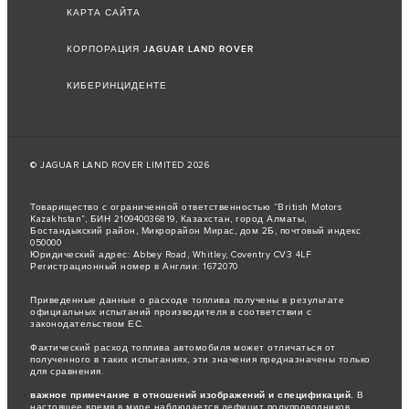
КАРТА САЙТА
КОРПОРАЦИЯ JAGUAR LAND ROVER
КИБЕРИНЦИДЕНТЕ
© JAGUAR LAND ROVER LIMITED 2026
Товарищество с ограниченной ответственностью “British Motors
Kazakhstan”, БИН 210940036819, Казахстан, город Алматы,
Бостандыкский район, Микрорайон Мирас, дом 2Б, почтовый индекс
050000
Юридический адрес: Abbey Road, Whitley, Coventry CV3 4LF
Регистрационный номер в Англии: 1672070
Приведенные данные о расходе топлива получены в результате
официальных испытаний производителя в соответствии с
законодательством ЕС.
Фактический расход топлива автомобиля может отличаться от
полученного в таких испытаниях, эти значения предназначены только
для сравнения.
важное примечание в отношений изображений и спецификаций.
В
настоящее время в мире наблюдается дефицит полупроводников,