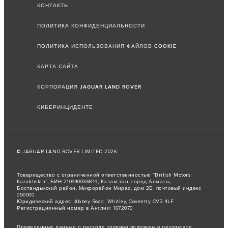
КОНТАКТЫ
ПОЛИТИКА КОНФИДЕНЦИАЛЬНОСТИ
ПОЛИТИКА ИСПОЛЬЗОВАНИЯ ФАЙЛОВ COOKIE
КАРТА САЙТА
КОРПОРАЦИЯ JAGUAR LAND ROVER
КИБЕРИНЦИДЕНТЕ
© JAGUAR LAND ROVER LIMITED 2026
Товарищество с ограниченной ответственностью “British Motors
Kazakhstan”, БИН 210940036819, Казахстан, город Алматы,
Бостандыкский район, Микрорайон Мирас, дом 2Б, почтовый индекс
050000
Юридический адрес: Abbey Road, Whitley, Coventry CV3 4LF
Регистрационный номер в Англии: 1672070
Приведенные данные о расходе топлива получены в результате