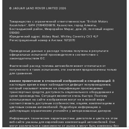
© JAGUAR LAND ROVER LIMITED 2026
Товарищество с ограниченной ответственностью “British Motors
Kazakhstan”, БИН 210940036819, Казахстан, город Алматы,
Бостандыкский район, Микрорайон Мирас, дом 2Б, почтовый индекс
050000
Юридический адрес: Abbey Road, Whitley, Coventry CV3 4LF
Регистрационный номер в Англии: 1672070
Приведенные данные о расходе топлива получены в результате
официальных испытаний производителя в соответствии с
законодательством ЕС.
Фактический расход топлива автомобиля может отличаться от
полученного в таких испытаниях, эти значения предназначены только
для сравнения.
важное примечание в отношений изображений и спецификаций.
В
настоящее время в мире наблюдается дефицит полупроводников,
который оказывает влияние на спецификации производимых
транспортных средств, доступность опционального оборудования и
сроки производства. Ситуация меняется очень быстро. Поэтому
используемые на сайте изображения могут не в полной мере
соответствовать доступным особенностям, опциям, комплектациям и
цветовым схемам автомобилей. Подробную информацию о
действующих ограничениях уточняйте у авторизованных дилеров.
Информация, технические характеристики, двигатели и цвета на этом
веб-сайте указаны для европейских комплектаций автомобилей. Они
могут различаться в зависимости от рынка и могут быть изменены без