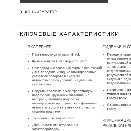
КОНФИГУРАТОР
КЛЮЧЕВЫЕ ХАРАКТЕРИСТИКИ
ЭКСТЕРЬЕР
СИДЕНЬЯ И О
Пакет наружной отделки Black
Передние сиде
охлаждением и
Крыша контрастного черного цвета
регулировкой 
запоминания н
Светодиодные головные фары с окантовкой
подголовникам
ДХО, передние и задние анимированные
регулировкой 
указатели поворота и система
сиденья с под
автоматического управления дальним
подлокотником
светом фар
Спортивные си
Наружные зеркала с электроприводом,
Windsor цвета 
подогревом, функцией запоминания
Ebony/Ebony
настроек, лампами подсветки
околодверного пространства и функцией
Отделка потол
автоматического затемнения (только со
Ebony
стороны водителя)
Тонированные задние окна
ИНФОРМАЦИ
Дверь багажного отделения с
РАЗВЛЕКАТЕ
электроприводом