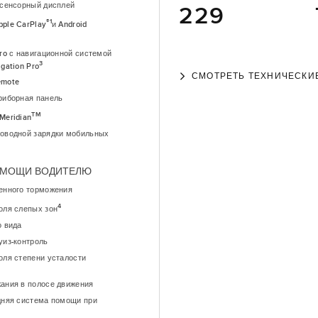
 сенсорный дисплей
229
®1
ple CarPlay
и Android
ro с навигационной системой
3
gation Pro
СМОТРЕТЬ ТЕХНИЧЕСКИ
emote
риборная панель
TM
Meridian
оводной зарядки мобильных
ОМОЩИ ВОДИТЕЛЮ
енного торможения
4
оля слепых зон
о вида
уиз-контроль
оля степени усталости
ания в полосе движения
дняя система помощи при