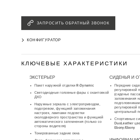
ЗАПРОСИТЬ ОБРАТНЫЙ ЗВОНОК
КОНФИГУРАТОР
КЛЮЧЕВЫЕ ХАРАКТЕРИСТИКИ
ЭКСТЕРЬЕР
СИДЕНЬЯ И О
Пакет наружной отделки R-Dynamic
Передние сиде
регулировкой п
Светодиодные головные фары с окантовкой
(сиденье пасс
ДХО
запоминания н
подголовникам
Наружные зеркала с электроприводом,
регулировкой 
подогревом, функцией запоминания
центральный п
настроек, лампами подсветки
околодверного пространства и функцией
Спортивные си
автоматического затемнения (только со
DuoLeather цве
стороны водителя)
Ebony/Ebony
Тонированные задние окна
ИНФОРМАЦИ