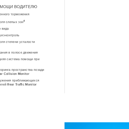
ОМОЩИ ВОДИТЕЛЮ
енного торможения
4
оля слепых зон
о вида
уиз-контроль
оля степени усталости
ания в полосе движения
дняя система помощи при
оринга пространства позади
r Collision Monitor
ружения приближающихся
лей Rear Traffic Monitor