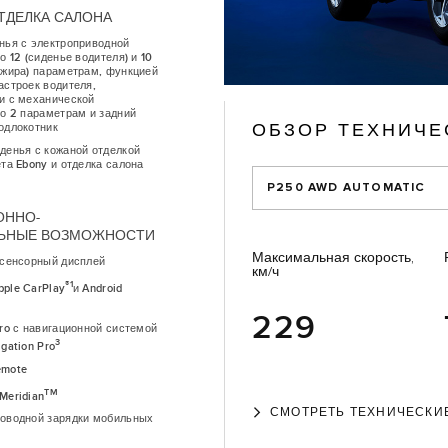
ТДЕЛКА САЛОНА
нья с электроприводной
о 12 (сиденье водителя) и 10
ажира) параметрам, функцией
астроек водителя,
и с механической
по 2 параметрам и задний
ОБЗОР ТЕХНИЧЕ
одлокотник
денья с кожаной отделкой
та Ebony и отделка салона
P250 AWD AUTOMATIC
ОННО-
ЛЬНЫЕ ВОЗМОЖНОСТИ
Максимальная скорость,
 сенсорный дисплей
км/ч
®1
ple CarPlay
и Android
229
ro с навигационной системой
3
gation Pro
emote
TM
Meridian
СМОТРЕТЬ ТЕХНИЧЕСКИ
оводной зарядки мобильных