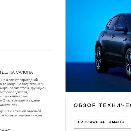
ТДЕЛКА САЛОНА
нья с электроприводной
о 12 (сиденье водителя) и 10
ажира) параметрам, функцией
астроек водителя,
и с механической
по 2 параметрам и задний
ОБЗОР ТЕХНИЧЕ
одлокотник
денья с кожаной отделкой
та Ebony и отделка салона
P200 AWD AUTOMATIC
ОННО-