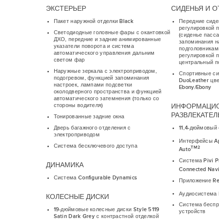
ЭКСТЕРЬЕР
СИДЕНЬЯ И О
Пакет наружной отделки Black
Передние сиде
регулировкой п
Светодиодные головные фары с окантовкой
(сиденье пасс
ДХО, передние и задние анимированные
запоминания н
указатели поворота и система
подголовникам
автоматического управления дальним
регулировкой 
светом фар
центральный п
Наружные зеркала с электроприводом,
Спортивные си
подогревом, функцией запоминания
DuoLeather цве
настроек, лампами подсветки
Ebony/Ebony
околодверного пространства и функцией
автоматического затемнения (только со
стороны водителя)
ИНФОРМАЦИ
РАЗВЛЕКАТЕ
Тонированные задние окна
Дверь багажного отделения с
11,4-дюймовый
электроприводом
Интерфейсы Ap
Система бесключевого доступа
TM2
Auto
Система Pivi P
ДИНАМИКА
Connected Navi
Система Configurable Dynamics
Приложение R
Аудиосистема 
КОЛЕСНЫЕ ДИСКИ
Система беспр
19-дюймовые колесные диски Style 5119
устройств
Satin Dark Grey с контрастной отделкой