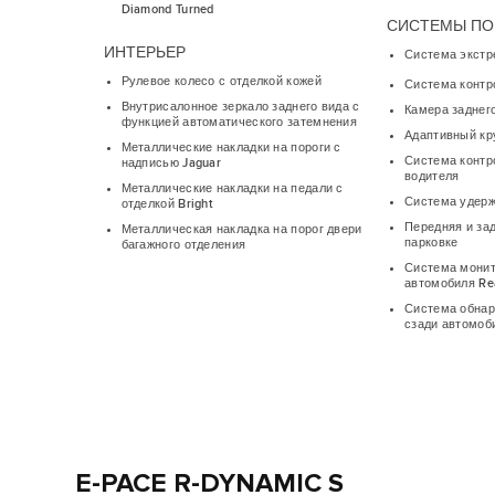
Diamond Turned
СИСТЕМЫ П
ИНТЕРЬЕР
Система экстр
Рулевое колесо с отделкой кожей
Система контр
Внутрисалонное зеркало заднего вида с
Камера заднег
функцией автоматического затемнения
Адаптивный кр
Металлические накладки на пороги с
Система контр
надписью Jaguar
водителя
Металлические накладки на педали с
Система удерж
отделкой Bright
Передняя и за
Металлическая накладка на порог двери
парковке
багажного отделения
Система монит
автомобиля Rea
Система обна
сзади автомоби
E-PACE R-DYNAMIC S