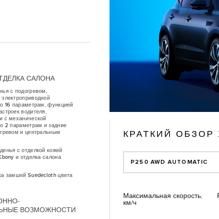
ТДЕЛКА САЛОНА
нья с подогревом,
 электроприводной
по 16 параметрам, функцией
астроек водителя,
и с механической
по 2 параметрам и задние
КРАТКИЙ ОБЗОР
огревом и центральным
денья с отделкой кожей
Ebony и отделка салона
P250 AWD AUTOMATIC
ка замшей Suedecloth цвета
Максимальная скорость,
ОННО-
км/ч
ЛЬНЫЕ ВОЗМОЖНОСТИ