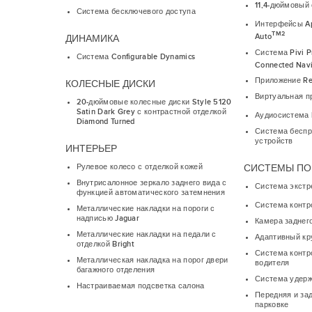
11,4-дюймовый
Система бесключевого доступа
Интерфейсы Ap
TM2
Auto
ДИНАМИКА
Система Pivi P
Система Configurable Dynamics
Connected Navi
Приложение R
КОЛЕСНЫЕ ДИСКИ
Виртуальная п
20-дюймовые колесные диски Style 5120
Satin Dark Grey с контрастной отделкой
Аудиосистема 
Diamond Turned
Система беспр
устройств
ИНТЕРЬЕР
СИСТЕМЫ П
Рулевое колесо с отделкой кожей
Внутрисалонное зеркало заднего вида с
Система экстр
функцией автоматического затемнения
Система контр
Металлические накладки на пороги с
надписью Jaguar
Камера заднег
Металлические накладки на педали с
Адаптивный кр
отделкой Bright
Система контр
Металлическая накладка на порог двери
водителя
багажного отделения
Система удерж
Настраиваемая подсветка салона
Передняя и за
парковке