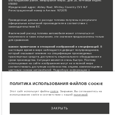
Бостандыкский район, Микрорайон Мирас, дом 2Б, почтовый индекс
050000
Юридический адрес: Abbey Road, Whitley, Coventry CV3 4LF
Регистрационный номер в Англии: 1672070
Приведенные данные о расходе топлива получены в результате
официальных испытаний производителя в соответствии с
законодательством ЕС.
Фактический расход топлива автомобиля может отличаться от
полученного в таких испытаниях, эти значения предназначены только
для сравнения.
важное примечание в отношений изображений и спецификаций.
В
настоящее время в мире наблюдается дефицит полупроводников,
который оказывает влияние на спецификации производимых
транспортных средств, доступность опционального оборудования и
сроки производства. Ситуация меняется очень быстро. Поэтому
используемые на сайте изображения могут не в полной мере
соответствовать доступным особенностям, опциям, комплектациям и
цветовым схемам автомобилей. Подробную информацию о
действующих ограничениях уточняйте у авторизованных дилеров.
Информация, технические характеристики, двигатели и цвета на этом
ПОЛИТИКА ИСПОЛЬЗОВАНИЯ ФАЙЛОВ COOKIE
веб-сайте указаны для европейских комплектаций автомобилей. Они
могут различаться в зависимости от рынка и могут быть изменены без
предварительного уведомления. Некоторые автомобили показаны с
Этот сайт использует файлы
cookie
. Закрывая, Вы соглашаетесь на
дополнительным оборудованием, которое может быть недоступно для
использование cookie в соответствии с нашей
политикой
.
некоторых рынков. Пожалуйста, свяжитесь с местным дилером, чтобы
узнать о наличии товаров и ценах в вашем регионе.
Указанные цены включают налог на добавленную стоимость (НДС).
ЗАКРЫТЬ
Цены действительны только для моделей 2022 года.