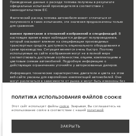
Приведенные данные о расходе топлива получены в результате
официальных испытаний производителя в соответствии с
законодательством ЕС.
Фактический расход топлива автомобиля может отличаться от
полученного в таких испытаниях, эти значения предназначены только
для сравнения.
важное примечание в отношений изображений и спецификаций.
В
настоящее время в мире наблюдается дефицит полупроводников,
который оказывает влияние на спецификации производимых
транспортных средств, доступность опционального оборудования и
сроки производства. Ситуация меняется очень быстро. Поэтому
используемые на сайте изображения могут не в полной мере
соответствовать доступным особенностям, опциям, комплектациям и
цветовым схемам автомобилей. Подробную информацию о
действующих ограничениях уточняйте у авторизованных дилеров.
Информация, технические характеристики, двигатели и цвета на этом
веб-сайте указаны для европейских комплектаций автомобилей. Они
могут различаться в зависимости от рынка и могут быть изменены без
предварительного уведомления. Некоторые автомобили показаны с
дополнительным оборудованием, которое может быть недоступно для
некоторых рынков. Пожалуйста, свяжитесь с местным дилером, чтобы
ПОЛИТИКА ИСПОЛЬЗОВАНИЯ ФАЙЛОВ COOKIE
узнать о наличии товаров и ценах в вашем регионе.
Указанные цены включают налог на добавленную стоимость (НДС).
Этот сайт использует файлы
cookie
. Закрывая, Вы соглашаетесь на
Цены действительны только для моделей 2022 года.
использование cookie в соответствии с нашей
политикой
.
ЗАКРЫТЬ
НАЙТИ ДИЛЕРА
ПОКАЗАТЬ ЕЩЕ