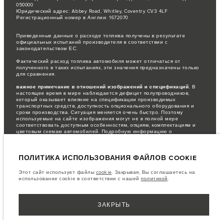
050000
Юридический адрес: Abbey Road, Whitley, Coventry CV3 4LF
Регистрационный номер в Англии: 1672070
Приведенные данные о расходе топлива получены в результате
официальных испытаний производителя в соответствии с
законодательством ЕС.
Фактический расход топлива автомобиля может отличаться от
полученного в таких испытаниях, эти значения предназначены только
для сравнения.
важное примечание в отношений изображений и спецификаций.
В
настоящее время в мире наблюдается дефицит полупроводников,
который оказывает влияние на спецификации производимых
транспортных средств, доступность опционального оборудования и
сроки производства. Ситуация меняется очень быстро. Поэтому
используемые на сайте изображения могут не в полной мере
соответствовать доступным особенностям, опциям, комплектациям и
цветовым схемам автомобилей. Подробную информацию о
действующих ограничениях уточняйте у авторизованных дилеров.
Информация, технические характеристики, двигатели и цвета на этом
ПОЛИТИКА ИСПОЛЬЗОВАНИЯ ФАЙЛОВ COOKIE
веб-сайте указаны для европейских комплектаций автомобилей. Они
могут различаться в зависимости от рынка и могут быть изменены без
предварительного уведомления. Некоторые автомобили показаны с
Этот сайт использует файлы
cookie
. Закрывая, Вы соглашаетесь на
дополнительным оборудованием, которое может быть недоступно для
использование cookie в соответствии с нашей
политикой
.
некоторых рынков. Пожалуйста, свяжитесь с местным дилером, чтобы
узнать о наличии товаров и ценах в вашем регионе.
Указанные цены включают налог на добавленную стоимость (НДС).
ЗАКРЫТЬ
Цены действительны только для моделей 2022 года.