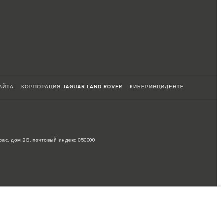
АЙТА
КОРПОРАЦИЯ JAGUAR LAND ROVER
КИБЕРИНЦИДЕНТЕ
рас, дом 2Б, почтовый индекс 050000
ие на спецификации производимых транспортных средств, доступность
оответствовать доступным особенностям, опциям, комплектациям и