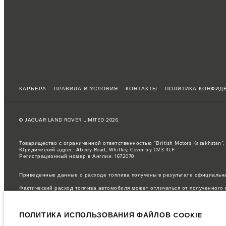
КАРЬЕРА
ПРАВИЛА И УСЛОВИЯ
КОНТАКТЫ
ПОЛИТИКА КОНФИД
© JAGUAR LAND ROVER LIMITED 2026
Товарищество с ограниченной ответственностью “British Motors Kazakhstan”
Юридический адрес: Abbey Road, Whitley, Coventry CV3 4LF
Регистрационный номер в Англии: 1672070
Приведенные данные о расходе топлива получены в результате официальны
Фактический расход топлива автомобиля может отличаться от полученного в
важное примечание в отношений изображений и спецификаций.
В настоящ
опционального оборудования и сроки производства. Ситуация меняется оче
ПОЛИТИКА ИСПОЛЬЗОВАНИЯ ФАЙЛОВ COOKIE
цветовым схемам автомобилей. Подробную информацию о действующих огра