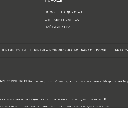
ПОМОЩЬ
ПОМОЩЬ НА ДОРОГАХ
ОТПРАВИТЬ ЗАПРОС
НАЙТИ ДИЛЕРА
ЕНЦИАЛЬНОСТИ
ПОЛИТИКА ИСПОЛЬЗОВАНИЯ ФАЙЛОВ COOKIE
КАРТА С
, БИН 210940036819, Казахстан, город Алматы, Бостандыкский район, Микрорайон Ми
х испытаний производителя в соответствии с законодательством ЕС.
 таких испытаниях, эти значения предназначены только для сравнения.
ее время в мире наблюдается дефицит полупроводников, который оказывает влиян
нь быстро. Поэтому используемые на сайте изображения могут не в полной мере с
ничениях уточняйте у авторизованных дилеров.