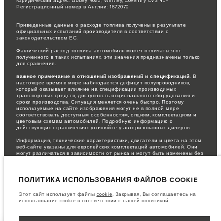
Юридический адрес: Abbey Road, Whitley, Coventry CV3 4LF
Регистрационный номер в Англии: 1672070
Приведенные данные о расходе топлива получены в результате
официальных испытаний производителя в соответствии с
законодательством ЕС.
Фактический расход топлива автомобиля может отличаться от
полученного в таких испытаниях, эти значения предназначены только
для сравнения.
важное примечание в отношений изображений и спецификаций.
В
настоящее время в мире наблюдается дефицит полупроводников,
который оказывает влияние на спецификации производимых
транспортных средств, доступность опционального оборудования и
сроки производства. Ситуация меняется очень быстро. Поэтому
используемые на сайте изображения могут не в полной мере
соответствовать доступным особенностям, опциям, комплектациям и
цветовым схемам автомобилей. Подробную информацию о
действующих ограничениях уточняйте у авторизованных дилеров.
Информация, технические характеристики, двигатели и цвета на этом
веб-сайте указаны для европейских комплектаций автомобилей. Они
могут различаться в зависимости от рынка и могут быть изменены без
предварительного уведомления. Некоторые автомобили показаны с
дополнительным оборудованием, которое может быть недоступно для
некоторых рынков. Пожалуйста, свяжитесь с местным дилером, чтобы
ПОЛИТИКА ИСПОЛЬЗОВАНИЯ ФАЙЛОВ COOKIE
узнать о наличии товаров и ценах в вашем регионе.
Указанные цены включают налог на добавленную стоимость (НДС).
Этот сайт использует файлы
cookie
. Закрывая, Вы соглашаетесь на
Цены действительны только для моделей 2022 года.
использование cookie в соответствии с нашей
политикой
.