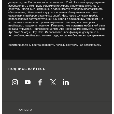
дилера Jaguar. Информация о технологии InControl и иллюстрирующие ее
изображения, в том числе оформление экрана и последовательность
действий, могут быть изменены в зависимости от версии программного
обеспечения, обновлений и других системных/визуальных настроек,
связанных с выбором различных опций. Некоторые функции требуют
использования соответствующей SIM-карты с подходящим тарифом. По
истечении изначального рекомендованного вашим дилером срока
необходимо продлить подписку. Повсеместное покрытие мобильной сети
не гарантируется. Приложение Remote App необходимо загрузить из Apple
App Store / Google Play Store. Использовать все функции, доступные в
автомобиле, необходимо только тогда, когда это безопасно для движения.
Водители должны всегда сохранять полный контроль над автомобилем.
ПОДПИСЫВАЙТЕСЬ
КАРЬЕРА