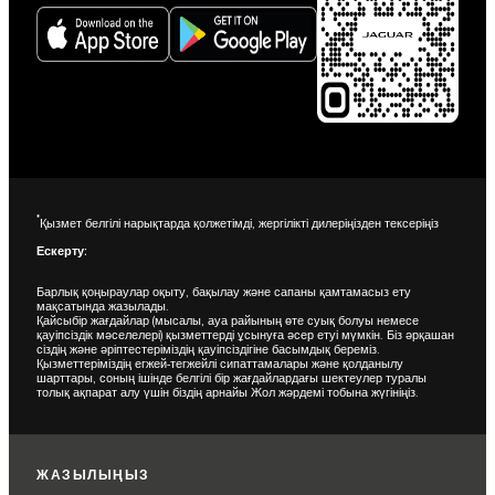
*
Қызмет белгілі нарықтарда қолжетімді, жергілікті дилеріңізден тексеріңіз
Ескерту:
Барлық қоңыраулар оқыту, бақылау және сапаны қамтамасыз ету
мақсатында жазылады.
Қайсыбір жағдайлар (мысалы, ауа райының өте суық болуы немесе
қауіпсіздік мәселелері) қызметтерді ұсынуға әсер етуі мүмкін. Біз әрқашан
сіздің және әріптестеріміздің қауіпсіздігіне басымдық береміз.
Қызметтеріміздің егжей-тегжейлі сипаттамалары және қолданылу
шарттары, соның ішінде белгілі бір жағдайлардағы шектеулер туралы
толық ақпарат алу үшін біздің арнайы Жол жәрдемі тобына жүгініңіз.
ЖАЗЫЛЫҢЫЗ