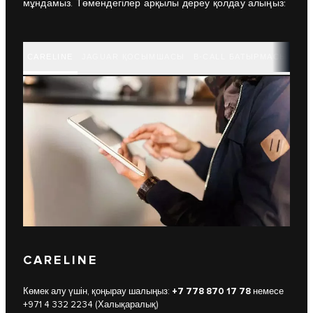
мұндамыз. Төмендегілер арқылы дереу қолдау алыңыз:
CARELINE
JAGUAR ҚОСЫМШАСЫ
B-CALL БАТЫРМАСЫН ПА
CARELINE
Көмек алу үшін, қоңырау шалыңыз:
+7 778 870 17 78
немесе
+971 4 332 2234 (Халықаралық)