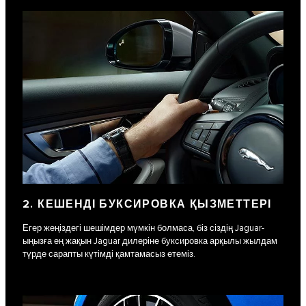
2. КЕШЕНДІ БУКСИРОВКА ҚЫЗМЕТТЕРІ
Егер жеңіздегі шешімдер мүмкін болмаса, біз сіздің Jaguar-
ыңызға ең жақын Jaguar дилеріне буксировка арқылы жылдам
түрде сарапты күтімді қамтамасыз етеміз.