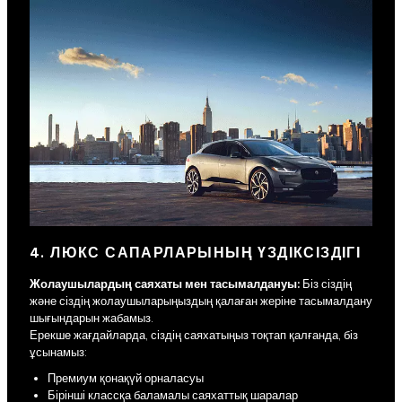
4. ЛЮКС САПАРЛАРЫНЫҢ ҮЗДІКСІЗДІГІ
Жолаушылардың саяхаты мен тасымалдануы:
Біз сіздің
және сіздің жолаушыларыңыздың қалаған жеріне тасымалдану
шығындарын жабамыз.
Ерекше жағдайларда, сіздің саяхатыңыз тоқтап қалғанда, біз
ұсынамыз:
Премиум қонақүй орналасуы
Бірінші классқа баламалы саяхаттық шаралар