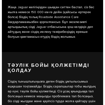
Жаңа Jaguar көлігіңізден шыққан сәттен бастап, сіз бес
жылға немесе 150 000 км-ге дейін (қайсысы ертерек
болса) біздің толық Roadside Assistance Care
бағдарламамызбен қорғалғансыз. Бұл эксклюзивті
артықшылық сізді Jaguar отбасысына қош келдіңіз деп
айтудың және сіздің иелену тәжірибеңіздің ерекше
болуын қамтамасыз етудің біздің жолымыз.
ТӘУЛІК БОЙЫ ҚОЛЖЕТІМДІ
ҚОЛДАУ
Сіздің тыныштығыңызға деген біздің ұмтылысымыз
ешқашан тоқтамайды. Біздің сарапшылар тобы жылдың
әр күні, тәулік бойы қолжетімді. Сіз ұсақ қиындыққа тап
болсаңыз немесе маңызды проблемаға тап болсаңыз,
біз сізді жылдам және қауіпсіз түрде жолға қайтару үшін