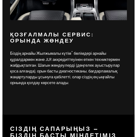
ҚОЗҒАЛМАЛЫ СЕРВИС:
ОРЫНДА ЖӨНДЕУ
*
Біздің арнайы Жылжымалы күтім
бөлімдері арнайы
құралдармен және JLR аккредиттеуінен өткен техниктермен
жабдықталған. Шағын жөндеулерді (дөңгелек ауыстырулар
қоса алғанда), орын басты диагностиканы, бағдарламалық
жаңартуларды ұсынуға қабілетті, олар сіздің ең ыңғайлы
орнында қолдау көрсете алады.
СІЗДІҢ САПАРЫҢЫЗ –
БІЗДІҢ БАСТЫ МІНДЕТІМІЗ