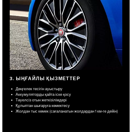
3. ЫҢҒАЙЛЫ ҚЫЗМЕТТЕР
Дөңгелек тесігін ауыстыру
Аккумуляторды қайта іске қосу
Тәуелсіз отын жеткізілімдері
Құлыптан шығаруға көмектесу
Жолдан тыс көмек (сағаланатын жолдардан 1 км-ге дейін)