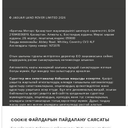
© JAGUAR LAND ROVER LIMITED 2026
«Бритиш Моторс Қазақстан» жауапкершілігі шектеулі серіктестігі, БСН
210940036819, Қазақстан, Алматы қ., Бостандық ауданы, Мирас ықшам
ауданы, 2Б корпус, пошталық индекс 050000
Заңды мекенжайы: Abbey Road, Whitley, Coventry CV3 4LF
Англиядағы тіркеу нөмірі: 1672070
Отын шығыны туралы келтірілген деректер ЕО заңнамасына сәйкес
өндірушінің ресми сынақтарының нәтижесінде алынған.
Автокөліктің нақты жанармай шығыны мұндай сынақтардан өзгеше
болуы мүмкін, бұл мәндер тек салыстыруға арналған.
Суреттер мен сипаттамалар бойынша маңызды ескертпе.
Қазіргі
уақытта жартылай өткізгіштердің әлемдік тапшылығы автокөліктерді
құрастыру сипаттамаларына, опциялардың қолжетімділігіне және
құрастыру уақытына әсер етуде. Бұл өте динамикалық жағдай, осыған
байланысты қазіргі уақытта веб-сайтта қолданылған суреттер
мүмкіндіктердің, опциялардың, әрлеудің және түс схемаларының
ағымдағы сипаттамаларын толық көрсетпеуі мүмкін. Дұрыс таңдау
жасау үшін кез келген ағымдағы шектеулерді растай алатын
сатушымен кеңесіңіз.
Бұл веб-сайттағы ақпарат, техникалық сипаттамалар, қозғалтқыштар
COOKIE ФАЙЛДАРЫН ПАЙДАЛАНУ САЯСАТЫ
мен түстер еуропалық автокөлік жинақтамалары үшін көрсетілген.
Олар нарыққа байланысты ерекшеленуі және ескертусіз өзгертілуі
мүмкін. Кейбір автокөліктер кейбір нарықтар үшін қолжетімді болмауы