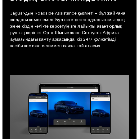
Jaguar-дың Roadside Assistance қызметі – бұл жай ғана
жолдағы көмек емес. Бұл сізге деген адалдығымыздың
және сіздің көлікте көрсетуіңізге лайықты авантюрлық
рухтың көрінісі. Орта Шығыс және Солтүстік Африка
аумағындағы қамту арқасында, сіз 24/7 қолжетімді
кәсіби көмекке сеніммен саяхаттай аласыз.