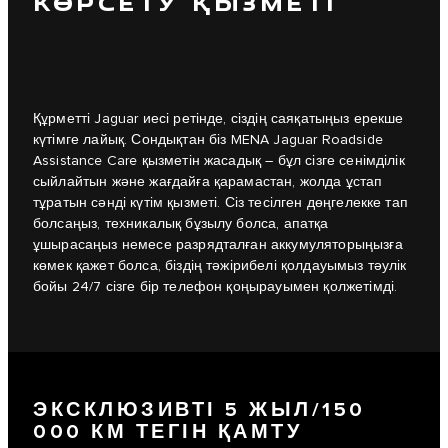
КӨРСЕТУ ҚЫЗМЕТІ
Құрметті Jaguar иесі ретінде, сіздің саяқатыңыз ерекше
күтімге лайық. Сондықтан біз MENA Jaguar Roadside
Assistance Care қызметін жасадық – бұл сізге сенімділік
сыйлайтын және жағдайға қарамастан, жолда ұстап
тұратын сәнді күтім қызметі. Сіз тесілген дөңгелекке тап
болсаңыз, техникалық бұзылу болса, апатқа
ұшырасаңыз немесе разрядталған аккумуляторыңызға
көмек қажет болса, біздің тәжірибелі қолдауымыз тәулік
бойы 24/7 сізге бір телефон қоңырауымен қолжетімді.
ЭКСКЛЮЗИВТІ 5 ЖЫЛ/150
000 КМ ТЕГІН ҚАМТУ