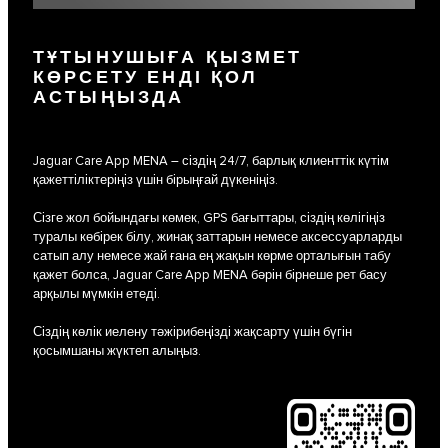
ТҰТЫНУШЫҒА ҚЫЗМЕТ
КӨРСЕТУ ЕНДІ ҚОЛ
АСТЫҢЫЗДА
Jaguar Care App MENA – сіздің 24/7, барлық клиенттік күтім
қажеттіліктеріңіз үшін бірыңғай дүкеніңіз.
Сізге жол бойындағы көмек, GPS бағыттары, сіздің көлігіңіз
туралы көбірек білу, жинақ заттарын немесе аксессуарларды
сатып алу немесе жай ғана ең жақын көрме орталығын табу
қажет болса, Jaguar Care App MENA бәрін бірнеше рет басу
арқылы мүмкін етеді.
Сіздің көлік иелену тәжірибеңізді жақсарту үшін бүгін
қосымшаны жүктеп алыңыз.