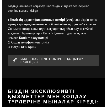
Біздің Careline-ға қоңырау шалғанда, сізде келесілер бар
екеніне көз жеткізіңіз:
1.
Көліктің идентификациялық нөмірі (VIN)
, оны сіздің көлік
тіркеу картаңыздан немесе лобовой әйнегіңізден таба аласыз.
Сонымен қатар, кабинадағы ақпараттық-ойын-сауық жүйесі
арқылы (Параметрлер > Көлік > Қызмет туралы ақпарат)
немесе
Көлік тіркеу нөмірі
2. Сіздің
телефон нөміріңіз
3. Нақты
GPS орны
БІЗДІҢ CARELINE НӨМІРІНЕ ҚОҢЫРАУ
ШАЛЫҢЫЗ
БІЗДІҢ ЭКСКЛЮЗИВТІ
ҚЫЗМЕТТЕР МЕН ҚОЛДАУ
ТҮРЛЕРІНЕ МЫНАЛАР КІРЕДІ: