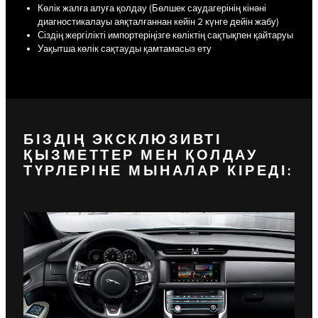
Көлік жалға алуға қолдау (Бөлшек саудагерінің кінәні
диагностикалауы аяқталғаннан кейін 2 күнге дейін жабу)
Сіздің жергілікті импортеріңізге көліктің сақтықпен қайтаруы
Уақытша көлік сақтауды қамтамасыз ету
БІЗДІҢ ЭКСКЛЮЗИВТІ
ҚЫЗМЕТТЕР МЕН ҚОЛДАУ
ТҮРЛЕРІНЕ МЫНАЛАР КІРЕДІ: