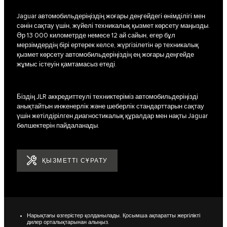
Jaguar автомобильдеріңіздің жоғары деңгейдегі өнімділігі мен
сәнін сақтау үшін, жүйелі техникалық қызмет көрсету маңызды.
Әр 13 000 километрде немесе 12 ай сайын, егер бұл
мерзімдердің бірі ертерек келсе, жүргізілетін әр техникалық
қызмет көрсету автомобильдеріңіздің ең жоғары деңгейде
жұмыс істеуін қамтамасыз етеді.
Біздің JLR аккредиттеулі техниктеріміз автомобильдеріңізді
анықтайтын инженерлік және шеберлік стандарттарын сақтау
үшін жетілдірілген диагностикалық құралдар мен нақты Jaguar
бөлшектерін пайдаланады.
ҚЫЗМЕТТІ СҰРАТУ
Нарықтағы өзгерістер қолданылады. Қосымша ақпаратты жергілікті
дилер орталықтарынан алыңыз.