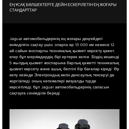
ЕҢ ҰСАҚ БӨЛШЕКТЕРГЕ ДЕЙІН ЕСКЕРІЛЕТІН ЕҢ ЖОҒАРЫ
СТАНДАРТТАР
Jaguar автомобильдерінің ең жоғары деңгейдегі
өнімділігін сақтау үшін, оларға әр 13 000 км немесе 12
ай сайын жоспарлы техникалық қызмет көрсету қажет,
егер бұл мерзімдердің бірі ертерек келсе. Біздің кешенді
5 жылдық қызмет жоспарына барлық қажетті техникалық
қызмет көрсету және ашық, белгілі бір бағалар кіреді. Әр
келу кезінде Электрондық көлік денсаулық тексеруі де
жүргізіледі, оның нәтижелері визуалды түрде
көрсетіледі, бұл Jaguar автомобильдерінің сапасын
сақтауға сенімділік береді.