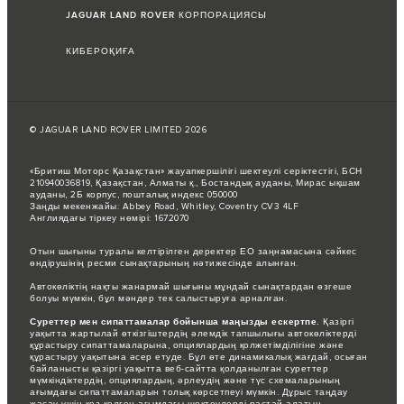
JAGUAR LAND ROVER КОРПОРАЦИЯСЫ
КИБЕРОҚИҒА
© JAGUAR LAND ROVER LIMITED 2026
«Бритиш Моторс Қазақстан» жауапкершілігі шектеулі серіктестігі, БСН
210940036819, Қазақстан, Алматы қ., Бостандық ауданы, Мирас ықшам
ауданы, 2Б корпус, пошталық индекс 050000
Заңды мекенжайы: Abbey Road, Whitley, Coventry CV3 4LF
Англиядағы тіркеу нөмірі: 1672070
Отын шығыны туралы келтірілген деректер ЕО заңнамасына сәйкес
өндірушінің ресми сынақтарының нәтижесінде алынған.
Автокөліктің нақты жанармай шығыны мұндай сынақтардан өзгеше
болуы мүмкін, бұл мәндер тек салыстыруға арналған.
Суреттер мен сипаттамалар бойынша маңызды ескертпе.
Қазіргі
уақытта жартылай өткізгіштердің әлемдік тапшылығы автокөліктерді
құрастыру сипаттамаларына, опциялардың қолжетімділігіне және
құрастыру уақытына әсер етуде. Бұл өте динамикалық жағдай, осыған
байланысты қазіргі уақытта веб-сайтта қолданылған суреттер
мүмкіндіктердің, опциялардың, әрлеудің және түс схемаларының
ағымдағы сипаттамаларын толық көрсетпеуі мүмкін. Дұрыс таңдау
жасау үшін кез келген ағымдағы шектеулерді растай алатын