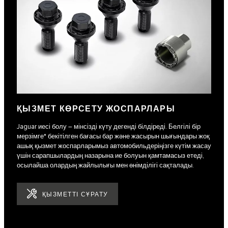
ҚЫЗМЕТ КӨРСЕТУ ЖОСПАРЛАРЫ
Jaguar иесі болу – мінсізді күту дегенді білдіреді. Белгілі бір
мерзімге* бекітілген бағасы бар және жасырын шығындары жоқ
ашық қызмет жоспарларымыз автомобильдеріңізге күтім жасау
үшін сарапшылардың назарына ие болуын қамтамасыз етеді,
осылайша олардың жайлылығы мен өнімділігі сақталады.
ҚЫЗМЕТТІ СҰРАТУ