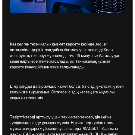
Кез келген техникалық қызмет көрсету кезінде Jaguar
автомобильдерінің жағдайын бағалау үшін кешенді Көлік
денсаулық тексеруі жүргізіледі. Бұл 15 минуттық бағалаудан
кейін нақты есептеме жасалады, ол Техникалық қызмет
көрсету кеңесшісімен жеке талқыланады.
Егер қандай да бір жұмыс қажет болса, біз сіздің келісіміңізбен
келуіңізге тырысамыз. Әйтпесе, сіздің кестеңізге ыңғайлы
уақытты келісеміз.
Тәзірттіктерді арттыру үшін, техниктер тексерудің бейне
түсірілімдерін де ұсынуы мүмкін. Нәтижелер түсінікті жол
жүрісі шамдары жүйесінде ұсынылады: ЖАСЫЛ – барлығы
жақсы, САР – болашақта назар қажет және ҚЫЗЫЛ – дереу