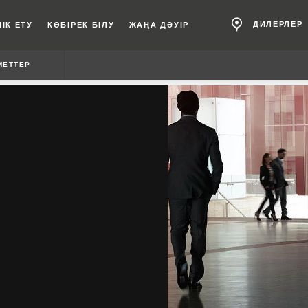
ДИЛЕРЛЕР
ІК ЕТУ
КӨБІРЕК БІЛУ
ЖАҢА ДӘУІР
МЕТТЕР