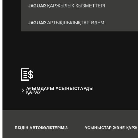
JAGUAR ҚАРЖЫЛЫҚ ҚЫЗМЕТТЕРІ
JAGUAR АРТЫҚШЫЛЫҚТАР ӘЛЕМІ
АҒЫМДАҒЫ ҰСЫНЫСТАРДЫ
ҚАРАУ
БІЗДІҢ АВТОКӨЛІКТЕРІМІЗ
ҰСЫНЫСТАР ЖӘНЕ ҚАР