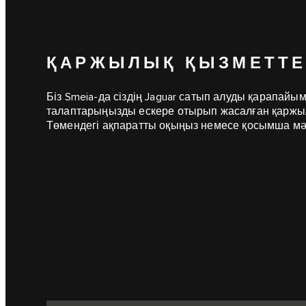
ҚАРЖЫЛЫҚ ҚЫЗМЕТТЕ
Біз Smeia-да сіздің Jaguar сатып алуды қарапайым,
талаптарыңызды ескере отырып жасалған қаржыл
Төмендегі ақпаратты оқыңыз немесе қосымша мәл