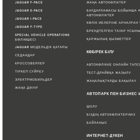
JAGUAR F-PACE
ЖАҢА АВТОКӨЛІКТЕР
JAGUAR E-PACE
БАҒДАРЛАМАСЫ БОЙЫНША Ұ
АВТОКӨЛІКТЕР
JAGUAR I-PACE
КӨЛІК ИЕЛЕРІНЕ АРНАЛҒАН
JAGUAR F-TYPE
БРЕНДТЕЛГЕН ТАУАР ҰСЫН
SPECIAL VEHICLE OPERATIONS
ҚАРЖЫЛЫҚ ҚЫЗМЕТТЕР
БӨЛІМШЕСІ
JAGUAR МОДЕЛЬДІК ҚАТАРЫ
КӨБІРЕК БІЛУ
СЕДАНДАР
КРОССОВЕРЛЕР
АВТОКӨЛІККЕ ОНЛАЙН ТАП
ТІРКЕП СҮЙРЕУ
ТЕСТ-ДРАЙВҚА ЖАЗЫЛУ
ЭЛЕКТРМОБИЛЬДЕР
ЖАҢАЛЫҚТАРДЫ БАҚЫЛАУ
ЖАҢА ДӘУІР
АВТОПАРК ПЕН БИЗНЕС 
ШОЛУ
БІЗДІҢ АВТОКӨЛІКТЕРІМІЗ
БАЙЛАНЫС
ИНТЕРНЕТ-ДҮКЕН