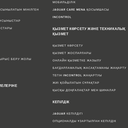
МОБИЛЬДІЛІК
СЫНЫЛАТЫН МІНІЛГЕН
JAGUAR CARE MENA ҚОСЫМШАСЫ
INCONTROL
 ҰСЫНЫСТАР
ЫСТАРЫ
ҚЫЗМЕТ КӨРСЕТУ ЖӘНЕ ТЕХНИКАЛЫҚ
ҚЫЗМЕТ
ҚЫЗМЕТ КӨРСЕТУ
ҚЫЗМЕТ ЖОСПАРЛАРЫ
СЫРЫС БЕРУ ЖОЛЫ
ОНЛАЙН ҚЫЗМЕТКЕ ЖАЗЫЛУ
БАҒДАРЛАМАЛЫҚ ЖАСАҚТАМАНЫ ЖАҢАРТУ
ТЕГІН INCONTROL ЖАҢАРТУЫ
ЖИІ ҚОЙЫЛАТЫН СҰРАҚТАР
ИЕЛЕРІНЕ
ҚЫСҚЫ ДОҢҒАЛАҚТАР МЕН ШИНАЛАР
КЕПІЛДІК
JAGUAR КЕПІЛДІГІ
ОПЦИОНАЛДЫ ҰЗАРТЫЛҒАН КЕПІЛДІК