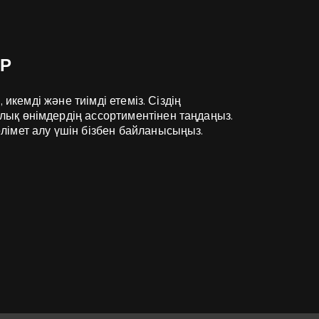
Р
 икемді және тиімді етеміз. Сіздің
ық өнімдердің ассортиментінен таңдаңыз.
імет алу үшін бізбен байланысыңыз.