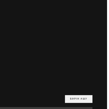
БӘРІН АШУ