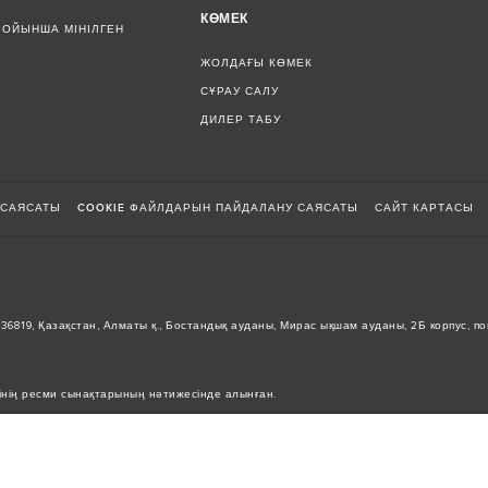
КӨМЕК
БОЙЫНША МІНІЛГЕН
ЖОЛДАҒЫ КӨМЕК
СҰРАУ САЛУ
ДИЛЕР ТАБУ
 САЯСАТЫ
COOKIE ФАЙЛДАРЫН ПАЙДАЛАНУ САЯСАТЫ
САЙТ КАРТАСЫ
0036819, Қазақстан, Алматы қ., Бостандық ауданы, Мирас ықшам ауданы, 2Б корпус, п
інің ресми сынақтарының нәтижесінде алынған.
кін, бұл мәндер тек салыстыруға арналған.
 жартылай өткізгіштердің әлемдік тапшылығы автокөліктерді құрастыру сипаттамала
а қолданылған суреттер мүмкіндіктердің, опциялардың, әрлеудің және түс схемала
сіңіз.