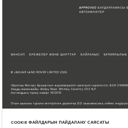
APPROVED БАҒДАРЛАМАСЫ 
АВТОКӨЛІКТЕР
МАНСАП
ЕРЕЖЕЛЕР ЖӘНЕ ШАРТТАР
БАЙЛАНЫС
ҚҰПИЯЛЫЛЫҚ
© JAGUAR LAND ROVER LIMITED 2026
«Бритиш Моторс Қазақстан» жауапкершілігі шектеулі серіктестігі, БСН 21094
Заңды мекенжайы: Abbey Road, Whitley, Coventry CV3 4LF
Англиядағы тіркеу нөмірі: 1672070
Отын шығыны туралы келтірілген деректер ЕО заңнамасына сәйкес өндіруш
Автокөліктің нақты жанармай шығыны мұндай сынақтардан өзгеше болуы мүм
Суреттер мен сипаттамалар бойынша маңызды ескертпе.
Қазіргі уақытта
COOKIE ФАЙЛДАРЫН ПАЙДАЛАНУ САЯСАТЫ
Бұл өте динамикалық жағдай, осыған байланысты қазіргі уақытта веб-сайтт
жасау үшін кез келген ағымдағы шектеулерді растай алатын сатушымен кеңе