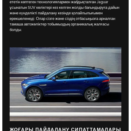
ететін көптеген технологиялармен жабдықталған Jaguar
ұсынатын SUV көліктері кез келген жолды бағындыруға дайын
және күнделікті пайдалану кезінде қолайлылығымен
ерекшеленеді. Олар сізге және сіздің отбасыңызға арналған
тамаша автокөліктер тобымыздың органикалық жалғасы
болды.
ЖОҒАРЫ ПАЙДАЛАНУ СИПАТТАМАЛАРЫ