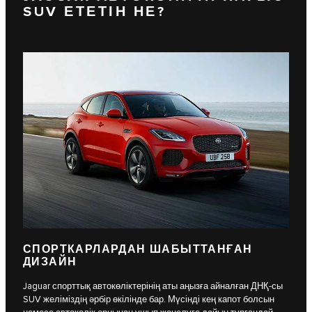
SUV ЕТЕТІН НЕ?
СПОРТКАРЛАРДАН ШАБЫТТАНҒАН
ДИЗАЙН
Jaguar спорттық автокөліктерінің аты аңызға айналған ДНҚ-сы
SUV желіміздің әрбір өкілінде бар. Мүсінді кең капот болсын