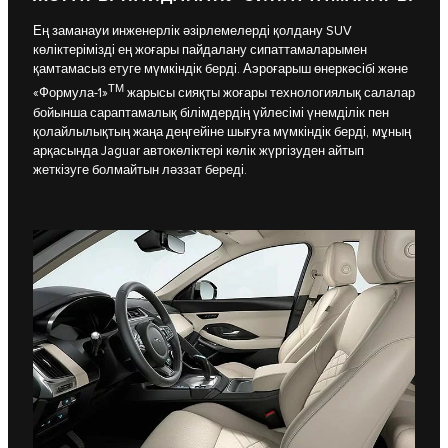
Ең заманауи инженерлік әзірлемелерді қолдану SUV
көліктерімізді ең жоғары пайдалану сипаттамаларымен
қамтамасыз етуге мүмкіндік берді. Аэроғарыш өнеркәсібі және
ТМ
«Формула-1»
жарысы сияқты жоғары технологиялық салалар
бойынша сараптамалық білімдердің үйлесімі үнемділік пен
қолайлылықтың жаңа деңгейіне шығуға мүмкіндік берді, мұның
арқасында Jaguar автокөліктері көлік жүргізуден айтып
жеткізуге болмайтын ләззат береді.