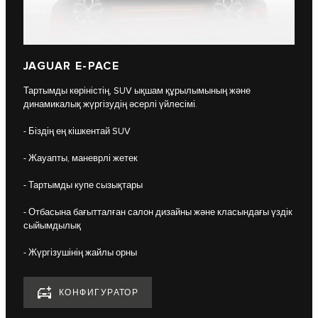
JAGUAR E-PACE
Тартымды көріністің, SUV ықшам құрылымының және
динамикалық жүргізудің әсерлі үйлесімі.
- Біздің ең кішкентай SUV
- Жауапты, маневрлі жетек
- Тартымды купе сызықтары
- Отбасына бағытталған салон дизайны және класындағы үздік
сыйымдылық
- Жүргізушінің жайлы орны
КОНФИГУРАТОР