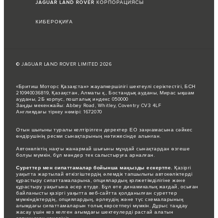
JAGUAR LAND ROVER КОРПОРАЦИЯСЫ
КИБЕРОҚИҒА
© JAGUAR LAND ROVER LIMITED 2026
«Бритиш Моторс Қазақстан» жауапкершілігі шектеулі серіктестігі, БСН
210940036819, Қазақстан, Алматы қ., Бостандық ауданы, Мирас ықшам
ауданы, 2Б корпус, пошталық индекс 050000
Заңды мекенжайы: Abbey Road, Whitley, Coventry CV3 4LF
Англиядағы тіркеу нөмірі: 1672070
Отын шығыны туралы келтірілген деректер ЕО заңнамасына сәйкес
өндірушінің ресми сынақтарының нәтижесінде алынған.
Автокөліктің нақты жанармай шығыны мұндай сынақтардан өзгеше
болуы мүмкін, бұл мәндер тек салыстыруға арналған.
Суреттер мен сипаттамалар бойынша маңызды ескертпе.
Қазіргі
уақытта жартылай өткізгіштердің әлемдік тапшылығы автокөліктерді
құрастыру сипаттамаларына, опциялардың қолжетімділігіне және
құрастыру уақытына әсер етуде. Бұл өте динамикалық жағдай, осыған
байланысты қазіргі уақытта веб-сайтта қолданылған суреттер
мүмкіндіктердің, опциялардың, әрлеудің және түс схемаларының
ағымдағы сипаттамаларын толық көрсетпеуі мүмкін. Дұрыс таңдау
жасау үшін кез келген ағымдағы шектеулерді растай алатын