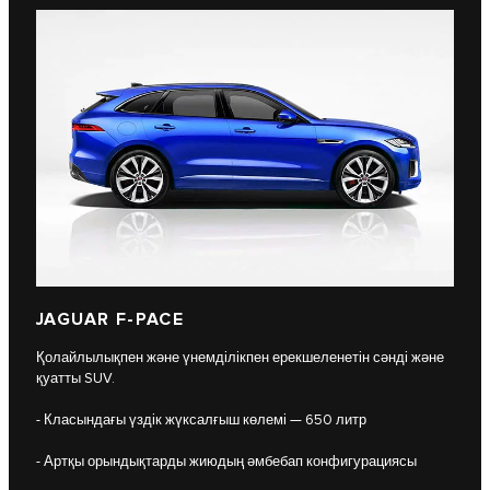
JAGUAR F-PACE
Қолайлылықпен және үнемділікпен ерекшеленетін сәнді және
қуатты SUV.
- Класындағы үздік жүксалғыш көлемі — 650 литр
- Артқы орындықтарды жиюдың әмбебап конфигурациясы