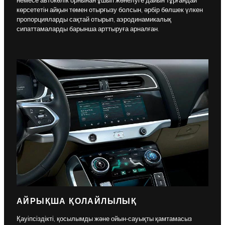
немесе автокөлік орнынан ұшып жөнелуге дайын тұрғандай
көрсететін айқын төмен отырғызу болсын, әрбір бөлшек үлкен
пропорцияларды сақтай отырып, аэродинамикалық
сипаттамаларды барынша арттыруға арналған.
АЙРЫҚША ҚОЛАЙЛЫЛЫҚ
Қауіпсіздікті, қосылымды және ойын-сауықты қамтамасыз