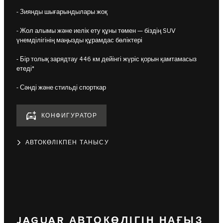
- Зиянды шығарындылары жоқ
- Жол алымы және иелік ету құны төмен — біздің SUV
үнемділігінің маңызды құрамдас бөліктері
- Бір толық зарядтау 446 км дейінгі жүріс қорын қамтамасыз
етеді*
- Сәнді және стильді спорткар
КОНФИГУРАТОР
АВТОКӨЛІКПЕН ТАНЫСУ
JAGUAR АВТОКӨЛІГІН НАҒЫЗ