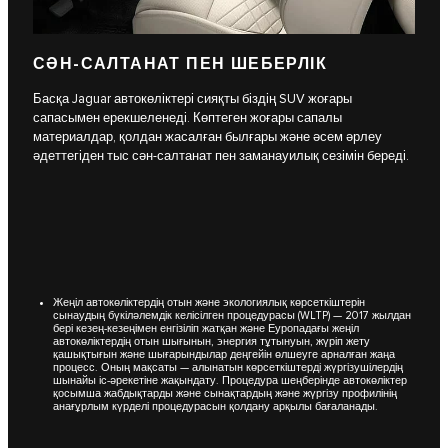
СӘН-САЛТАНАТ ПЕН ШЕБЕРЛІК
Басқа Jaguar автокөліктері сияқты біздің SUV жоғары
сапасымен ерекшеленеді. Көптеген жоғары сапалы
материалдар, қолдан жасалған былғары және әсем әрлеу
әдеттегіден тыс сән-салтанат пен заманауилық сезімін береді.
Жеңіл автокөліктердің отын және экологиялық көрсеткіштерін
сынаудың бүкіләлемдік келісілген процедурасы (WLTP) — 2017 жылдан
бері кезең-кезеңімен енгізіліп жатқан және Еуропадағы жеңіл
автокөліктердің отын шығынын, энергия тұтынуын, жүріп жету
қашықтығын және шығарындылар деңгейін өлшеуге арналған жаңа
процесс. Оның мақсаты — алынатын көрсеткіштерді жүргізушілердің
шынайы іс-әрекетіне жақындату. Процедура шеңберінде автокөліктер
қосымша жабдықтарды және сынақтардың және жүргізу профилінің
анағұрлым күрделі процедурасын қолдану арқылы бағаланады.