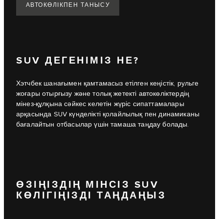
АВТОКӨЛІКПЕН ТАНЫСУ
SUV ДЕГЕНІМІЗ НЕ?
Хэтчбек шанағымен қамтамасыз етілген кеңістік, рульге
жоғары отырғызу және толық жетекті автокөліктердің
мінез-құлқына сәйкес келетін жүріс сипаттамалары
арқасында SUV күнделікті қолайлылық пен динамиканы
бағалайтын отбасылар үшін тамаша таңдау болады.
ӨЗІҢІЗДІҢ МІНСІЗ SUV
КӨЛІГІҢІЗДІ ТАҢДАҢЫЗ