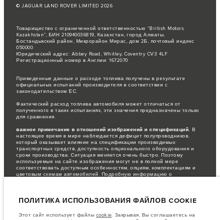
© JAGUAR LAND ROVER LIMITED 2026
Товарищество с ограниченной ответственностью “British Motors
Kazakhstan”, БИН 210940036819, Казахстан, город Алматы,
Бостандыкский район, Микрорайон Мирас, дом 2Б, почтовый индекс
050000
Юридический адрес: Abbey Road, Whitley, Coventry CV3 4LF
Регистрационный номер в Англии: 1672070
Приведенные данные о расходе топлива получены в результате
официальных испытаний производителя в соответствии с
законодательством ЕС.
Фактический расход топлива автомобиля может отличаться от
полученного в таких испытаниях, эти значения предназначены только
для сравнения.
важное примечание в отношений изображений и спецификаций.
В
настоящее время в мире наблюдается дефицит полупроводников,
который оказывает влияние на спецификации производимых
транспортных средств, доступность опционального оборудования и
сроки производства. Ситуация меняется очень быстро. Поэтому
используемые на сайте изображения могут не в полной мере
соответствовать доступным особенностям, опциям, комплектациям и
цветовым схемам автомобилей. Подробную информацию о
действующих ограничениях уточняйте у авторизованных дилеров.
Информация, технические характеристики, двигатели и цвета на этом
ПОЛИТИКА ИСПОЛЬЗОВАНИЯ ФАЙЛОВ COOKIE
веб-сайте указаны для европейских комплектаций автомобилей. Они
могут различаться в зависимости от рынка и могут быть изменены без
предварительного уведомления. Некоторые автомобили показаны с
Этот сайт использует файлы
cookie
. Закрывая, Вы соглашаетесь на
дополнительным оборудованием, которое может быть недоступно для