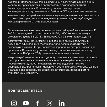
вождения. Приведенные данные получены в результате официальных
испытаний производителя в соответствии с законодательством ЕС.
Только для сравнения. В реальных условиях эксплуатации
характеристики могут отличаться. Выбросы CO2
, показатели экономии
2
топлива, энергопотребления и запаса хода могут меняться в зависимости
от таких факторов, как стиль вождения, условия окружающей среды,
масса перевозимого груза и аксессуары.
Официальные показатели расхода топлива гибридной версии модели E-
PACE с подзарядкой от электросети (PHEV), л/100 км (мили/галлон): в
смешанном цикле 1,4 (201,8). Выбросы CO2:
33 г/км. Запас хода на
2
электротяге: до 60 км (39 миль). Приведенные данные получены в
результате официальных тестов производителя в соответствии с
законодательством ЕС при полностью заряженной батарее. Только для
сравнения. В реальных условиях эксплуатации характеристики могут
отличаться. Выбросы CO2
, показатели экономии топлива,
2
энергопотребления и запаса хода могут меняться в зависимости от таких
факторов, как стиль вождения, условия окружающей среды, масса
перевозимого груза, установленные колеса и дополнительное
оборудование, фактический маршрут и состояние аккумулятора. Данные
о запасе хода основаны на серийном автомобиле, проехавшем по
стандартному маршруту.
ПОДПИСЫВАЙТЕСЬ