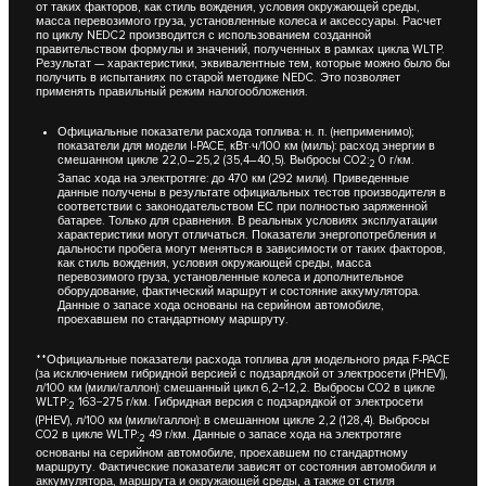
от таких факторов, как стиль вождения, условия окружающей среды,
масса перевозимого груза, установленные колеса и аксессуары. Расчет
по циклу NEDC2 производится с использованием созданной
правительством формулы и значений, полученных в рамках цикла WLTP.
Результат — характеристики, эквивалентные тем, которые можно было бы
получить в испытаниях по старой методике NEDC. Это позволяет
применять правильный режим налогообложения.
Официальные показатели расхода топлива: н. п. (неприменимо);
показатели для модели I-PACE, кВт·ч/100 км (миль): расход энергии в
смешанном цикле 22,0–25,2 (35,4–40,5). Выбросы CO2:
0 г/км.
2
Запас хода на электротяге: до 470 км (292 мили). Приведенные
данные получены в результате официальных тестов производителя в
соответствии с законодательством ЕС при полностью заряженной
батарее. Только для сравнения. В реальных условиях эксплуатации
характеристики могут отличаться. Показатели энергопотребления и
дальности пробега могут меняться в зависимости от таких факторов,
как стиль вождения, условия окружающей среды, масса
перевозимого груза, установленные колеса и дополнительное
оборудование, фактический маршрут и состояние аккумулятора.
Данные о запасе хода основаны на серийном автомобиле,
проехавшем по стандартному маршруту.
**Официальные показатели расхода топлива для модельного ряда F-PACE
(за исключением гибридной версией с подзарядкой от электросети (PHEV)),
л/100 км (мили/галлон): смешанный цикл 6,2−12,2. Выбросы CO2 в цикле
WLTP:
163−275 г/км. Гибридная версия с подзарядкой от электросети
2
(PHEV), л/100 км (мили/галлон): в смешанном цикле 2,2 (128,4). Выбросы
CO2 в цикле WLTP:
49 г/км. Данные о запасе хода на электротяге
2
основаны на серийном автомобиле, проехавшем по стандартному
маршруту. Фактические показатели зависят от состояния автомобиля и
аккумулятора, маршрута и окружающей среды, а также от стиля