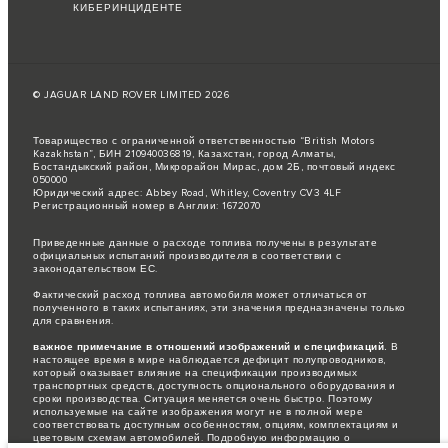
КИБЕРИНЦИДЕНТЕ
© JAGUAR LAND ROVER LIMITED 2026
Товарищество с ограниченной ответственностью “British Motors
Kazakhstan”, БИН 210940036819, Казахстан, город Алматы,
Бостандыкский район, Микрорайон Мирас, дом 2Б, почтовый индекс
050000
Юридический адрес: Abbey Road, Whitley, Coventry CV3 4LF
Регистрационный номер в Англии: 1672070
Приведенные данные о расходе топлива получены в результате
официальных испытаний производителя в соответствии с
законодательством ЕС.
Фактический расход топлива автомобиля может отличаться от
полученного в таких испытаниях, эти значения предназначены только
для сравнения.
важное примечание в отношений изображений и спецификаций.
В
настоящее время в мире наблюдается дефицит полупроводников,
который оказывает влияние на спецификации производимых
транспортных средств, доступность опционального оборудования и
сроки производства. Ситуация меняется очень быстро. Поэтому
используемые на сайте изображения могут не в полной мере
соответствовать доступным особенностям, опциям, комплектациям и
цветовым схемам автомобилей. Подробную информацию о