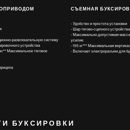
РОПРИВОДОМ
СЪЕМНАЯ БУКСИРО
- Удобство и простота установки
я
- Шар тягово-сцепного устройств
- Максимально допустимая масса
ационно-развлекательную систему
усилие.
сировочного устройства
- 195 кг*** Максимальная вертика
кг** Максимальное тяговое
- Включает электроразъем для б
прицепа
ТИ БУКСИРОВКИ