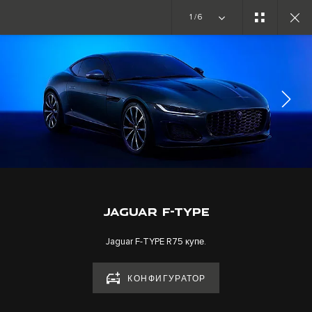
Единственный в своем роде. Новая эра начинается
1/6
ОБЗОР F-TYPE
ГАЛЕРЕЯ
ПОДПИСЫВАЙТЕСЬ
JAGUAR F-TYPE
Jaguar F-TYPE R75 купе.
КОНФИГУРАТОР
КАРЬЕРА