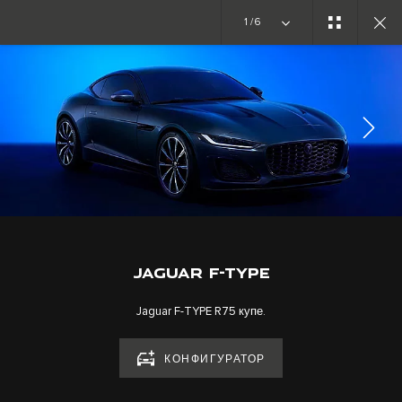
1/6
F-TYPE АВТОКӨЛІГІНЕ ШОЛУ
ГАЛЕРЕЯ
ЖАЗЫЛЫҢЫЗ
JAGUAR F-TYPE
Jaguar F-TYPE R75 купе.
МАНСАП
КОНФИГУРАТОР
ЕРЕЖЕЛЕР ЖӘНЕ ШАРТТАР