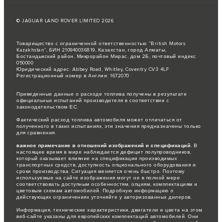
© JAGUAR LAND ROVER LIMITED 2026
Товарищество с ограниченной ответственностью “British Motors
Kazakhstan”, БИН 210940036819, Казахстан, город Алматы,
Бостандыкский район, Микрорайон Мирас, дом 2Б, почтовый индекс
050000
Юридический адрес: Abbey Road, Whitley, Coventry CV3 4LF
Регистрационный номер в Англии: 1672070
Приведенные данные о расходе топлива получены в результате
официальных испытаний производителя в соответствии с
законодательством ЕС.
Фактический расход топлива автомобиля может отличаться от
полученного в таких испытаниях, эти значения предназначены только
для сравнения.
важное примечание в отношений изображений и спецификаций.
В
настоящее время в мире наблюдается дефицит полупроводников,
который оказывает влияние на спецификации производимых
транспортных средств, доступность опционального оборудования и
сроки производства. Ситуация меняется очень быстро. Поэтому
используемые на сайте изображения могут не в полной мере
соответствовать доступным особенностям, опциям, комплектациям и
цветовым схемам автомобилей. Подробную информацию о
действующих ограничениях уточняйте у авторизованных дилеров.
Информация, технические характеристики, двигатели и цвета на этом
веб-сайте указаны для европейских комплектаций автомобилей. Они