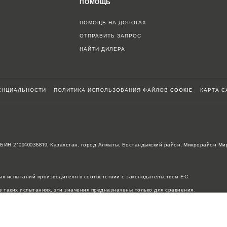
ПОМОЩЬ
ПОМОЩЬ НА ДОРОГАХ
ОТПРАВИТЬ ЗАПРОС
НАЙТИ ДИЛЕРА
ЕНЦИАЛЬНОСТИ
ПОЛИТИКА ИСПОЛЬЗОВАНИЯ ФАЙЛОВ COOKIE
КАРТА С
, БИН 210940036819, Казахстан, город Алматы, Бостандыкский район, Микрорайон Ми
х испытаний производителя в соответствии с законодательством ЕС.
 таких испытаниях, эти значения предназначены только для сравнения.
ее время в мире наблюдается дефицит полупроводников, который оказывает влиян
нь быстро. Поэтому используемые на сайте изображения могут не в полной мере с
ничениях уточняйте у авторизованных дилеров.