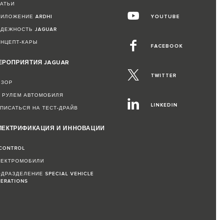
ТАТЬИ
РИЛОЖЕНИЕ ARDHI
YOUTUBE
АДЕЖНОСТЬ JAGUAR
ОНЦЕПТ-КАРЫ
FACEBOOK
ЕРОПРИЯТИЯ JAGUAR
TWITTER
БЗОР
А РУЛЕМ АВТОМОБИЛЯ
LINKEDIN
ПИСАТЬСЯ НА ТЕСТ-ДРАЙВ
ЛЕКТРИФИКАЦИЯ И ИННОВАЦИИ
CONTROL
ЛЕКТРОМОБИЛИ
ДРАЗДЕЛЕНИЕ SPECIAL VEHICLE
ERATIONS