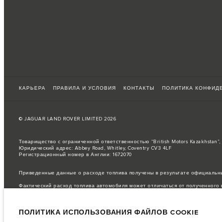
КАРЬЕРА
ПРАВИЛА И УСЛОВИЯ
КОНТАКТЫ
ПОЛИТИКА КОНФИД
© JAGUAR LAND ROVER LIMITED 2026
Товарищество с ограниченной ответственностью “British Motors Kazakhstan”
Юридический адрес: Abbey Road, Whitley, Coventry CV3 4LF
Регистрационный номер в Англии: 1672070
Приведенные данные о расходе топлива получены в результате официальны
Фактический расход топлива автомобиля может отличаться от полученного в
важное примечание в отношений изображений и спецификаций.
В настоящ
опционального оборудования и сроки производства. Ситуация меняется оче
ПОЛИТИКА ИСПОЛЬЗОВАНИЯ ФАЙЛОВ COOKIE
цветовым схемам автомобилей. Подробную информацию о действующих огра