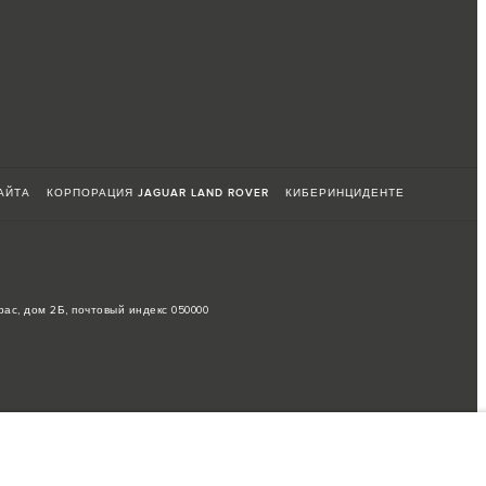
АЙТА
КОРПОРАЦИЯ JAGUAR LAND ROVER
КИБЕРИНЦИДЕНТЕ
рас, дом 2Б, почтовый индекс 050000
ие на спецификации производимых транспортных средств, доступность
оответствовать доступным особенностям, опциям, комплектациям и