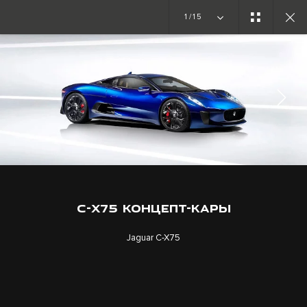
1/15
КОНЦЕПТ МОДЕЛЬДЕР
C-X75
ЖАЗЫЛЫҢЫЗ
C-X75 КОНЦЕПТ-КАРЫ
Jaguar C-X75
МАНСАП
ЕРЕЖЕЛЕР ЖӘНЕ ШАРТТАР