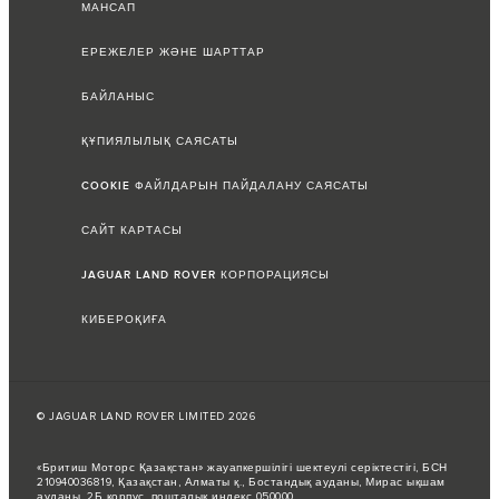
МАНСАП
ЕРЕЖЕЛЕР ЖӘНЕ ШАРТТАР
БАЙЛАНЫС
ҚҰПИЯЛЫЛЫҚ САЯСАТЫ
COOKIE ФАЙЛДАРЫН ПАЙДАЛАНУ САЯСАТЫ
САЙТ КАРТАСЫ
JAGUAR LAND ROVER КОРПОРАЦИЯСЫ
КИБЕРОҚИҒА
© JAGUAR LAND ROVER LIMITED 2026
«Бритиш Моторс Қазақстан» жауапкершілігі шектеулі серіктестігі, БСН
210940036819, Қазақстан, Алматы қ., Бостандық ауданы, Мирас ықшам
ауданы, 2Б корпус, пошталық индекс 050000