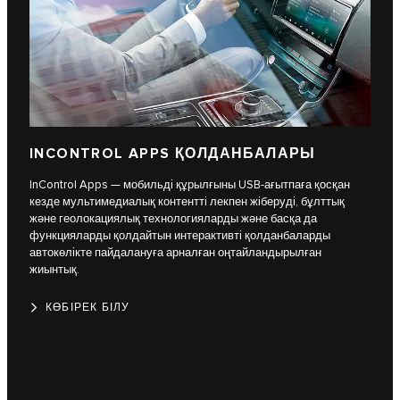
INCONTROL APPS ҚОЛДАНБАЛАРЫ
InControl Apps — мобильді құрылғыны USB-ағытпаға қосқан
кезде мультимедиалық контентті лекпен жіберуді, бұлттық
және геолокациялық технологияларды және басқа да
функцияларды қолдайтын интерактивті қолданбаларды
автокөлікте пайдалануға арналған оңтайландырылған
жиынтық.
КӨБІРЕК БІЛУ