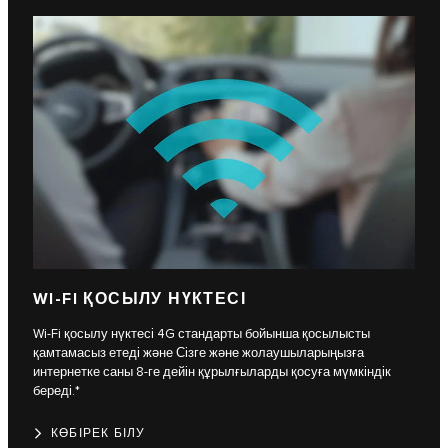
WI-FI ҚОСЫЛУ НҮКТЕСІ
Wi-Fi қосылу нүктесі 4G стандарты бойынша қосылысты
қамтамасыз етеді және Сізге және жолаушыларыңызға
интернетке саны 8-ге дейін құрылғыларды қосуға мүмкіндік
береді.*
КӨБІРЕК БІЛУ