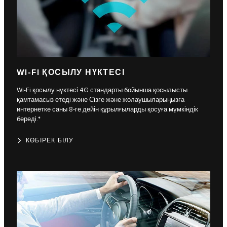
WI-FI ҚОСЫЛУ НҮКТЕСІ
Wi-Fi қосылу нүктесі 4G стандарты бойынша қосылысты
қамтамасыз етеді және Сізге және жолаушыларыңызға
интернетке саны 8-ге дейін құрылғыларды қосуға мүмкіндік
береді.*
КӨБІРЕК БІЛУ