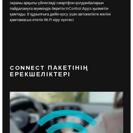
экраны арқылы үйлесімді смартфон қолданбаларын
пайдалануға мүмкіндік беретін InControl Apps қызметін
қамтиды; 8 құрылғыға дейін қосу үшін автокөлікте желіні
қамтамасыз ететін Wi-Fi кіру нүктесі.
CONNECT ПАКЕТІНІҢ
ЕРЕКШЕЛІКТЕРІ