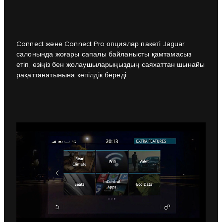
Connect және Connect Pro опциялар пакеті Jaguar
салонында жоғары сапалы байланысты қамтамасыз
етіп, өзіңіз бен жолаушыларыңыздың саяхаттан шынайы
рақаттанатынына кепілдік береді.