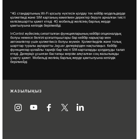
*4G стандартының Wi-Fi қосылу нүктесін қолдау тек кейбір модельдерде
қолжетімді және SIM картаның көмегімен деректер беруге арналған тиісті
келісімшартты қажет етеді. 4G мобильді желісінің барлық жерде
қамтылуына кепілдік берілмейді.
InControl жүйесінің сипатталған функцияларының кейбірі опционалдық
болуы немесе белгілі қозғалтқыштары бар кейбір нарықтар мен
автокөліктер үшін қолжетімсіз болуы мүмкін. Қолжетімділік және толық
шарттар туралы ақпаратты Jaguar дилеріңізден нақтылаңыз. Кейбір
функциялар қолайлы тарифі бар тиісті SIM-карталарды қолдануды талап
етеді. Дилеріңіз ұсынған бастапқы мерзім аяқталған соң жазылымды
ұзарту қажет. Мобильді желінің барлық жерде қамтылуына кепілдік
берілмейді.
ЖАЗЫЛЫҢЫЗ