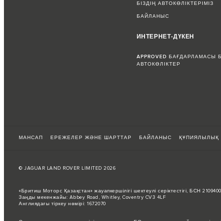
БІЗДІҢ АВТОКӨЛІКТЕРІМІЗ
БАЙЛАНЫС
ИНТЕРНЕТ-ДҮКЕН
APPROVED БАҒДАРЛАМАСЫ 
АВТОКӨЛІКТЕР
МАНСАП
ЕРЕЖЕЛЕР ЖӘНЕ ШАРТТАР
БАЙЛАНЫС
ҚҰПИЯЛЫЛЫҚ
© JAGUAR LAND ROVER LIMITED 2026
«Бритиш Моторс Қазақстан» жауапкершілігі шектеулі серіктестігі, БСН 21094
Заңды мекенжайы: Abbey Road, Whitley, Coventry CV3 4LF
Англиядағы тіркеу нөмірі: 1672070