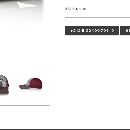
100 % мақта.
+212 5 22400701
Б