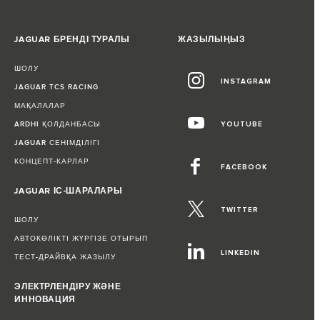
JAGUAR БРЕНДІ ТУРАЛЫ
ЖАЗЫЛЫҢЫЗ
ШОЛУ
INSTAGRAM
JAGUAR TCS RACING
МАҚАЛАЛАР
ARDHI ҚОЛДАНБАСЫ
YOUTUBE
JAGUAR СЕНІМДІЛІГІ
КОНЦЕПТ-КАРЛАР
FACEBOOK
JAGUAR ІС-ШАРАЛАРЫ
TWITTER
ШОЛУ
АВТОКӨЛІКТІ ЖҮРГІЗЕ ОТЫРЫП
LINKEDIN
ТЕСТ-ДРАЙВҚА ЖАЗЫЛУ
ЭЛЕКТРЛЕНДІРУ ЖӘНЕ
ИННОВАЦИЯ