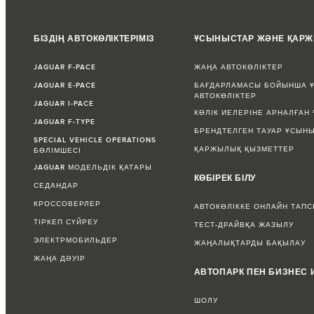
БІЗДІҢ АВТОКӨЛІКТЕРІМІЗ
ҰСЫНЫСТАР ЖӘНЕ ҚАР
JAGUAR F-PACE
ЖАҢА АВТОКӨЛІКТЕР
JAGUAR E-PACE
БАҒДАРЛАМАСЫ БОЙЫНША Ұ
АВТОКӨЛІКТЕР
JAGUAR I-PACE
КӨЛІК ИЕЛЕРІНЕ АРНАЛҒАН
JAGUAR F-TYPE
БРЕНДТЕЛГЕН ТАУАР ҰСЫН
SPECIAL VEHICLE OPERATIONS
ҚАРЖЫЛЫҚ ҚЫЗМЕТТЕР
БӨЛІМШЕСІ
JAGUAR МОДЕЛЬДІК ҚАТАРЫ
КӨБІРЕК БІЛУ
СЕДАНДАР
КРОССОВЕРЛЕР
АВТОКӨЛІККЕ ОНЛАЙН ТАП
ТІРКЕП СҮЙРЕУ
ТЕСТ-ДРАЙВҚА ЖАЗЫЛУ
ЭЛЕКТРМОБИЛЬДЕР
ЖАҢАЛЫҚТАРДЫ БАҚЫЛАУ
ЖАҢА ДӘУІР
АВТОПАРК ПЕН БИЗНЕС 
ШОЛУ