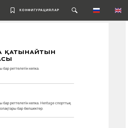
КОНФИГУРАЦИЯЛАР
ҚА ҚАТЫНАЙТЫН
АСЫ
ы бар реттелетін кепка.
 бар реттелетін кепка. Heritage спорттық
жолақтары бар бөлшектер.