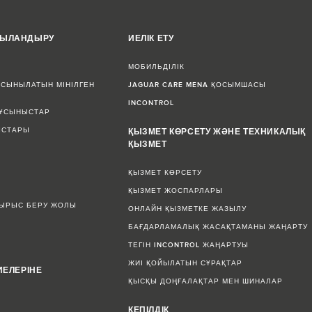
ЖЫЛАНДЫРУ
ИЕЛІК ЕТУ
МОБИЛЬДІЛІК
СЫНЫЛАТЫН МІНІЛГЕН
JAGUAR CARE MENA ҚОСЫМШАСЫ
INCONTROL
 ҰСЫНЫСТАР
ЫСТАРЫ
ҚЫЗМЕТ КӨРСЕТУ ЖӘНЕ ТЕХНИКАЛЫҚ
ҚЫЗМЕТ
ҚЫЗМЕТ КӨРСЕТУ
ҚЫЗМЕТ ЖОСПАРЛАРЫ
СЫРЫС БЕРУ ЖОЛЫ
ОНЛАЙН ҚЫЗМЕТКЕ ЖАЗЫЛУ
БАҒДАРЛАМАЛЫҚ ЖАСАҚТАМАНЫ ЖАҢАРТУ
ТЕГІН INCONTROL ЖАҢАРТУЫ
ЖИІ ҚОЙЫЛАТЫН СҰРАҚТАР
ИЕЛЕРІНЕ
ҚЫСҚЫ ДОҢҒАЛАҚТАР МЕН ШИНАЛАР
КЕПІЛДІК