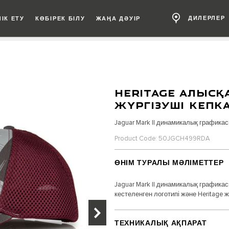
ДИЛЕРЛЕР
ІК ЕТУ
КӨБІРЕК БІЛУ
ЖАҢА ДӘУІР
HERITAGE АЛЫС
ЖҮРГІЗУШІ КЕПК
Jaguar Mark II динамикалық графикас
Product Code: 50JGCH499RDA
ӨНІМ ТУРАЛЫ МӘЛІМЕТТЕР
Jaguar Mark II динамикалық графикасы
кестеленген логотипі және Heritage 
ТЕХНИКАЛЫҚ АҚПАРАТ