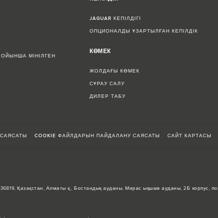
JAGUAR КЕПІЛДІГІ
ОПЦИОНАЛДЫ ҰЗАРТЫЛҒАН КЕПІЛДІК
КӨМЕК
БОЙЫНША МІНІЛГЕН
ЖОЛДАҒЫ КӨМЕК
СҰРАУ САЛУ
ДИЛЕР ТАБУ
 САЯСАТЫ
COOKIE ФАЙЛДАРЫН ПАЙДАЛАНУ САЯСАТЫ
САЙТ КАРТАСЫ
0036819, Қазақстан, Алматы қ., Бостандық ауданы, Мирас ықшам ауданы, 2Б корпус, п