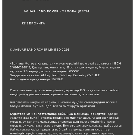
JAGUAR LAND ROVER КОРПОРАЦИЯСЫ
КИБЕРОҚИҒА
© JAGUAR LAND ROVER LIMITED 2026
«Бритиш Моторс Қазақстан» жауапкершілігі шектеулі серіктестігі, БСН
210940036819, Қазақстан, Алматы қ., Бостандық ауданы, Мирас ықшам
ауданы, 2Б корпус, пошталық индекс 050000
Заңды мекенжайы: Abbey Road, Whitley, Coventry CV3 4LF
Англиядағы тіркеу нөмірі: 1672070
Отын шығыны туралы келтірілген деректер ЕО заңнамасына сәйкес
өндірушінің ресми сынақтарының нәтижесінде алынған.
Автокөліктің нақты жанармай шығыны мұндай сынақтардан өзгеше
болуы мүмкін, бұл мәндер тек салыстыруға арналған.
Суреттер мен сипаттамалар бойынша маңызды ескертпе.
Қазіргі
уақытта жартылай өткізгіштердің әлемдік тапшылығы автокөліктерді
құрастыру сипаттамаларына, опциялардың қолжетімділігіне және
құрастыру уақытына әсер етуде. Бұл өте динамикалық жағдай, осыған
байланысты қазіргі уақытта веб-сайтта қолданылған суреттер
мүмкіндіктердің, опциялардың, әрлеудің және түс схемаларының