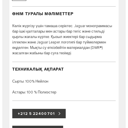
ӨНІМ ТУРАЛЫ МӘЛІМЕТТЕР
Көлік жүргізу үшін тамаша серіктес. Jaguar монограммасы
бар ішкі қалталары мен астары бар тегіс және стильді
қырлы жағалы күртке. Қызыл жиектері бар сыдырма
ілгекпен және Jaguar Leaper логотипі бар түймелермен
өңделген. Мықты су өткізбейтін материалдан (DWR®)
жасалған жабыны бар суға төзімді.
ТЕХНИКАЛЫҚ АҚПАРАТ
Сырты: 100% Нейлон
Астары: 100 % Полиэстер
+212 5 22400701