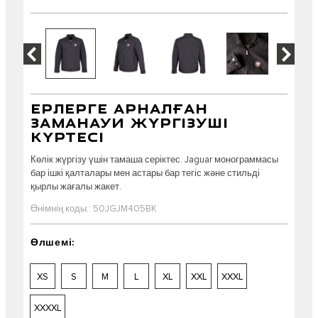
ЕРЛЕРГЕ АРНАЛҒАН
ЗАМАНАУИ ЖҮРГІЗУШІ
КҮРТЕСІ
Көлік жүргізу үшін тамаша серіктес. Jaguar монограммасы
бар ішкі қалталары мен астары бар тегіс және стильді
қырлы жағалы жакет.
Өнімнің коды:: 50JGJM405BK
Өлшемі:
XS
S
M
L
XL
XXL
XXXL
XXXXL