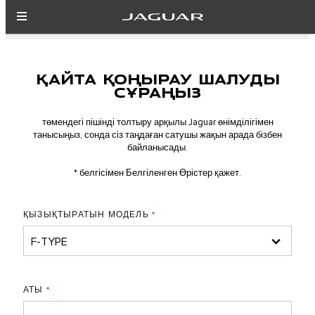
ҚАЙТА ҚОҢЫРАУ ШАЛУДЫ
СҰРАҢЫЗ
төмендегі пішінді толтыру арқылы Jaguar өнімділігімен
танысыңыз, сонда сіз таңдаған сатушы жақын арада бізбен
байланысады.
* белгісімен Белгіленген Өрістер қажет.
ҚЫЗЫҚТЫРАТЫН МОДЕЛЬ
*
АТЫ
*