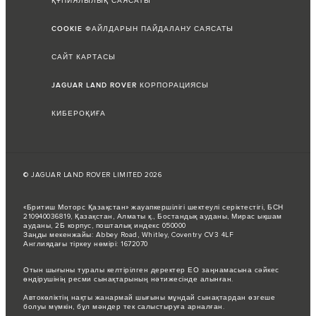
ҚҰПИЯЛЫЛЫҚ САЯСАТЫ
COOKIE ФАЙЛДАРЫН ПАЙДАЛАНУ САЯСАТЫ
САЙТ КАРТАСЫ
JAGUAR LAND ROVER КОРПОРАЦИЯСЫ
КИБЕРОҚИҒА
© JAGUAR LAND ROVER LIMITED 2026
«Бритиш Моторс Қазақстан» жауапкершілігі шектеулі серіктестігі, БСН
210940036819, Қазақстан, Алматы қ., Бостандық ауданы, Мирас ықшам
ауданы, 2Б корпус, пошталық индекс 050000
Заңды мекенжайы: Abbey Road, Whitley, Coventry CV3 4LF
Англиядағы тіркеу нөмірі: 1672070
Отын шығыны туралы келтірілген деректер ЕО заңнамасына сәйкес
өндірушінің ресми сынақтарының нәтижесінде алынған.
Автокөліктің нақты жанармай шығыны мұндай сынақтардан өзгеше
болуы мүмкін, бұл мәндер тек салыстыруға арналған.