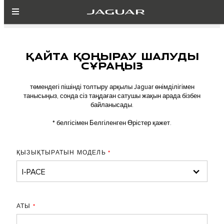
ҚАЙТА ҚОҢЫРАУ ШАЛУДЫ
СҰРАҢЫЗ
төмендегі пішінді толтыру арқылы Jaguar өнімділігімен
танысыңыз, сонда сіз таңдаған сатушы жақын арада бізбен
байланысады.
* белгісімен Белгіленген Өрістер қажет.
ҚЫЗЫҚТЫРАТЫН МОДЕЛЬ
*
АТЫ
*