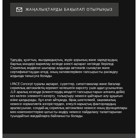
ЖАҢАЛЫҚТАРДЫ БАҚЫЛАП ОТЫРЫҢЫЗ
Үдеудің, қуаттың, жылдамдықтың, жүріс қорының және зарядтаудың
барлық мәндері жариялау кезінде өзекті ақпарат негізінде беріледі.
Сериялық өндіріске шығарар алдында автокөлік сынақтан және
сертификаттаудан өтеді, оның нәтижелерімен тапсырысты рәсімдеу
алдында танысуға болады.
I-PACE Concept туралы ақпарат, суреттер, сипаттамалар және бағалар
сериялық автокөліктің керемет келешегін көрсету үшін адал ұсынылған.
JLR аралық кезеңде (клиенттердің міндетті тапсырыстарын алғанға дейін)
кез келген элементті өзгерту, толықтыру немесе қайтарып алу құқығын
өзіне қалдырады, бұл атап айтқанда, бірақ шектелмей, заңнамалық
немесе нормативтік өзгерістерден, елеулі нарықтық факторлардың
араласуынан, сондай-ақ сериялық автокөлікке немесе оның функциялары
мен компоненттеріне қатысты өндіру немесе пайдалану талаптарынан
туындайтын жағдайларға байланысты болады.