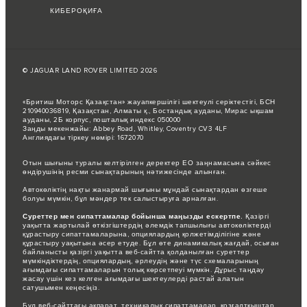
КИБЕРОҚИҒА
© JAGUAR LAND ROVER LIMITED 2026
«Бритиш Моторс Қазақстан» жауапкершілігі шектеулі серіктестігі, БСН
210940036819, Қазақстан, Алматы қ., Бостандық ауданы, Мирас ықшам
ауданы, 2Б корпус, пошталық индекс 050000
Заңды мекенжайы: Abbey Road, Whitley, Coventry CV3 4LF
Англиядағы тіркеу нөмірі: 1672070
Отын шығыны туралы келтірілген деректер ЕО заңнамасына сәйкес
өндірушінің ресми сынақтарының нәтижесінде алынған.
Автокөліктің нақты жанармай шығыны мұндай сынақтардан өзгеше
болуы мүмкін, бұл мәндер тек салыстыруға арналған.
Суреттер мен сипаттамалар бойынша маңызды ескертпе.
Қазіргі
уақытта жартылай өткізгіштердің әлемдік тапшылығы автокөліктерді
құрастыру сипаттамаларына, опциялардың қолжетімділігіне және
құрастыру уақытына әсер етуде. Бұл өте динамикалық жағдай, осыған
байланысты қазіргі уақытта веб-сайтта қолданылған суреттер
мүмкіндіктердің, опциялардың, әрлеудің және түс схемаларының
ағымдағы сипаттамаларын толық көрсетпеуі мүмкін. Дұрыс таңдау
жасау үшін кез келген ағымдағы шектеулерді растай алатын
сатушымен кеңесіңіз.
Бұл веб-сайттағы ақпарат, техникалық сипаттамалар, қозғалтқыштар