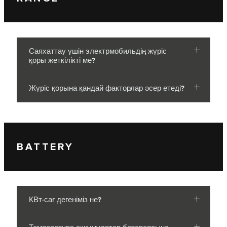
Саяхаттау үшін электрмобильдің жүріс
қоры жеткілікті ме?
Жүріс қорына қандай факторлар әсер етеді?
BATTERY
КВт·сағ дегеніміз не?