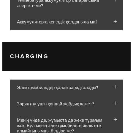
Температура аккумулятор батареясына
әсер ете ме?
Аккумуляторға кепілдік қолданыла ма?
CHARGING
Электрмобильдер қалай зарядталады?
Зарядтау үшін қандай жабдық қажет?
Менің үйде де, жұмыста да жеке тұрағым
жоқ. Бұл менің электрмобильге иелік ете
алмайтынымды білдіре ме?