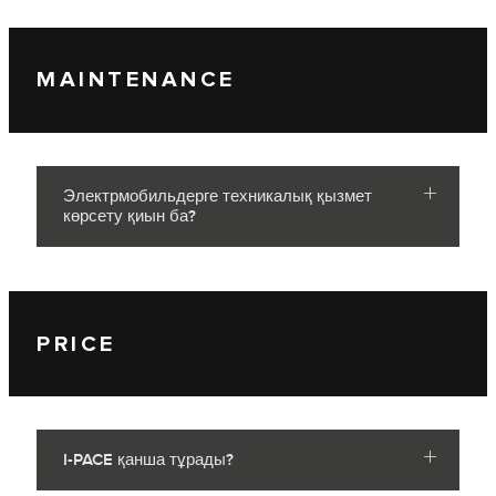
MAINTENANCE
Электрмобильдерге техникалық қызмет
көрсету қиын ба?
PRICE
I-PACE қанша тұрады?