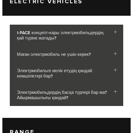
ELECTRIC VEHICLES
I-PACE концепт-кары электрмобильдердің
қай түріне жатады?
Маған электрмобиль не үшін керек?
Электрмобильге иелік етудің қандай
кемшіліктері бар?
Электрмобильдердің басқа түрлері бар ма?
Айырмашылығы қандай?
RANGE