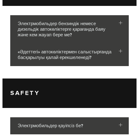
Электрмобильдер бензиндік немесе
дизельдік автокөліктерге қарағанда баяу
және кем жауап бере ме?
«Әдеттегі» автокөліктермен салыстырғанда
басқарылуы қалай ерекшеленеді?
SAFETY
Электрмобильдер қауіпсіз бе?