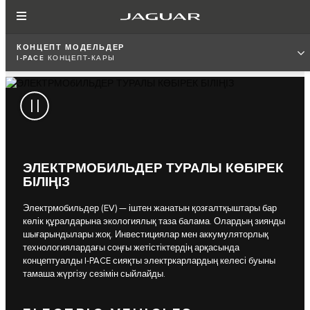
КОНЦЕПТ МОДЕЛЬДЕР
I-PACE КОНЦЕПТ-КАРЫ
ЭЛЕКТРМОБИЛЬДЕР ТУРАЛЫ КӨБІРЕК
БІЛІҢІЗ
Электрмобильдер (EV) — іштен жанатын қозғалтқыштары бар
көлік құралдарына экологиялық таза балама. Олардың зиянды
шығарындылары жоқ. Инвестициялар мен аккумуляторлық
технологиялардағы соңғы жетістіктердің арқасында
концептуалды I-PACE сияқты электркарлардың келесі буыны
тамаша жүргізу сезімін сыйлайды.