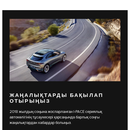
ЖАҢАЛЫҚТАРДЫ БАҚЫЛАП
ОТЫРЫҢЫЗ
2018 жылдың соңына жоспарланған I-PACE сериялық
автокөлігінің тұсаукесері қарсаңында барлық соңғы
жаңалықтардан хабардар болыңыз.