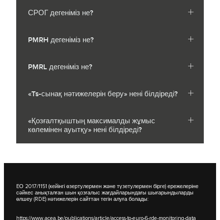
СРОГ дегеніміз не?
PMRH дегеніміз не?
PMRL дегеніміз не?
«Ts-сынақ нәтижелерін беру» нені білдіреді?
«Қозғалтқыштың максималды жұмыс
көлемінен ауытқу» нені білдіреді?
EО 2017/1151 (кейінгі өзертулермен және түзетулермен бірге) ережелеріне
сәйкес анықталған шын қозғалыс жағдайларындағы шығарындыларды
өлшеу (RDE) нәтижелерін сайттан тегін алуға болады:
https://www.acea.be/publications/article/access-to-euro-6-rde-monitoring-data