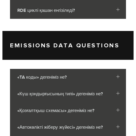
RDE циклі қашан енгізіледі?
EMISSIONS DATA QUESTIONS
«TA коды» дегеніміз не?
«Күш қондырғысының типі» дегеніміз не?
«Қозғалтқыш схемасы» дегеніміз не?
«Автокөлікті жіберу жүйесі» дегеніміз не?