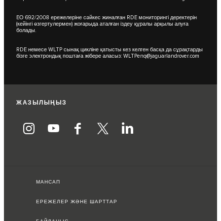
EО 692/2008 ережелеріне сәйкес жиналған RDE мониторингі деректерін
(кейінгі өзгертулермен) жоғарыда аталған іздеу құралы арқылы алуға
болады.
RDE немесе WLTP сынақ цикліне қатысты кез келген басқа да сұрақтарды
бізге электрондық поштаға жібере аласыз:
WLTPenq@jaguarlandrover.com
ЖАЗЫЛЫҢЫЗ
МАНСАП
ЕРЕЖЕЛЕР ЖӘНЕ ШАРТТАР