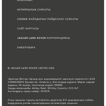
БАЙЛАНЫС
ҚҰПИЯЛЫЛЫҚ САЯСАТЫ
COOKIE ФАЙЛДАРЫН ПАЙДАЛАНУ САЯСАТЫ
САЙТ КАРТАСЫ
JAGUAR LAND ROVER КОРПОРАЦИЯСЫ
КИБЕРОҚИҒА
© JAGUAR LAND ROVER LIMITED 2026
«Бритиш Моторс Қазақстан» жауапкершілігі шектеулі серіктестігі, БСН
210940036819, Қазақстан, Алматы қ., Бостандық ауданы, Мирас ықшам
ауданы, 2Б корпус, пошталық индекс 050000
Заңды мекенжайы: Abbey Road, Whitley, Coventry CV3 4LF
Англиядағы тіркеу нөмірі: 1672070
Отын шығыны туралы келтірілген деректер ЕО заңнамасына сәйкес
өндірушінің ресми сынақтарының нәтижесінде алынған.