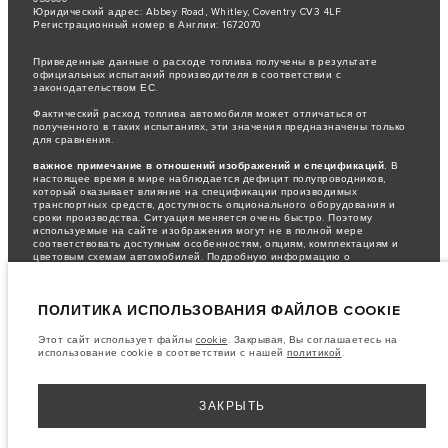
Юридический адрес: Abbey Road, Whitley, Coventry CV3 4LF
Регистрационный номер в Англии: 1672070
Приведенные данные о расходе топлива получены в результате
официальных испытаний производителя в соответствии с
законодательством ЕС.
Фактический расход топлива автомобиля может отличаться от
полученного в таких испытаниях, эти значения предназначены только
для сравнения.
важное примечание в отношений изображений и спецификаций.
В
настоящее время в мире наблюдается дефицит полупроводников,
который оказывает влияние на спецификации производимых
транспортных средств, доступность опционального оборудования и
сроки производства. Ситуация меняется очень быстро. Поэтому
используемые на сайте изображения могут не в полной мере
соответствовать доступным особенностям, опциям, комплектациям и
цветовым схемам автомобилей. Подробную информацию о
действующих ограничениях уточняйте у авторизованных дилеров.
Информация, технические характеристики, двигатели и цвета на этом
ПОЛИТИКА ИСПОЛЬЗОВАНИЯ ФАЙЛОВ COOKIE
веб-сайте указаны для европейских комплектаций автомобилей. Они
могут различаться в зависимости от рынка и могут быть изменены без
предварительного уведомления. Некоторые автомобили показаны с
Этот сайт использует файлы
cookie
. Закрывая, Вы соглашаетесь на
дополнительным оборудованием, которое может быть недоступно для
использование cookie в соответствии с нашей
политикой
.
некоторых рынков. Пожалуйста, свяжитесь с местным дилером, чтобы
узнать о наличии товаров и ценах в вашем регионе.
Указанные цены включают налог на добавленную стоимость (НДС).
ЗАКРЫТЬ
Цены действительны только для моделей 2022 года.