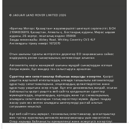
© JAGUAR LAND ROVER LIMITED 2026
«Бритиш Моторс Қазақстан» жауапкершілігі шектеулі серіктестігі, БСН
210940036819, Қазақстан, Алматы қ., Бостандық ауданы, Мирас ықшам
ауданы, 2Б корпус, пошталық индекс 050000
Заңды мекенжайы: Abbey Road, Whitley, Coventry CV3 4LF
Англиядағы тіркеу нөмірі: 1672070
Отын шығыны туралы келтірілген деректер ЕО заңнамасына сәйкес
өндірушінің ресми сынақтарының нәтижесінде алынған.
Автокөліктің нақты жанармай шығыны мұндай сынақтардан өзгеше
болуы мүмкін, бұл мәндер тек салыстыруға арналған.
Суреттер мен сипаттамалар бойынша маңызды ескертпе.
Қазіргі
уақытта жартылай өткізгіштердің әлемдік тапшылығы автокөліктерді
құрастыру сипаттамаларына, опциялардың қолжетімділігіне және
құрастыру уақытына әсер етуде. Бұл өте динамикалық жағдай, осыған
байланысты қазіргі уақытта веб-сайтта қолданылған суреттер
мүмкіндіктердің, опциялардың, әрлеудің және түс схемаларының
ағымдағы сипаттамаларын толық көрсетпеуі мүмкін. Дұрыс таңдау
жасау үшін кез келген ағымдағы шектеулерді растай алатын
сатушымен кеңесіңіз.
Бұл веб-сайттағы ақпарат, техникалық сипаттамалар, қозғалтқыштар
мен түстер еуропалық автокөлік жинақтамалары үшін көрсетілген.
Олар нарыққа байланысты ерекшеленуі және ескертусіз өзгертілуі
мүмкін. Кейбір автокөліктер кейбір нарықтар үшін қолжетімді болмауы