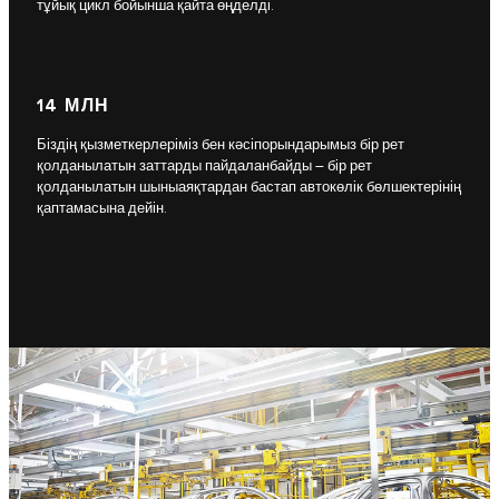
тұйық цикл бойынша қайта өңделді.
14 МЛН
Біздің қызметкерлеріміз бен кәсіпорындарымыз бір рет
қолданылатын заттарды пайдаланбайды – бір рет
қолданылатын шыныаяқтардан бастап автокөлік бөлшектерінің
қаптамасына дейін.