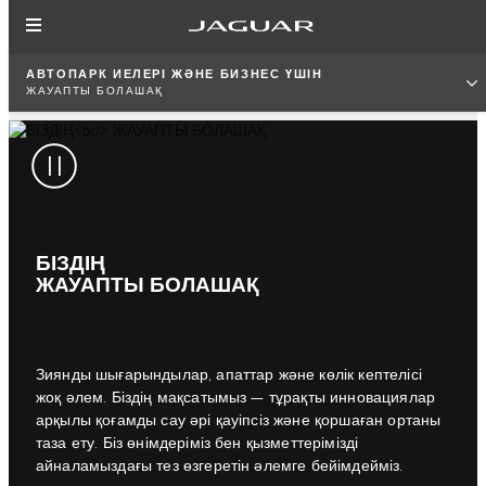
АВТОПАРК ИЕЛЕРІ ЖӘНЕ БИЗНЕС ҮШІН
ЖАУАПТЫ БОЛАШАҚ
БІЗДІҢ
ЖАУАПТЫ БОЛАШАҚ
Зиянды шығарындылар, апаттар және көлік кептелісі
жоқ әлем. Біздің мақсатымыз — тұрақты инновациялар
арқылы қоғамды сау әрі қауіпсіз және қоршаған ортаны
таза ету. Біз өнімдеріміз бен қызметтерімізді
айналамыздағы тез өзгеретін әлемге бейімдейміз.