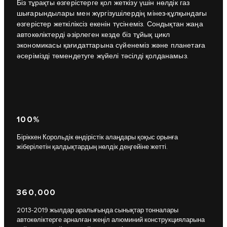
Біз тұрақты өзгерістерге қол жеткізу үшін нөлдік газ
шығарындылары мен жүргізушілердің мінез-құлқындағы
өзгерістер жеткіліксіз екенін түсінеміз. Сондықтан жаңа
автокөліктерді әзірлеген кезде біз тұйық цикл
экономикасы қағидаттарына сүйенеміз және планетаға
әсерімізді төмендетуге жүйелі тәсілді қолданамыз.
100%
Біріккен Корольдік өндірістік алаңдары қоқыс орынға
жіберілетін қалдықтардың нөлдік деңгейіне жетті.
360,000
2013-2019 жылдар аралығында сынықтар тонналары
автокөліктерге арналған жеңіл алюминий конструкцияларына