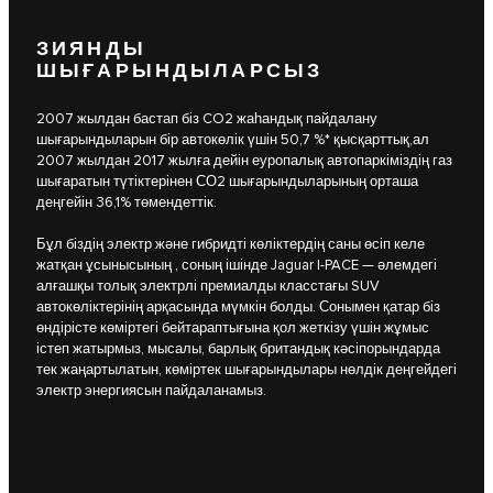
ЗИЯНДЫ
ШЫҒАРЫНДЫЛАРСЫЗ
2007 жылдан бастап біз CO2 жаһандық пайдалану
шығарындыларын бір автокөлік үшін 50,7 %* қысқарттық,ал
2007 жылдан 2017 жылға дейін еуропалық автопаркіміздің газ
шығаратын түтіктерінен СО2 шығарындыларының орташа
деңгейін 36,1% төмендеттік.
Бұл біздің электр және гибридті көліктердің саны өсіп келе
жатқан ұсынысының , соның ішінде Jaguar I-PACE — әлемдегі
алғашқы толық электрлі премиалды класстағы SUV
автокөліктерінің арқасында мүмкін болды. Сонымен қатар біз
өндірісте көміртегі бейтараптығына қол жеткізу үшін жұмыс
істеп жатырмыз, мысалы, барлық британдық кәсіпорындарда
тек жаңартылатын, көміртек шығарындылары нөлдік деңгейдегі
электр энергиясын пайдаланамыз.