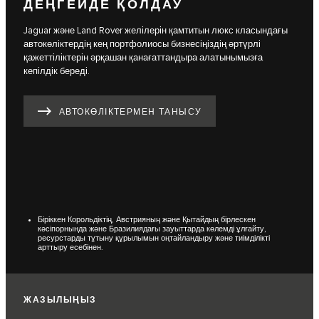
ДЕҢГЕЙДЕ ҚОЛДАУ
Jaguar және Land Rover желілерін қамтитын люкс класындағы
автокөліктердің кең портфолиосы бизнесіңіздің әртүрлі
қажеттіліктерін әрқашан қанағаттандыра алатынымызға
кепілдік береді.
АВТОКӨЛІКТЕРМЕН ТАНЫСУ
Біріккен Корольдіктің, Австрияның және Қытайдың бірлескен
кәсіпорнында және Бразилиядағы зауыттарда көлемді ұлғайту,
ресурстарды тұтыну құрылымын оңтайландыру және тиімділікті
арттыру есебінен.
ЖАЗЫЛЫҢЫЗ