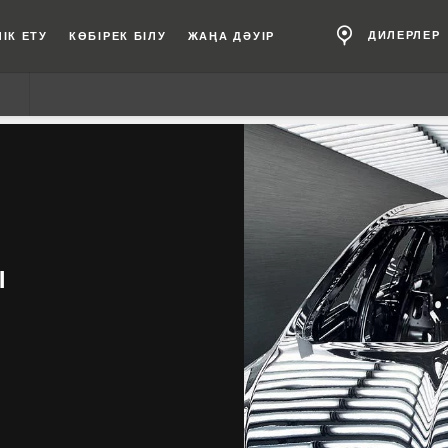
ДИЛЕРЛЕР
ІК ЕТУ
КӨБІРЕК БІЛУ
ЖАҢА ДӘУІР
Ы