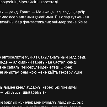
роцесінің бірегейлігін көрсетеді.
, — дейді Грант. — Мен жаңа Jaguar-дың әрбір
лмас әсер алғанын қалаймын. Біз олар күткеннен
ы дизайны бар фантастикалық өнімдер және біз өз
р автокөліктің мұқият бақыланатынын білдіреді.
ңінде — алюминий табағынан бастап, сәнді
әне сапалы тексерулерден өтеді. Сирек
ні анықтау, оны жою және қайта тексеру үшін
толығымен көңіл аударуы керек. Біз премиум
 — Біз Jaguar шығарамыз».
ктің барлық жүйелер мен құрылғылардың дұрыс