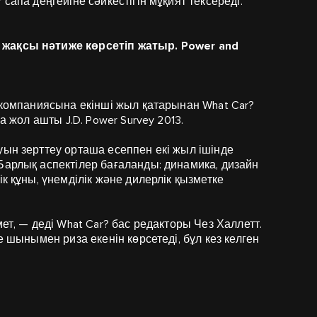
сапа деңгейіне сәйкестігін мұқият тексереді.
 жақсы нәтиже көрсетіп жатыр. Power and
r компаниясына екінші жыл қатарынан What Car?
а жол ашты J.D. Power Survey 2013.
уын зерттеу орташа есеппен екі жыл ішінде
Барлық аспектілер бағаланды: динамика, дизайн
к құны, үнемділік және дилерлік қызметке
ет, — деді What Car? бас редакторы Чез Халлетт.
е шынымен риза екенін көрсетеді, бұл кез келген