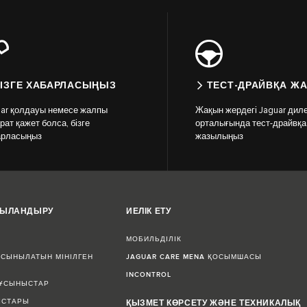
ІЗГЕ ХАБАРЛАСЫҢЫЗ
ТЕСТ-ДРАЙВҚА Ж
uar қолдауы немесе жалпы
Жақын жердегі Jaguar диле
рат қажет болса, бізге
орталығында тест-драйвқа
арласыңыз
жазылыңыз
ЖЫЛАНДЫРУ
ИЕЛІК ЕТУ
МОБИЛЬДІЛІК
СЫНЫЛАТЫН МІНІЛГЕН
JAGUAR CARE MENA ҚОСЫМШАСЫ
INCONTROL
 ҰСЫНЫСТАР
ЫСТАРЫ
ҚЫЗМЕТ КӨРСЕТУ ЖӘНЕ ТЕХНИКАЛЫҚ