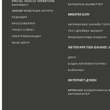
SPECIAL VEHICLE OPERATIONS
ҚАРЖЫЛЫҚ ҚЫЗМЕТТЕР
БӨЛІМШЕСІ
JAGUAR МОДЕЛЬДІК ҚАТАРЫ
КӨБІРЕК БІЛУ
СЕДАНДАР
КРОССОВЕРЛЕР
АВТОКӨЛІККЕ ОНЛАЙН ТАП
ТІРКЕП СҮЙРЕУ
ТЕСТ-ДРАЙВҚА ЖАЗЫЛУ
ЭЛЕКТРМОБИЛЬДЕР
ЖАҢАЛЫҚТАРДЫ БАҚЫЛАУ
ЖАҢА ДӘУІР
АВТОПАРК ПЕН БИЗНЕС 
ШОЛУ
БІЗДІҢ АВТОКӨЛІКТЕРІМІЗ
БАЙЛАНЫС
ИНТЕРНЕТ-ДҮКЕН
APPROVED БАҒДАРЛАМАСЫ 
АВТОКӨЛІКТЕР