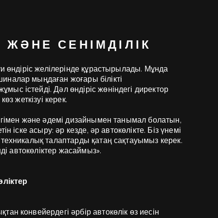
К ЖӘНЕ СЕНІМДІЛІК
уи өндіріс желілерінде құрастырылады. Мұнда
иналар мыңдаған жоғары білікті
ыс істейді. Дәл өндіріс жөніндегі директор
көз жеткізуі керек.
дігімен және әдемі дизайнымен танымал болатын,
н іске асыру: әр кезде, әр автокөлікте. Біз үнемі
 техникалық талаптарды қатаң сақтауымыз керек.
нді автокөліктер жасаймыз».
өліктер
тан конвейердегі әрбір автокөлік өз иесін