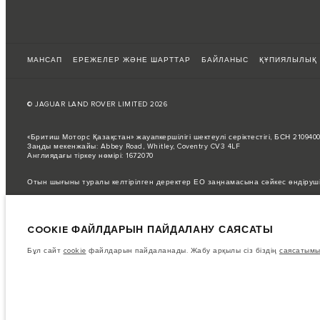
МАНСАП
ЕРЕЖЕЛЕР ЖӘНЕ ШАРТТАР
БАЙЛАНЫС
ҚҰПИЯЛЫЛЫҚ
© JAGUAR LAND ROVER LIMITED 2026
«Бритиш Моторс Қазақстан» жауапкершілігі шектеулі серіктестігі, БСН 21094
Заңды мекенжайы: Abbey Road, Whitley, Coventry CV3 4LF
Англиядағы тіркеу нөмірі: 1672070
Отын шығыны туралы келтірілген деректер ЕО заңнамасына сәйкес өндіруш
Автокөліктің нақты жанармай шығыны мұндай сынақтардан өзгеше болуы мүм
Суреттер мен сипаттамалар бойынша маңызды ескертпе.
Қазіргі уақытта
COOKIE ФАЙЛДАРЫН ПАЙДАЛАНУ САЯСАТЫ
Бұл өте динамикалық жағдай, осыған байланысты қазіргі уақытта веб-сайтт
жасау үшін кез келген ағымдағы шектеулерді растай алатын сатушымен кеңе
Бұл сайт
cookie
файлдарын пайдаланады. Жабу арқылы сіз біздің
саясатымы
Бұл веб-сайттағы ақпарат, техникалық сипаттамалар, қозғалтқыштар мен түс
нарықтар үшін қолжетімді болмауы мүмкін қосымша жабдықтармен көрсетілг
Көрсетілген бағаларға қосылған құн салығы (ҚҚС) кіреді.
Бағалар тек 2026 жылғы модельдер үшін жарамды.