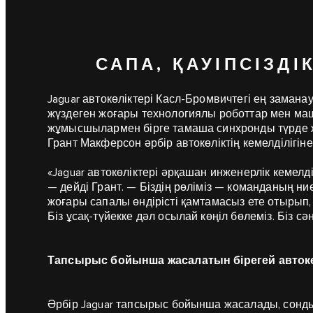
САПА, ҚАУІПСІЗДІ
Jaguar автокөліктері Касл-Бромвичтегі ең замана
жүздеген жоғары технологиялы роботтар мен маш
жұмысшылармен бірге тамаша синхронды түрде жұм
Грант Макферсон әрбір автокөліктің кемелділігіне 
«Jaguar автокөліктері әрқашан инженерлік кемел
— дейді Грант. — Біздің рөліміз — команданың ниеті
жоғары сапалы өндірісті қамтамасыз ете отырып,
Біз ұсақ-түйекке дәл осылай көңіл бөлеміз. Біз сә
Тапсырыс бойынша жасалатын бірегей авток
Әрбір Jaguar тапсырыс бойынша жасалады, сондық