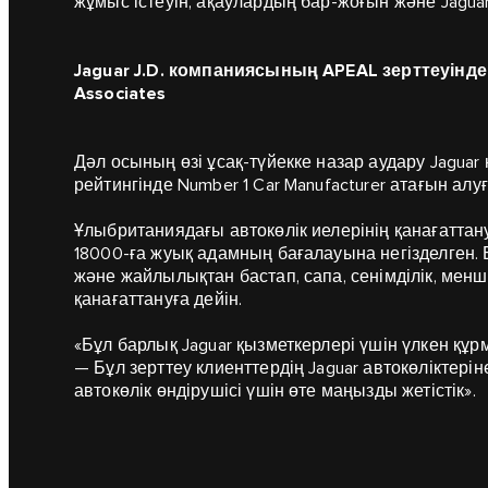
жұмыс істеуін, ақаулардың бар-жоғын және Jaguar 
Jaguar J.D. компаниясының APEAL зерттеуінде
Associates
Дәл осының өзі ұсақ-түйекке назар аудару Jagua
рейтингінде Number 1 Car Manufacturer атағын алуғ
Ұлыбританиядағы автокөлік иелерінің қанағаттан
18000-ға жуық адамның бағалауына негізделген. 
және жайлылықтан бастап, сапа, сенімділік, менші
қанағаттануға дейін.
«Бұл барлық Jaguar қызметкерлері үшін үлкен құрм
— Бұл зерттеу клиенттердің Jaguar автокөліктерін
автокөлік өндірушісі үшін өте маңызды жетістік».