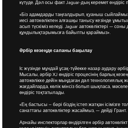
күтуде. Дәл осы факт Jaguar-дың керемет өндіріс п
«Біз адамдарды таңғалдырып, қуаныш сыйлаймыз»
иесі автокөлікпен алғашқы танысу кезінде ұмыты
асып түскіміз келеді. Jaguar автокөліктері — сон
құндылықтарымызға байыпты қараймыз».
Әрбір кезеңде сапаны бақылау
Іс жүзінде мұндай ұсақ-түйекке назар аудару әрбі
Мысалы, әрбір XJ өндіріс процесінің барлық кезе
автокөлікке дейін мыңдаған дәл технологиялық ж
жағдайларда, көлік мінсіз болып шықпаса, мәселе
өндіріс тоқтатылады.
«Ең бастысы – бәрі біздің істеп жатқан ісімізге 
санаттағы автокөліктер жасаймыз, — дейді Грант.
Арнайы инспекторлар өндірілген әрбір автокөлі