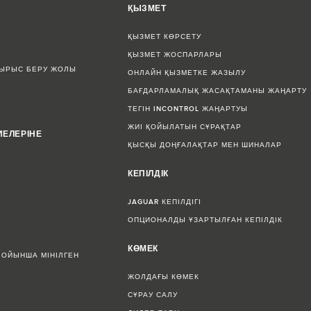
ҚЫЗМЕТ
ҚЫЗМЕТ КӨРСЕТУ
ҚЫЗМЕТ ЖОСПАРЛАРЫ
СЫРЫС БЕРУ ЖОЛЫ
ОНЛАЙН ҚЫЗМЕТКЕ ЖАЗЫЛУ
БАҒДАРЛАМАЛЫҚ ЖАСАҚТАМАНЫ ЖАҢАРТУ
ТЕГІН INCONTROL ЖАҢАРТУЫ
ЖИІ ҚОЙЫЛАТЫН СҰРАҚТАР
ИЕЛЕРІНЕ
ҚЫСҚЫ ДОҢҒАЛАҚТАР МЕН ШИНАЛАР
КЕПІЛДІК
JAGUAR КЕПІЛДІГІ
ОПЦИОНАЛДЫ ҰЗАРТЫЛҒАН КЕПІЛДІК
КӨМЕК
БОЙЫНША МІНІЛГЕН
ЖОЛДАҒЫ КӨМЕК
СҰРАУ САЛУ