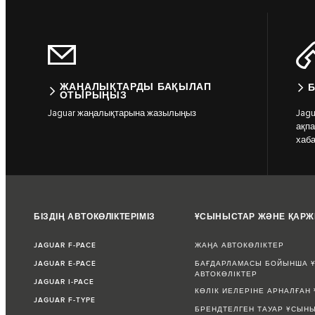
ЖАҢАЛЫҚТАРДЫ БАҚЫЛАП
Б
ОТЫРЫҢЫЗ
Jaguar жаңалықтарына жазылыңыз
Jag
ақпа
хаб
БІЗДІҢ АВТОКӨЛІКТЕРІМІЗ
ҰСЫНЫСТАР ЖӘНЕ ҚАР
JAGUAR F-PACE
ЖАҢА АВТОКӨЛІКТЕР
JAGUAR E-PACE
БАҒДАРЛАМАСЫ БОЙЫНША Ұ
АВТОКӨЛІКТЕР
JAGUAR I-PACE
КӨЛІК ИЕЛЕРІНЕ АРНАЛҒАН
JAGUAR F-TYPE
БРЕНДТЕЛГЕН ТАУАР ҰСЫН