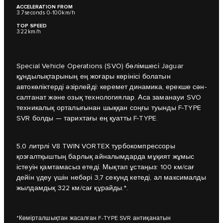
ACCELERATION FROM
3.7seconds 0-100km/h
TOP SPEED
322km/h
Special Vehicle Operations (SVO) бөлімшесі Jaguar
құндылықтарының ең жоғары көрінісі болатын
автокөліктерді әзірлейді: керемет динамика, ерекше сән-
салтанат және озық технологиялар. Аса заманауи SVO
техникалық орталығынан шыққан соңғы туынды F-TYPE
SVR болды — тарихтағы ең қуатты F-TYPE.
5,0 литрлі V8 TWIN VORTEX турбокомпрессоры
қозғалтқыштың барлық айналымдарда мұқият жұмыс
істеуін қамтамасыз етеді. Мықтап ұстаңыз: 100 км/сағ
дейін үдеу үшін небәрі 3,7 секунд кетеді, ал максималды
жылдамдық 322 км/сағ құрайды.*.
*Көмірталшықтан жасалған F-TYPE SVR антиқанатын