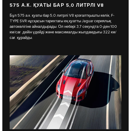
575 А.К. ҚУАТЫ БАР 5,0 ЛИТРЛІ V8
Бұл 575 а.к. қуаты бар 5,0 литрлі V8 қозғалтқышты көлік, F-
TYPE SVR нұсқасын тарихтағы ең қуатты Jaguar сериялық
автокөлігіне айналдырады. Ол небәрі 3,7 секундта 0-ден 100
км/сағ. дейін үдейді және максималды жылдамдығы 322 км/
сағ. құрайды.