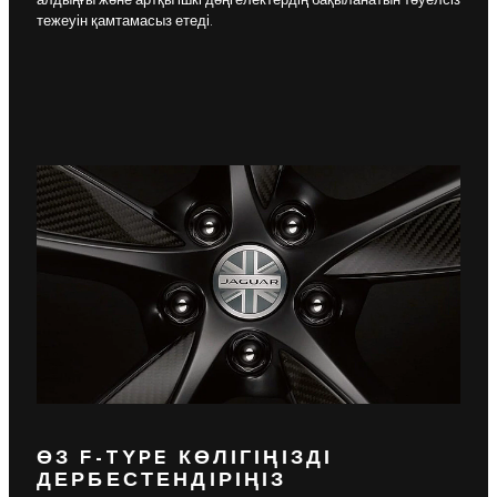
тежеуін қамтамасыз етеді.
ӨЗ F-TYPE КӨЛІГІҢІЗДІ
ДЕРБЕСТЕНДІРІҢІЗ