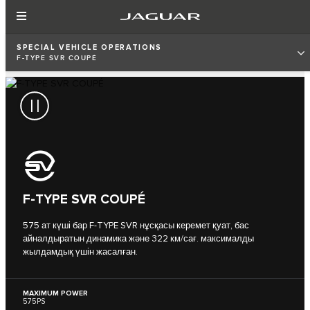
SPECIAL VEHICLE OPERATIONS
F-TYPE SVR COUPÉ
F-TYPE SVR COUPÉ
575 ат күші бар F-TYPE SVR нұсқасы керемет қуат, бас
айналдыратын динамика және 322 км/сағ. максималды
жылдамдық үшін жасалған.
MAXIMUM POWER
575PS