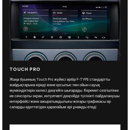
TOUCH PRO
Жаңа буынның Touch Pro жүйесі әрбір F-TYPE стандартты
жабдықтарына кіреді және қосылыс пен ойын-сауық
мүмкіндіктерін келесі деңгейге шығарады. Керемет сезгіштікке
ие сенсорлы экран, интуитивті деңгейде түсінікті пайдаланушы
интерфейсі және ажыратымдылығы жоғары графикасы әр
сапарды әдеттегіден қарапайым әрі ұнамды етеді.