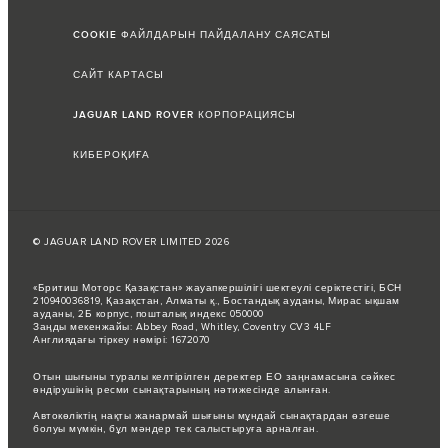
COOKIE ФАЙЛДАРЫН ПАЙДАЛАНУ САЯСАТЫ
САЙТ КАРТАСЫ
JAGUAR LAND ROVER КОРПОРАЦИЯСЫ
КИБЕРОҚИҒА
© JAGUAR LAND ROVER LIMITED 2026
«Бритиш Моторс Қазақстан» жауапкершілігі шектеулі серіктестігі, БСН
210940036819, Қазақстан, Алматы қ., Бостандық ауданы, Мирас ықшам
ауданы, 2Б корпус, пошталық индекс 050000
Заңды мекенжайы: Abbey Road, Whitley, Coventry CV3 4LF
Англиядағы тіркеу нөмірі: 1672070
Отын шығыны туралы келтірілген деректер ЕО заңнамасына сәйкес
өндірушінің ресми сынақтарының нәтижесінде алынған.
Автокөліктің нақты жанармай шығыны мұндай сынақтардан өзгеше
болуы мүмкін, бұл мәндер тек салыстыруға арналған.