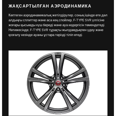
ЖАҚСАРТЫЛҒАН АЭРОДИНАМИКА
Көптеген аэродинамикалық жетілдірулер, соның ішінде өте дәл
алдыңғы сплиттер және аса кең спойлер, F-TYPE SVR үлгісіне
жоғары қысымды күш береді және ауа кедергісін төмендетеді.
Нәтижесінде, F-TYPE SVR тұрақты жылдамдықпен үдеу және
қозғалу кезінде ауаны ұстара тәрізді тіліп өтеді.