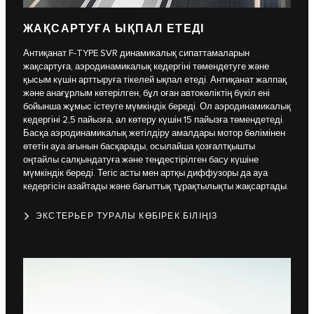
ЖАҚСАРТУҒА ЫҚПАЛ ЕТЕДІ
Антиқанат F-TYPE SVR динамикалық сипаттамаларын
жақсартуға, аэродинамикалық кедергіні төмендетуге және
қысым күшін арттыруға тікелей ықпал етеді. Антиқанат жалпақ
және анағұрлым көтерілген, бұл оған автокөліктің бүкіл ені
бойынша жұмыс істеуге мүмкіндік береді. Ол аэродинамикалық
кедергіні 2,5 пайызға, ал көтеру күшін 15 пайызға төмендетеді.
Басқа аэродинамикалық жетілдіру амалдары мотор бөлімінен
өтетін ауа ағынын басқарады, осылайша қозғалтқышты
оңтайлы салқындатуға және теңдестірілген басу күшіне
мүмкіндік береді. Тегіс асты мен артқы диффузоры да ауа
кедергісін азайтады және бағыттық тұрақтылықты жақсартады.
ЭКСТЕРЬЕР ТУРАЛЫ КӨБІРЕК БІЛІҢІЗ