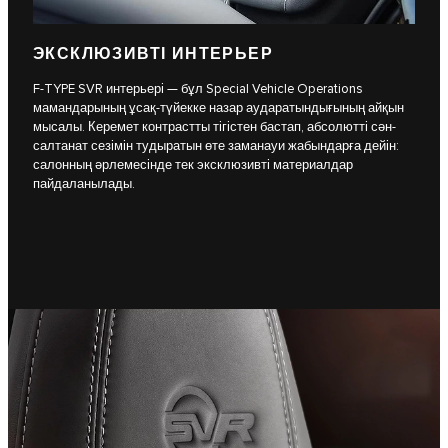
ЭКСКЛЮЗИВТІ ИНТЕРЬЕР
F-TYPE SVR интерьері — бұл Special Vehicle Operations
мамандарының ұсақ-түйекке назар аударатындығының айқын
мысалы. Керемет контрастты тігістен бастап, абсолютті сән-
салтанат сезімін тудыратын өте заманауи жабындарға дейін:
салонның әрлемесінде тек эксклюзивті материалдар
пайдаланылады.