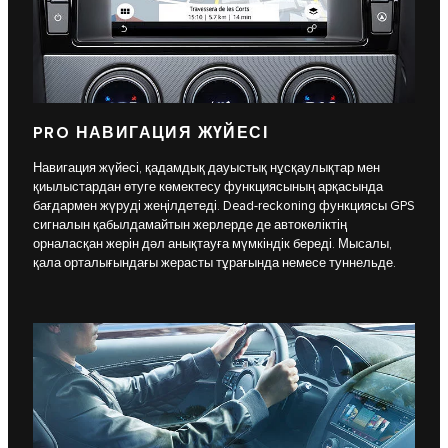
PRO НАВИГАЦИЯ ЖҮЙЕСІ
Навигация жүйесі, қадамдық дауыстық нұсқаулықтар мен
қиылыстардан өтуге көмектесу функциясының арқасында
бағдармен жүруді жеңілдетеді. Dead-reckoning функциясы GPS
сигналын қабылдамайтын жерлерде де автокөліктің
орналасқан жерін дәл анықтауға мүмкіндік береді. Мысалы,
қала орталығындағы жерасты тұрағында немесе туннельде.