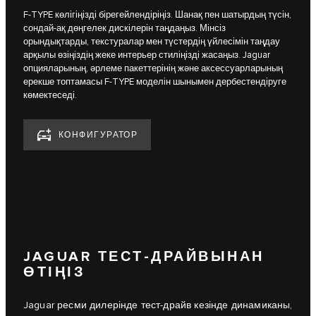
F-TYPE көлігіңізді бірегейлендіріңіз. Шанақ пен шатырдың түсін,
сондай-ақ дөңгелек дискілерін таңдаңыз. Мінсіз
орындықтарды, текстуралар мен түстердің үйлесімін таңдау
арқылы өзіңіздің жеке интерьер стиліңізді жасаңыз. Jaguar
опцияларының, әрлеме пакеттерінің және аксессуарларының
ерекше топтамасы F-TYPE моделін шынымен дербестендіруге
көмектеседі.
КОНФИГУРАТОР
JAGUAR ТЕСТ-ДРАЙВЫНАН
ӨТІҢІЗ
Jaguar ресми дилерінде тест-драйв кезінде динамиканы,