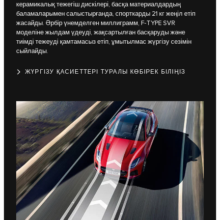
керамикалық тежегіш дискілері, басқа материалдардың
баламаларымен салыстырғанда, спорткарды 21 кг жеңіл етіп
жасайды. Әрбір үнемделген миллиграмм, F-TYPE SVR
моделіне жылдам үдеуді, жақсартылған басқаруды және
тиімді тежеуді қамтамасыз етіп, ұмытылмас жүргізу сезімін
сыйлайды.
ЖҮРГІЗУ ҚАСИЕТТЕРІ ТУРАЛЫ КӨБІРЕК БІЛІҢІЗ