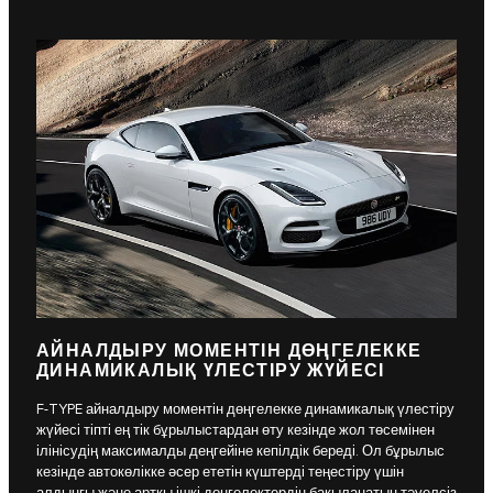
АЙНАЛДЫРУ МОМЕНТІН ДӨҢГЕЛЕККЕ
ДИНАМИКАЛЫҚ ҮЛЕСТІРУ ЖҮЙЕСІ
F-TYPE айналдыру моментін дөңгелекке динамикалық үлестіру
жүйесі тіпті ең тік бұрылыстардан өту кезінде жол төсемінен
ілінісудің максималды деңгейіне кепілдік береді. Ол бұрылыс
кезінде автокөлікке әсер ететін күштерді теңестіру үшін
алдыңғы және артқы ішкі дөңгелектердің бақыланатын тәуелсіз