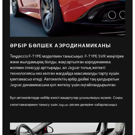
ӘРБІР БӨЛШЕК АЭРОДИНАМИКАНЫ
Теңдессіз F-TYPE моделімен танысыңыз. F-TYPE SVR жеңілірек
және жылдамырақ болды, жақсартылған аэродинамика
жолмен ілінісуді арттырады, ал Jaguar толық жетекті
технологиясы кез келген жағдайда максималды тарту күшін
қамтамасыз етеді. Автокөліктің әрбір дюймі таң қалдыратын
Jaguar динамикасына қол жеткізу үшін оңтайландырылған.
Бұл автокөліктерде кейбір өзекті жаңартулар ұсынылмауы мүмкін. Соңғы
сипаттамалармен танысу үшін Jaguar ресми дилеріне хабарласыңыз.