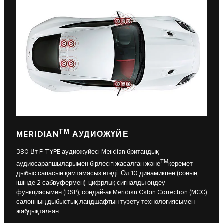
ТМ
MERIDIAN
АУДИОЖҮЙЕ
380 Вт F-TYPE аудиожүйесі Meridian британдық
ТМ
аудиосарапшыларымен бірлесіп жасалған және
керемет
дыбыс сапасын қамтамасыз етеді. Ол 10 динамикпен (соның
ішінде 2 сабвуфермен), цифрлық сигналды өңдеу
функциясымен (DSP), сондай-ақ Meridian Cabin Correction (MCC)
салонның дыбыстық ландшафтын түзету технологиясымен
жабдықталған.