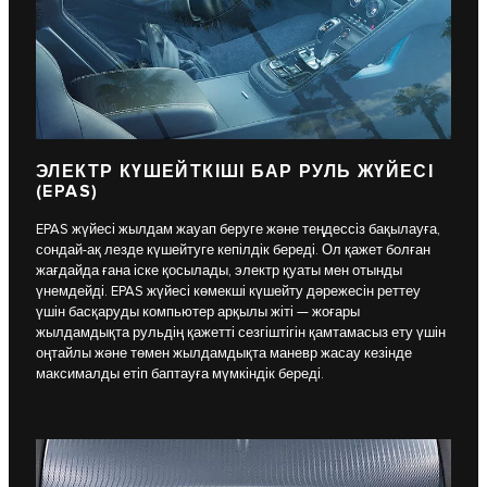
ЭЛЕКТР КҮШЕЙТКІШІ БАР РУЛЬ ЖҮЙЕСІ
(EPAS)
EPAS жүйесі жылдам жауап беруге және теңдессіз бақылауға,
сондай-ақ лезде күшейтуге кепілдік береді. Ол қажет болған
жағдайда ғана іске қосылады, электр қуаты мен отынды
үнемдейді. EPAS жүйесі көмекші күшейту дәрежесін реттеу
үшін басқаруды компьютер арқылы жіті — жоғары
жылдамдықта рульдің қажетті сезгіштігін қамтамасыз ету үшін
оңтайлы және төмен жылдамдықта маневр жасау кезінде
максималды етіп баптауға мүмкіндік береді.