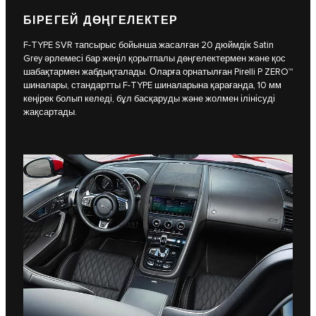
БІРЕГЕЙ ДӨҢГЕЛЕКТЕР
F-TYPE SVR тапсырыс бойынша жасалған 20 дюймдік Satin
Grey әрлемесі бар жеңіл қорытпалы дөңгелектермен және қос
шабақтармен жабдықталады. Оларға орнатылған Pirelli P ZERO™
шиналары, стандартты F-TYPE шиналарына қарағанда, 10 мм
кеңірек болып келеді, бұл басқаруды және жолмен ілінісуді
жақсартады.