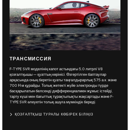
ТРАНСМИССИЯ
F-TYPE SVR моделінің капот астындағы 5,0 литрлі V8
қозғалтқышы — қуаттың көрінісі. Өзгертілген баптаулар
арқасында оның беретін қуаты таңғалдырарлық 575 а.к. және
700 Н·м құрайды. Толық жетекті жүйе электронды түрде
басқарылатын белсенді дифференциалмен жұмыс істейді,
тарту күші мен бағыттық тұрақтылықты жақсартады және F-
TYPE SVR әлеуетін толық ашуға мүмкіндік береді.
ҚОЗҒАЛТҚЫШ ТУРАЛЫ КӨБІРЕК БІЛІҢІЗ