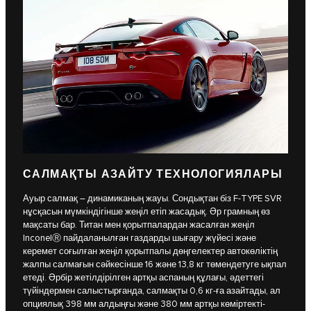
САЛМАҚТЫ АЗАЙТУ ТЕХНОЛОГИЯЛАРЫ
Ауыр салмақ – динамиканың жауы. Сондықтан біз F-TYPE SVR
нұсқасын мүмкіндігінше жеңіл етіп жасадық. Әр грамның өз
мақсаты бар. Титан мен қорытпалардан жасалған жеңіл
InconelⓇ пайдаланылған газдарды шығару жүйесі және
керемет соғылған жеңіл қорытпалы дөңгелектер автокөліктің
жалпы салмағын сәйкесінше 16 және 13,8 кг төмендетуге ықпал
етеді. Әрбір жетілдірілген артқы аспаның құлағы, әдеттегі
түйіндермен салыстырғанда, салмақты 0,6 кг-ға азайтады, ал
опциялық 398 мм алдыңғы және 380 мм артқы көміртекті-