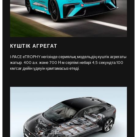
КҮШТІК АГРЕГАТ
I-PACE eTROPHY негізінде сериялық модельдің күштік агрегаты
жатыр. 400 а.к. және 700 Н·м серпімі небәрі 4,5 секундта 100
км/сағ дейін үдеуін қамтамасыз етеді.