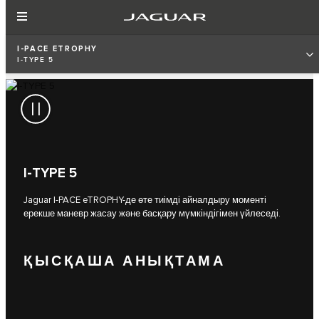
I-PACE ETROPHY
I-TYPE 5
I-TYPE 5
Jaguar I-PACE eTROPHY-де өте тиімді айналдыру моменті
ерекше маневр жасау және басқару мүмкіндігімен үйлеседі.
ҚЫСҚАША АНЫҚТАМА