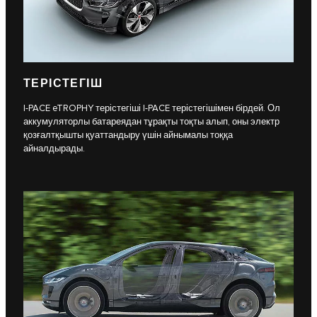
ТЕРІСТЕГІШ
I-PACE eTROPHY терістегіші I-PACE терістегішімен бірдей. Ол
аккумуляторлы батареядан тұрақты тоқты алып, оны электр
қозғалтқышты қуаттандыру үшін айнымалы тоққа
айналдырады.