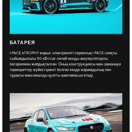
БАТАРЕЯ
I-PACE eTROPHY жарыс электркөлігі сериялық l-PACE сияқты
сыйымдылығы 90 кВт/сағ литий-ионды аккумуляторлы
батареямен жабдықталған. Оның конструкциясы мен заманауи
термореттеу жүйесі қажет болған кезде жарамдылық пен
тұрақты максималды қуатты қамтамасыз етеді.