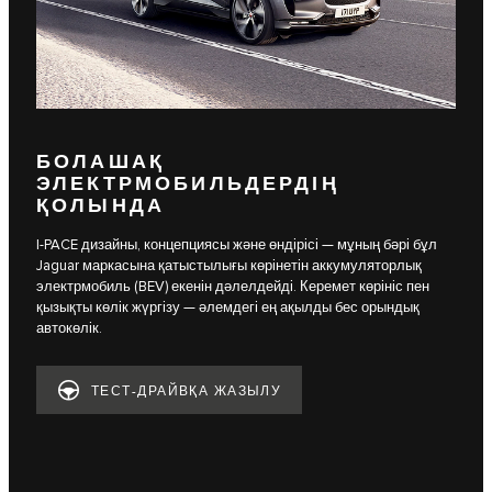
БОЛАШАҚ
ЭЛЕКТРМОБИЛЬДЕРДІҢ
ҚОЛЫНДА
I-PACE дизайны, концепциясы және өндірісі — мұның бәрі бұл
Jaguar маркасына қатыстылығы көрінетін аккумуляторлық
электрмобиль (BEV) екенін дәлелдейді. Керемет көрініс пен
қызықты көлік жүргізу — әлемдегі ең ақылды бес орындық
автокөлік.
ТЕСТ-ДРАЙВҚА ЖАЗЫЛУ