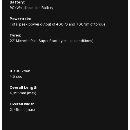
Battery:
90kWh Lithium Ion Battery
Powertrain:
Total peak power output of 400PS and 700Nm of torque
Tyres:
22' Michelin Pilot Super Sport tyres (all conditions)
0-100 km/h:
4.5 sec
Overall Length:
4,855mm (max)
Overall width:
2,145mm (max)