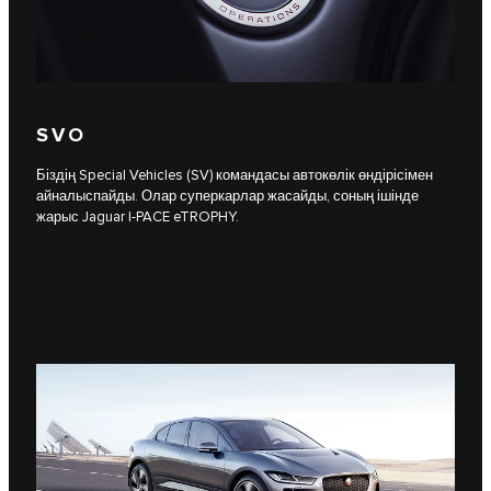
SVO
Біздің Special Vehicles (SV) командасы автокөлік өндірісімен
айналыспайды. Олар суперкарлар жасайды, соның ішінде
жарыс Jaguar I-PACE eTROPHY.