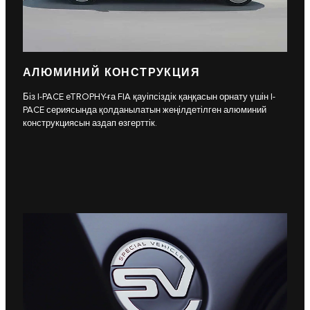
АЛЮМИНИЙ КОНСТРУКЦИЯ
Біз I-PACE eTROPHY-ға FIA қауіпсіздік қаңқасын орнату үшін I-
PACE сериясында қолданылатын жеңілдетілген алюминий
конструкциясын аздап өзгерттік.