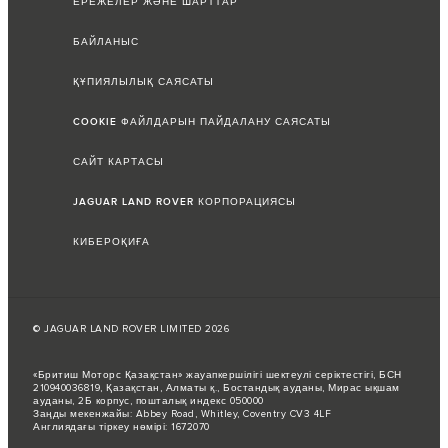
ЕРЕЖЕЛЕР ЖӘНЕ ШАРТТАР
БАЙЛАНЫС
ҚҰПИЯЛЫЛЫҚ САЯСАТЫ
COOKIE ФАЙЛДАРЫН ПАЙДАЛАНУ САЯСАТЫ
САЙТ КАРТАСЫ
JAGUAR LAND ROVER КОРПОРАЦИЯСЫ
КИБЕРОҚИҒА
© JAGUAR LAND ROVER LIMITED 2026
«Бритиш Моторс Қазақстан» жауапкершілігі шектеулі серіктестігі, БСН
210940036819, Қазақстан, Алматы қ., Бостандық ауданы, Мирас ықшам
ауданы, 2Б корпус, пошталық индекс 050000
Заңды мекенжайы: Abbey Road, Whitley, Coventry CV3 4LF
Англиядағы тіркеу нөмірі: 1672070