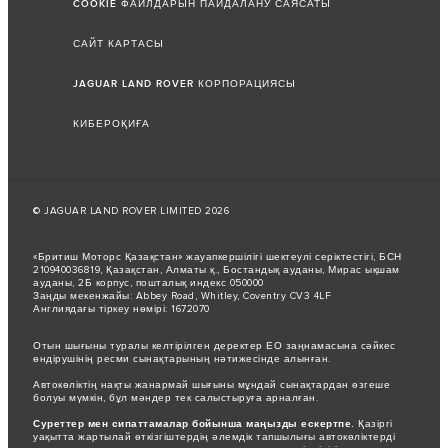
COOKIE ФАЙЛДАРЫН ПАЙДАЛАНУ САЯСАТЫ
САЙТ КАРТАСЫ
JAGUAR LAND ROVER КОРПОРАЦИЯСЫ
КИБЕРОҚИҒА
© JAGUAR LAND ROVER LIMITED 2026
«Бритиш Моторс Қазақстан» жауапкершілігі шектеулі серіктестігі, БСН
210940036819, Қазақстан, Алматы қ., Бостандық ауданы, Мирас ықшам
ауданы, 2Б корпус, пошталық индекс 050000
Заңды мекенжайы: Abbey Road, Whitley, Coventry CV3 4LF
Англиядағы тіркеу нөмірі: 1672070
Отын шығыны туралы келтірілген деректер ЕО заңнамасына сәйкес
өндірушінің ресми сынақтарының нәтижесінде алынған.
Автокөліктің нақты жанармай шығыны мұндай сынақтардан өзгеше
болуы мүмкін, бұл мәндер тек салыстыруға арналған.
Суреттер мен сипаттамалар бойынша маңызды ескертпе.
Қазіргі
уақытта жартылай өткізгіштердің әлемдік тапшылығы автокөліктерді