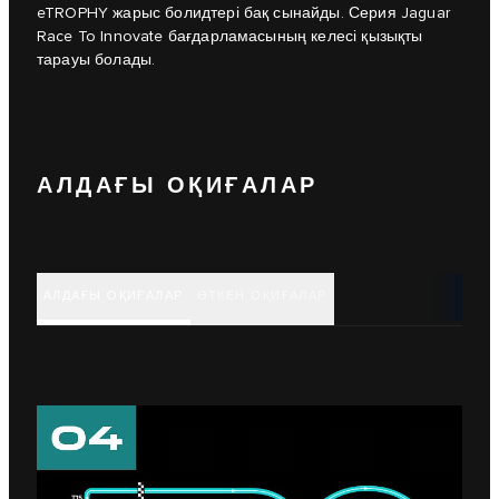
eTROPHY жарыс болидтері бақ сынайды. Серия Jaguar
Race To Innovate бағдарламасының келесі қызықты
тарауы болады.
АЛДАҒЫ ОҚИҒАЛАР
АЛДАҒЫ ОҚИҒАЛАР
ӨТКЕН ОҚИҒАЛАР