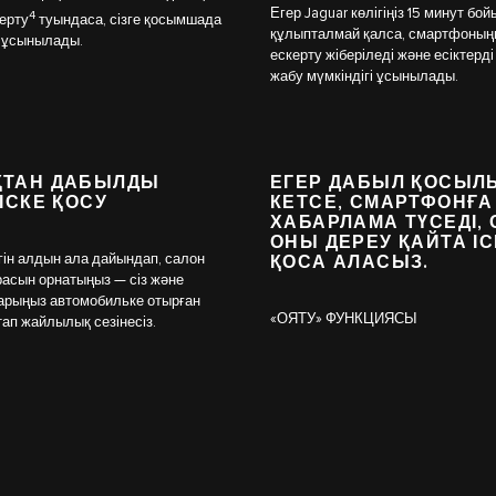
Егер Jaguar көлігіңіз 15 минут бой
4
ерту
туындаса, сізге қосымшада
құлыпталмай қалса, смартфоның
 ұсынылады.
ескерту жіберіледі және есіктерд
жабу мүмкіндігі ұсынылады.
ТАН ДАБЫЛДЫ
ЕГЕР ДАБЫЛ ҚОСЫЛ
ІСКЕ ҚОСУ
КЕТСЕ, СМАРТФОНҒА
ХАБАРЛАМА ТҮСЕДІ, 
ОНЫ ДЕРЕУ ҚАЙТА ІС
ігін алдын ала дайындап, салон
ҚОСА АЛАСЫЗ.
асын орнатыңыз — сіз және
рыңыз автомобильке отырған
«ОЯТУ» ФУНКЦИЯСЫ
тап жайлылық сезінесіз.