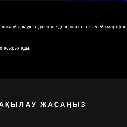
дің жағдайы, қауіпсіздігі және денсаулығын тікелей смартфо
ге асырылады.
БАҚЫЛАУ ЖАСАҢЫЗ