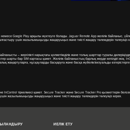
 немесе Google Play арқылы жүктеуге болады. Jaguar Remote App желілік байланыс, үйл
 жалғастыру үшін жазылымыңызды жаңаруыңыз және тиісті жаңару төлемдерін төлеуіңіз 
 байланысты – жергілікті нарықтағы қолжетімділік және толық шарттар туралы дилеріңізд
ер шарты бар SIM картасы қажет. Желілік байланыстың барлық жерде кепілдігі жоқ. In
алық жаңартуларға, нұсқауларды басқаруға және басқа жүйелік/визуальды өзгерістер
 InControl тіркелмесі қажет. Secure Tracker және Secure Tracker Pro қызметтерін белсен
 үшін жазылымыңызды жаңаруыңыз және тиісті жаңару төлемдерін төлеуіңіз керек.
ЖЫЛАНДЫРУ
ИЕЛІК ЕТУ