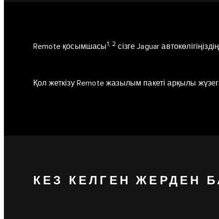
1, 2
Remote қосымшасы
сізге Jaguar автокөлігіңіз
Қол жеткізу Remote жазылым пакеті арқылы жүзе
КЕЗ КЕЛГЕН ЖЕРДЕН 