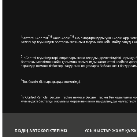
1
TM
TM
Көптеген Android
және Apple
iOS смартфондары үшін Apple App Store
Белгілі бір мүмкіндікті бастапқы жазылым мерзімінен кейін пайдалануды
2
InControl мүмкіндіктері, опциялары және олардың қолжетімділігі нарыққа
бастапқы мерзімнен кейін қосымша жазылымды қажет ететін сәйкес дерект
экрандар немесе тізбектер, таңдалған опцияларға байланысты бағдарлам
3
Тек белгілі бір нарықтарда қолжетімді.
4
InControl Remote, Secure Tracker немесе Secure Tracker Pro жазылымы және
мүмкіндікті бастапқы жазылым мерзімінен кейін пайдалануды жалғастыру
БІЗДІҢ АВТОКӨЛІКТЕРІМІЗ
ҰСЫНЫСТАР ЖӘНЕ ҚАР