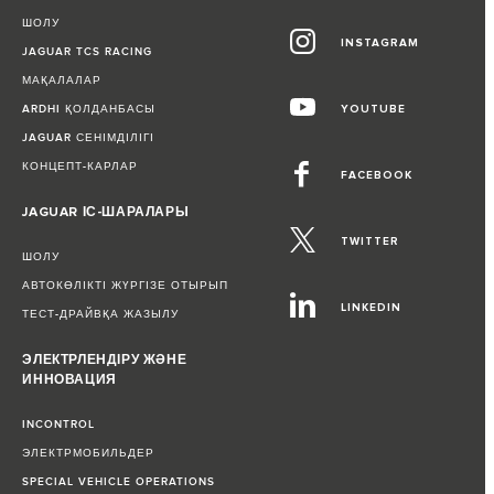
ШОЛУ
INSTAGRAM
JAGUAR TCS RACING
МАҚАЛАЛАР
ARDHI ҚОЛДАНБАСЫ
YOUTUBE
JAGUAR СЕНІМДІЛІГІ
КОНЦЕПТ-КАРЛАР
FACEBOOK
JAGUAR ІС-ШАРАЛАРЫ
TWITTER
ШОЛУ
АВТОКӨЛІКТІ ЖҮРГІЗЕ ОТЫРЫП
LINKEDIN
ТЕСТ-ДРАЙВҚА ЖАЗЫЛУ
ЭЛЕКТРЛЕНДІРУ ЖӘНЕ
ИННОВАЦИЯ
INCONTROL
ЭЛЕКТРМОБИЛЬДЕР
SPECIAL VEHICLE OPERATIONS