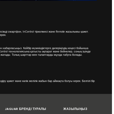
есімді смартфон, InControl тіркелмесі және Remote жазылымы қажет.
керек.
ен хабарласыңыз. Кейбір мүмкіндіктерге дилеріңіздің кеңесі бойынша
Control технологиясына қатысты ақпарат және бейнелер, соның ішінде
ге жатады. Толық шарттар мен талаптарды
мұнда
табуға болады.
діру қажет және көлік желілік жабын бар аймақта болуы керек. Белгілі бір
JAGUAR БРЕНДІ ТУРАЛЫ
ЖАЗЫЛЫҢЫЗ