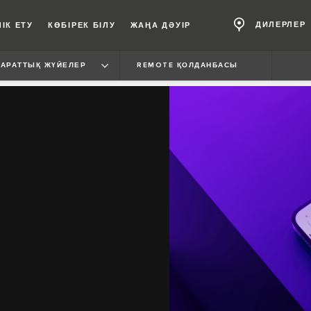
ДИЛЕРЛЕР
ІК ЕТУ
КӨБІРЕК БІЛУ
ЖАҢА ДӘУІР
ПАРАТТЫҚ ЖҮЙЕЛЕР
REMOTE ҚОЛДАНБАСЫ