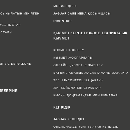
МОБИЛЬДІЛІК
СЫНЫЛАТЫН МІНІЛГЕН
JAGUAR CARE MENA ҚОСЫМШАСЫ
INCONTROL
 ҰСЫНЫСТАР
ЫСТАРЫ
ҚЫЗМЕТ КӨРСЕТУ ЖӘНЕ ТЕХНИКАЛЫҚ
ҚЫЗМЕТ
ҚЫЗМЕТ КӨРСЕТУ
ҚЫЗМЕТ ЖОСПАРЛАРЫ
СЫРЫС БЕРУ ЖОЛЫ
ОНЛАЙН ҚЫЗМЕТКЕ ЖАЗЫЛУ
БАҒДАРЛАМАЛЫҚ ЖАСАҚТАМАНЫ ЖАҢАРТУ
ТЕГІН INCONTROL ЖАҢАРТУЫ
ЖИІ ҚОЙЫЛАТЫН СҰРАҚТАР
ИЕЛЕРІНЕ
ҚЫСҚЫ ДОҢҒАЛАҚТАР МЕН ШИНАЛАР
КЕПІЛДІК
JAGUAR КЕПІЛДІГІ
ОПЦИОНАЛДЫ ҰЗАРТЫЛҒАН КЕПІЛДІК