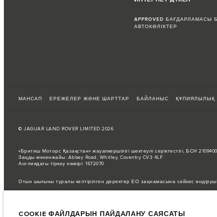
APPROVED БАҒДАРЛАМАСЫ 
АВТОКӨЛІКТЕР
МАНСАП
ЕРЕЖЕЛЕР ЖӘНЕ ШАРТТАР
БАЙЛАНЫС
ҚҰПИЯЛЫЛЫҚ
© JAGUAR LAND ROVER LIMITED 2026
«Бритиш Моторс Қазақстан» жауапкершілігі шектеулі серіктестігі, БСН 21094
Заңды мекенжайы: Abbey Road, Whitley, Coventry CV3 4LF
Англиядағы тіркеу нөмірі: 1672070
Отын шығыны туралы келтірілген деректер ЕО заңнамасына сәйкес өндіруш
Автокөліктің нақты жанармай шығыны мұндай сынақтардан өзгеше болуы мүм
Суреттер мен сипаттамалар бойынша маңызды ескертпе.
Қазіргі уақытта
COOKIE ФАЙЛДАРЫН ПАЙДАЛАНУ САЯСАТЫ
Бұл өте динамикалық жағдай, осыған байланысты қазіргі уақытта веб-сайтт