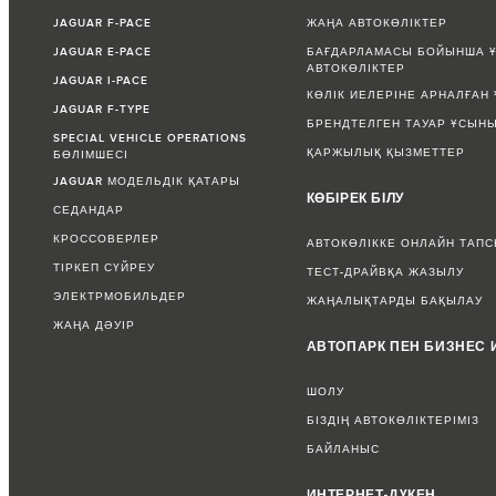
JAGUAR F-PACE
ЖАҢА АВТОКӨЛІКТЕР
JAGUAR E-PACE
БАҒДАРЛАМАСЫ БОЙЫНША Ұ
АВТОКӨЛІКТЕР
JAGUAR I-PACE
КӨЛІК ИЕЛЕРІНЕ АРНАЛҒАН
JAGUAR F-TYPE
БРЕНДТЕЛГЕН ТАУАР ҰСЫН
SPECIAL VEHICLE OPERATIONS
ҚАРЖЫЛЫҚ ҚЫЗМЕТТЕР
БӨЛІМШЕСІ
JAGUAR МОДЕЛЬДІК ҚАТАРЫ
КӨБІРЕК БІЛУ
СЕДАНДАР
КРОССОВЕРЛЕР
АВТОКӨЛІККЕ ОНЛАЙН ТАП
ТІРКЕП СҮЙРЕУ
ТЕСТ-ДРАЙВҚА ЖАЗЫЛУ
ЭЛЕКТРМОБИЛЬДЕР
ЖАҢАЛЫҚТАРДЫ БАҚЫЛАУ
ЖАҢА ДӘУІР
АВТОПАРК ПЕН БИЗНЕС 
ШОЛУ
БІЗДІҢ АВТОКӨЛІКТЕРІМІЗ
БАЙЛАНЫС
ИНТЕРНЕТ-ДҮКЕН