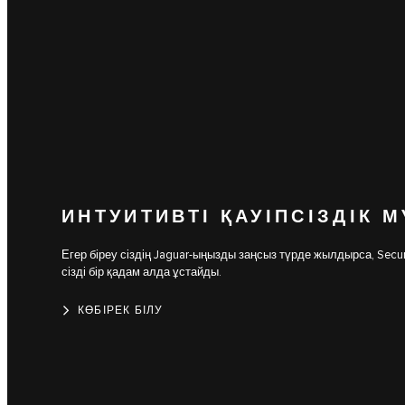
ИНТУИТИВТІ ҚАУІПСІЗДІК М
Егер біреу сіздің Jaguar-ыңызды заңсыз түрде жылдырса, Secur
сізді бір қадам алда ұстайды.
КӨБІРЕК БІЛУ