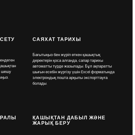
РСЕТУ
САЯХАТ ТАРИХЫ
Бағытыңыз бен жүріп өткен қашықтық
мендеген
деректерін қоса алғанда, сапар тарихы
қашықтан
автоматты түрде жазылады. Бұл ақпаратты
і шешу
шығын есебін жүргізу үшін Excel форматында
ыңыз.
электрондық пошта арқылы экспорттауға
болады.
УРАЛЫ
ҚАШЫҚТАН ДАБЫЛ ЖӘНЕ
ЖАРЫҚ БЕРУ