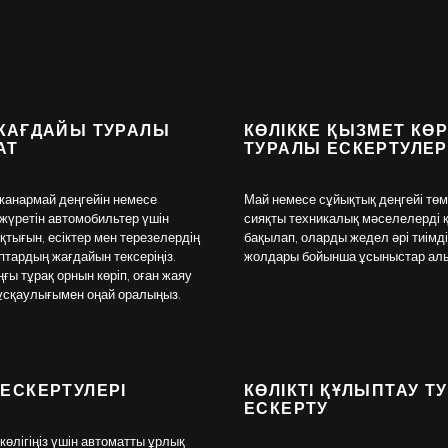
 ЖАҒДАЙЫ ТУРАЛЫ
КӨЛІККЕ ҚЫЗМЕТ КӨ
АТ
ТУРАЛЫ ЕСКЕРТУЛЕР
жанармай деңгейін немесе
Май немесе сұйықтық деңгейі тө
жүретін автомобильтер үшін
сияқты техникалық мәселелерді 
қтығын, есіктер мен терезелердің
бақылап, оларды жедел әрі тиімд
ыптардың жағдайын тексеріңіз.
жолдары бойынша ұсыныстар ал
ңғы тұрақ орнын көріп, оған жаяу
ұсқаулығымен оңай оралыңыз.
 ЕСКЕРТУЛЕРІ
КӨЛІКТІ ҚҰЛЫПТАУ Т
ЕСКЕРТУ
 көлігіңіз үшін автоматты ұрлық