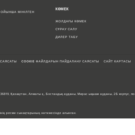
КӨМЕК
БОЙЫНША МІНІЛГЕН
ЖОЛДАҒЫ КӨМЕК
СҰРАУ САЛУ
ДИЛЕР ТАБУ
 САЯСАТЫ
COOKIE ФАЙЛДАРЫН ПАЙДАЛАНУ САЯСАТЫ
САЙТ КАРТАСЫ
0036819, Қазақстан, Алматы қ., Бостандық ауданы, Мирас ықшам ауданы, 2Б корпус, п
інің ресми сынақтарының нәтижесінде алынған.
кін, бұл мәндер тек салыстыруға арналған.
 жартылай өткізгіштердің әлемдік тапшылығы автокөліктерді құрастыру сипаттамала
а қолданылған суреттер мүмкіндіктердің, опциялардың, әрлеудің және түс схемала