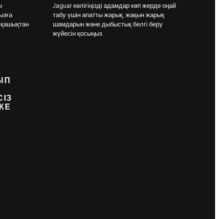
ы
Jaguar көлігіңізді адамдар көп жерде оңай
ызға
табу үшін апатты жарық, жақын жарық
і қашықтан
шамдарын және дыбыстық белгі беру
жүйесін қосыңыз.
ЫП
СІЗ
КЕ