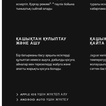
3, 4
ескертіп, Қорғау режимі
тәулік бойына
туралы еск
тыныштық сыйлай алады.
хабарлама
ҚАШЫҚТАН ҚҰЛЫПТАУ
ҚАШЫҚ
ЖӘНЕ АШУ
ҚАЙТА 
Бір батырманы басу арқылы есіктерді
Jaguar көл
құлыптап немесе ашуға, дабылды қосуға,
температур
айналар мен терезелерді жабуға және
жолаушыла
апатты жарықты қосуға болады.
сәттен бас
APPLE IOS ҮШІН ЖҮКТЕП АЛУ
ANDROID AUTO ҮШІН ЖҮКТЕУ