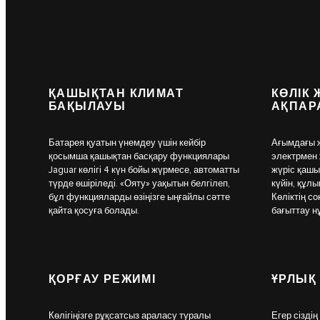
ҚАШЫҚТАН КЛИМАТ
КӨЛІК
БАҚЫЛАУЫ
АҚПАР
Батарея қуатын үнемдеу үшін кейбір
Ағымдағы 
қосымша қашықтан басқару функциялары
электрмен 
Jaguar көлігі 4 күн бойы жүрмесе, автоматты
жүріс қашы
түрде өшіріледі. «Ояту» уақытын белгілеп,
күйін, құл
бұл функцияларды өзіңізге ыңғайлы сәтте
Көліктің со
қайта қосуға болады.
бағыттау н
ҚОРҒАУ РЕЖИМІ
ҰРЛЫҚ
Көлігіңізге рұқсатсыз араласу туралы
Егер сіздің