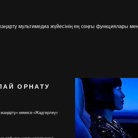
жаңарту мультимедиа жүйесінің ең соңғы функциялары мен қ
ЛАЙ ОРНАТУ
р жаңарту» немесе «Жадгерлеу»