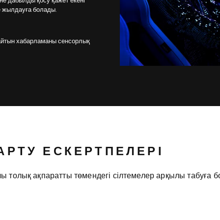
әне дабылды қосу қажет екені
ге жылдауға болады.
лайтын хабарламаны сенсорлық
РТУ ЕСКЕРТПЕЛЕРІ
 толық ақпаратты төмендегі сілтемелер арқылы табуға б