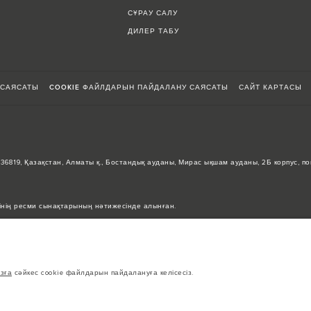
СҰРАУ САЛУ
ДИЛЕР ТАБУ
 САЯСАТЫ
COOKIE ФАЙЛДАРЫН ПАЙДАЛАНУ САЯСАТЫ
САЙТ КАРТАСЫ
0036819, Қазақстан, Алматы қ., Бостандық ауданы, Мирас ықшам ауданы, 2Б корпус, п
інің ресми сынақтарының нәтижесінде алынған.
кін, бұл мәндер тек салыстыруға арналған.
 жартылай өткізгіштердің әлемдік тапшылығы автокөліктерді құрастыру сипаттамала
а қолданылған суреттер мүмкіндіктердің, опциялардың, әрлеудің және түс схемала
сіңіз.
зға
сәйкес cookie файлдарын пайдалануға келісесіз.
тер еуропалық автокөлік жинақтамалары үшін көрсетілген. Олар нарыққа байланысты 
ен. Аймағыңыздағы тауарлардың бар-жоғы және олардың бағалары туралы білу үшін