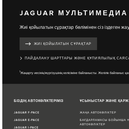
JAGUAR МУЛЬТИМЕДИА
Жиі қойылатын сұрақтар бөлімінен сіз іздеген жа
ЖИІ ҚОЙЫЛАТЫН СҰРАҚТАР
ПАЙДАЛАНУ ШАРТТАРЫ ЖӘНЕ ҚҰПИЯЛЫЛЫҚ САЯС
1
Жаңарту иесінің/жүргізушінің келісіміне байланысты. Желілік байланыс қа
БІЗДІҢ АВТОКӨЛІКТЕРІМІЗ
ҰСЫНЫСТАР ЖӘНЕ ҚАР
JAGUAR F-PACE
ЖАҢА АВТОКӨЛІКТЕР
JAGUAR E-PACE
БАҒДАРЛАМАСЫ БОЙЫНША Ұ
АВТОКӨЛІКТЕР
JAGUAR I-PACE