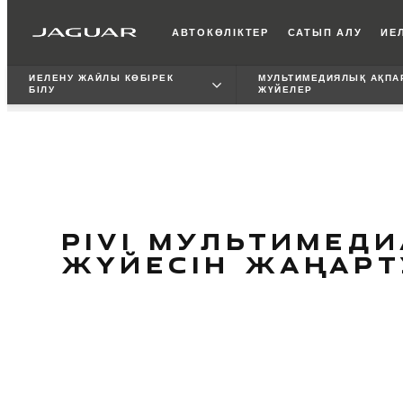
АВТОКӨЛІКТЕР
САТЫП АЛУ
ИЕЛ
ИЕЛЕНУ ЖАЙЛЫ КӨБІРЕК
МУЛЬТИМЕДИЯЛЫҚ АҚПА
БІЛУ
ЖҮЙЕЛЕР
PIVI МУЛЬТИМЕДИ
ЖҮЙЕСІН ЖАҢАРТ