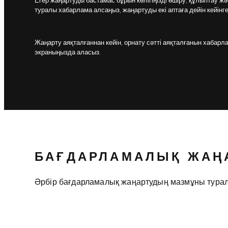
Егер жаңартуды бастамас бұрын көлігіңізді өшіру, құлыптау ж
туралы хабарлама алсаңыз, жаңартуды екі аптаға дейін кейін
Жаңарту аяқталғаннан кейін, орнату сәтті аяқталғанын хабар
экраныңызда аласыз.
БАҒДАРЛАМАЛЫҚ ЖАҢА
Әрбір бағдарламалық жаңартудың мазмұны туралы