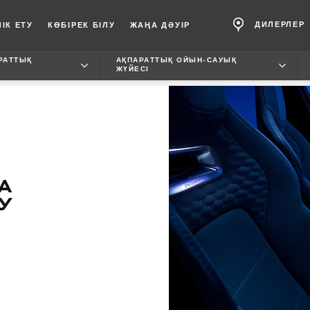
ДИЛЕРЛЕР
ІК ЕТУ
КӨБІРЕК БІЛУ
ЖАҢА ДӘУІР
РАТТЫҚ
АҚПАРАТТЫҚ ОЙЫН-САУЫҚ
ЖҮЙЕСІ
А
У