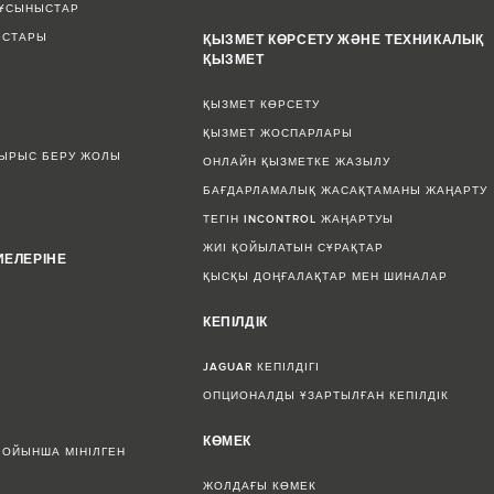
 ҰСЫНЫСТАР
ЫСТАРЫ
ҚЫЗМЕТ КӨРСЕТУ ЖӘНЕ ТЕХНИКАЛЫҚ
ҚЫЗМЕТ
ҚЫЗМЕТ КӨРСЕТУ
ҚЫЗМЕТ ЖОСПАРЛАРЫ
СЫРЫС БЕРУ ЖОЛЫ
ОНЛАЙН ҚЫЗМЕТКЕ ЖАЗЫЛУ
БАҒДАРЛАМАЛЫҚ ЖАСАҚТАМАНЫ ЖАҢАРТУ
ТЕГІН INCONTROL ЖАҢАРТУЫ
ЖИІ ҚОЙЫЛАТЫН СҰРАҚТАР
ИЕЛЕРІНЕ
ҚЫСҚЫ ДОҢҒАЛАҚТАР МЕН ШИНАЛАР
КЕПІЛДІК
JAGUAR КЕПІЛДІГІ
ОПЦИОНАЛДЫ ҰЗАРТЫЛҒАН КЕПІЛДІК
КӨМЕК
БОЙЫНША МІНІЛГЕН
ЖОЛДАҒЫ КӨМЕК