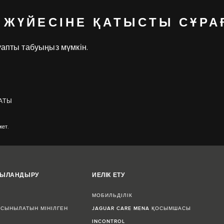
 ЖҮЙЕСІНЕ ҚАТЫСТЫ СҰРА
уапты табуыңыз мүмкін.
АТЫ
жет.
ЖЫЛАНДЫРУ
ИЕЛІК ЕТУ
МОБИЛЬДІЛІК
СЫНЫЛАТЫН МІНІЛГЕН
JAGUAR CARE MENA ҚОСЫМШАСЫ
INCONTROL