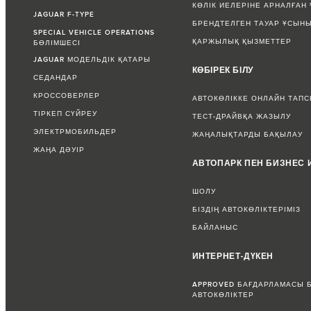
КӨЛІК ИЕЛЕРІНЕ АРНАЛҒАН
JAGUAR F-TYPE
БРЕНДТЕЛГЕН ТАУАР ҰСЫН
SPECIAL VEHICLE OPERATIONS
ҚАРЖЫЛЫҚ ҚЫЗМЕТТЕР
БӨЛІМШЕСІ
JAGUAR МОДЕЛЬДІК ҚАТАРЫ
КӨБІРЕК БІЛУ
СЕДАНДАР
КРОССОВЕРЛЕР
АВТОКӨЛІККЕ ОНЛАЙН ТАП
ТІРКЕП СҮЙРЕУ
ТЕСТ-ДРАЙВҚА ЖАЗЫЛУ
ЭЛЕКТРМОБИЛЬДЕР
ЖАҢАЛЫҚТАРДЫ БАҚЫЛАУ
ЖАҢА ДӘУІР
АВТОПАРК ПЕН БИЗНЕС 
ШОЛУ
БІЗДІҢ АВТОКӨЛІКТЕРІМІЗ
БАЙЛАНЫС
ИНТЕРНЕТ-ДҮКЕН
APPROVED БАҒДАРЛАМАСЫ 
АВТОКӨЛІКТЕР