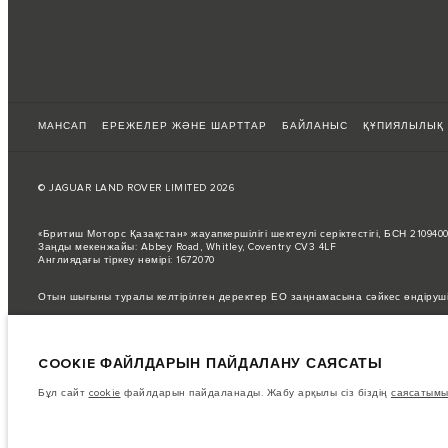
МАНСАП
ЕРЕЖЕЛЕР ЖӘНЕ ШАРТТАР
БАЙЛАНЫС
ҚҰПИЯЛЫЛЫҚ
© JAGUAR LAND ROVER LIMITED 2026
«Бритиш Моторс Қазақстан» жауапкершілігі шектеулі серіктестігі, БСН 21094
Заңды мекенжайы: Abbey Road, Whitley, Coventry CV3 4LF
Англиядағы тіркеу нөмірі: 1672070
Отын шығыны туралы келтірілген деректер ЕО заңнамасына сәйкес өндіруш
Автокөліктің нақты жанармай шығыны мұндай сынақтардан өзгеше болуы мүм
Суреттер мен сипаттамалар бойынша маңызды ескертпе.
Қазіргі уақытта
COOKIE ФАЙЛДАРЫН ПАЙДАЛАНУ САЯСАТЫ
Бұл өте динамикалық жағдай, осыған байланысты қазіргі уақытта веб-сайтт
жасау үшін кез келген ағымдағы шектеулерді растай алатын сатушымен кеңе
Бұл сайт
cookie
файлдарын пайдаланады. Жабу арқылы сіз біздің
саясатымы
Бұл веб-сайттағы ақпарат, техникалық сипаттамалар, қозғалтқыштар мен түс
нарықтар үшін қолжетімді болмауы мүмкін қосымша жабдықтармен көрсетілг
Көрсетілген бағаларға қосылған құн салығы (ҚҚС) кіреді.