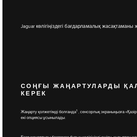
Jaguar көлігіңіздегі бағдарламалық жасақтаманы 
СОҢҒЫ ЖАҢАРТУЛАРДЫ ҚА
КЕРЕК
1
Жаңарту қолжетімді болғанда
, сенсорлық экраныңызға «Қазі
екі опциясы ұсынылады.