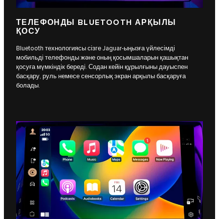
ТЕЛЕФОНДЫ BLUETOOTH АРҚЫЛЫ
ҚОСУ
Bluetooth технологиясы сізге Jaguar-ыңызға үйлесімді
мобильді телефонды және оның қосымшаларын қашықтан
қосуға мүмкіндік береді. Содан кейін құрылғыны дауыспен
басқару, руль немесе сенсорлық экран арқылы басқаруға
болады.