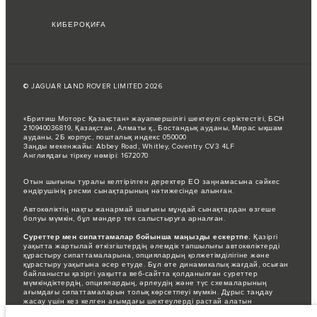
КИБЕРОҚИҒА
© JAGUAR LAND ROVER LIMITED 2026
«Бритиш Моторс Қазақстан» жауапкершілігі шектеулі серіктестігі, БСН
210940036819, Қазақстан, Алматы қ., Бостандық ауданы, Мирас ықшам
ауданы, 2Б корпус, пошталық индекс 050000
Заңды мекенжайы: Abbey Road, Whitley, Coventry CV3 4LF
Англиядағы тіркеу нөмірі: 1672070
Отын шығыны туралы келтірілген деректер ЕО заңнамасына сәйкес
өндірушінің ресми сынақтарының нәтижесінде алынған.
Автокөліктің нақты жанармай шығыны мұндай сынақтардан өзгеше
болуы мүмкін, бұл мәндер тек салыстыруға арналған.
Суреттер мен сипаттамалар бойынша маңызды ескертпе.
Қазіргі
уақытта жартылай өткізгіштердің әлемдік тапшылығы автокөліктерді
құрастыру сипаттамаларына, опциялардың қолжетімділігіне және
құрастыру уақытына әсер етуде. Бұл өте динамикалық жағдай, осыған
байланысты қазіргі уақытта веб-сайтта қолданылған суреттер
мүмкіндіктердің, опциялардың, әрлеудің және түс схемаларының
ағымдағы сипаттамаларын толық көрсетпеуі мүмкін. Дұрыс таңдау
жасау үшін кез келген ағымдағы шектеулерді растай алатын
сатушымен кеңесіңіз.