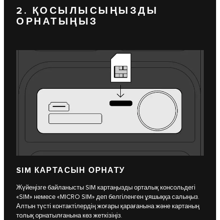
2. ҚОСЫЛЫСЫҢЫЗДЫ
ОРНАТЫҢЫЗ
SIM КАРТАСЫН ОРНАТУ
Жүйеңізге байланысты SIM картаңызды орталық консольдегі
«SIM» немесе «MICRO SIM» деп белгіленген ұяшыққа салыңыз.
Алтын түсті контактілердің жоғары қарағанына және картаның
толық орнатылғанына көз жеткізіңіз.