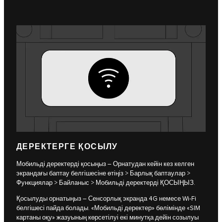
ДЕРЕКТЕРГЕ ҚОСЫЛУ
Мобильді деректерді қосыңыз – Орнатудан кейін кез келген
экрандағы баптау белгішесіне өтіңіз > Барлық баптаулар >
Функциялар > Байланыс > Мобильді деректерді ҚОСЫҢЫЗ.
Қосылуды орнатыңыз – Сенсорлық экранда 4G немесе Wi-Fi
белгішесі пайда болады. «Мобильді деректер» бөлімінде «SIM
картаны оқу» жазуының көрсетілуі екі минутқа дейін созылуы