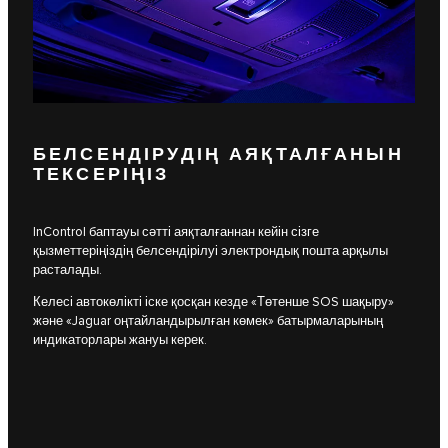
БЕЛСЕНДІРУДІҢ АЯҚТАЛҒАНЫН
ТЕКСЕРІҢІЗ
InControl баптауы сәтті аяқталғаннан кейін сізге
қызметтеріңіздің белсендірілуі электрондық пошта арқылы
расталады.
Келесі автокөлікті іске қосқан кезде «Төтенше SOS шақыру»
және «Jaguar оңтайландырылған көмек» батырмаларының
индикаторлары жануы керек.