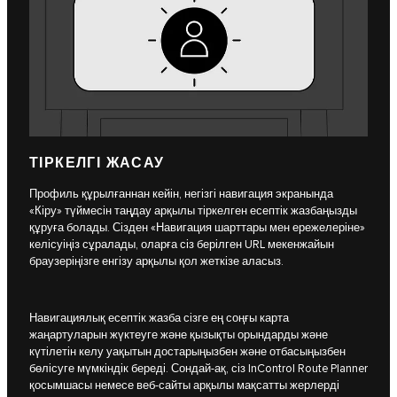
ТІРКЕЛГІ ЖАСАУ
Профиль құрылғаннан кейін, негізгі навигация экранында
«Кіру» түймесін таңдау арқылы тіркелген есептік жазбаңызды
құруға болады. Сізден «Навигация шарттары мен ережелеріне»
келісуіңіз сұралады, оларға сіз берілген URL мекенжайын
браузеріңізге енгізу арқылы қол жеткізе аласыз.
Навигациялық есептік жазба сізге ең соңғы карта
жаңартуларын жүктеуге және қызықты орындарды және
күтілетін келу уақытын достарыңызбен және отбасыңызбен
бөлісуге мүмкіндік береді. Сондай-ақ, сіз InControl Route Planner
қосымшасы немесе веб-сайты арқылы мақсатты жерлерді