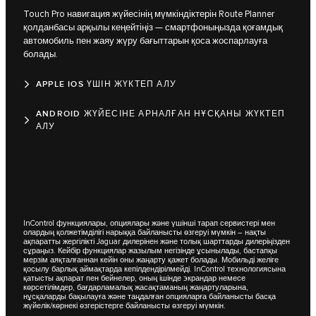
Touch Pro навигация жүйесінің мүмкіндіктерін Route Planner
қолданбасы арқылы кеңейтіңіз — смартфоныңызда қоғамдық
автомобиль пен жаяу жүру бағыттарын қоса жоспарлауға
болады.
APPLE IOS ҮШІН ЖҮКТЕП АЛУ
ANDROID ЖҮЙЕСІНЕ АРНАЛҒАН НҰСҚАНЫ ЖҮКТЕП
АЛУ
InControl функциялары, опциялары және үшінші тарап сервистері мен
олардың қолжетімділігі нарыққа байланысты өзгеруі мүмкін – нақты
ақпаратты жергілікті Jaguar дилерінен және толық шарттарды дилеріңізден
сұраңыз. Кейбір функциялар жазылым негізінде ұсынылады, бастапқы
мерзім аяқталғаннан кейін оны жаңарту қажет болады. Мобильді желіге
қосылу барлық аймақтарда кепілдендірілмейді. InControl технологиясына
қатысты ақпарат пен бейнелер, оның ішінде экрандар немесе
көрсетілімдер, бағдарламалық жасақтаманың жаңартуларына,
нұсқаларды бақылауға және таңдалған опцияларға байланысты басқа
жүйелік/көрнекі өзгерістерге байланысты өзгеруі мүмкін.