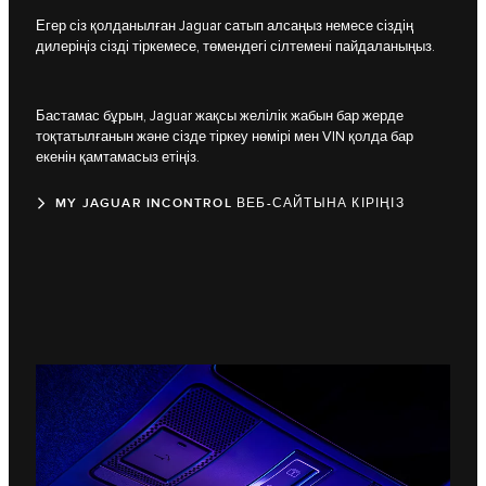
Егер сіз қолданылған Jaguar сатып алсаңыз немесе сіздің
дилеріңіз сізді тіркемесе, төмендегі сілтемені пайдаланыңыз.
Бастамас бұрын, Jaguar жақсы желілік жабын бар жерде
тоқтатылғанын және сізде тіркеу нөмірі мен VIN қолда бар
екенін қамтамасыз етіңіз.
MY JAGUAR INCONTROL ВЕБ-САЙТЫНА КІРІҢІЗ