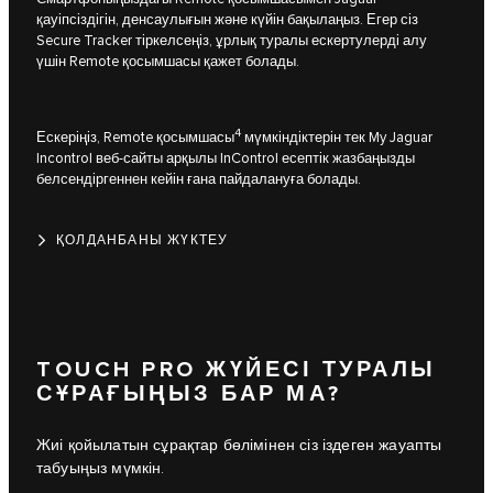
қауіпсіздігін, денсаулығын және күйін бақылаңыз. Егер сіз
Secure Tracker тіркелсеңіз, ұрлық туралы ескертулерді алу
үшін Remote қосымшасы қажет болады.
4
Ескеріңіз, Remote қосымшасы
мүмкіндіктерін тек My Jaguar
Incontrol веб-сайты арқылы InControl есептік жазбаңызды
белсендіргеннен кейін ғана пайдалануға болады.
ҚОЛДАНБАНЫ ЖҮКТЕУ
TOUCH PRO ЖҮЙЕСІ ТУРАЛЫ
СҰРАҒЫҢЫЗ БАР МА?
Жиі қойылатын сұрақтар бөлімінен сіз іздеген жауапты
табуыңыз мүмкін.