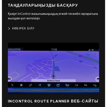
ТАҢДАУЛАРЫҢЫЗДЫ БАСҚАРУ
Қазіргі InControl жазылымыңыздың егжей-тегжейлі ақпаратына
жылдам қол жеткізіңіз.
КӨБІРЕК БІЛУ
INCONTROL ROUTE PLANNER ВЕБ-САЙТЫ