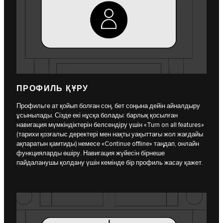
ПРОФИЛЬ ҚҰРУ
Профильге ат қойып болған соң, бет соңына дейін айналдыру
ұсынылады. Сізде екі нұсқа болады: барлық қосылған
навигация мүмкіндіктерін белсендіру үшін «Turn on all features»
(тарихи қозғалыс деректері мен нақты уақыттағы жол жағдайы
ақпаратын қамтиды) немесе «Continue offline» таңдап, онлайн
функцияларды өшіру. Навигация жүйесін бірнеше
пайдаланушы қолдану үшін кемінде бір профиль жасау қажет.