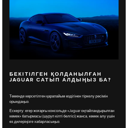
БЕКІТІЛГЕН ҚОЛДАНЫЛҒАН
JAGUAR САТЫП АЛДЫҢЫЗ БА?
Төменде көрсетілген қарапайым өздігінен тіркелу рәсімін
орындаңыз.
Ескерту: егер жоғарғы консольде «Jaguar оңтайландырылған
көмек» батырмасы (шуруп кілті белгісі) жанса, көмек алу үшін
өз дилеріңізге хабарласыңыз.