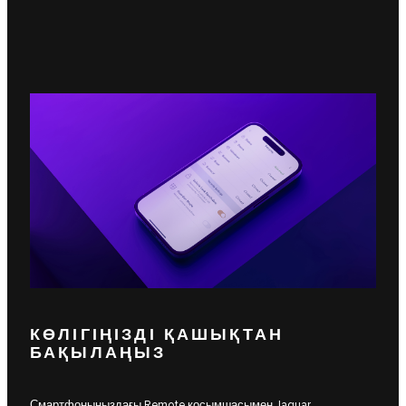
КӨЛІГІҢІЗДІ ҚАШЫҚТАН
БАҚЫЛАҢЫЗ
Смартфоныңыздағы Remote қосымшасымен Jaguar