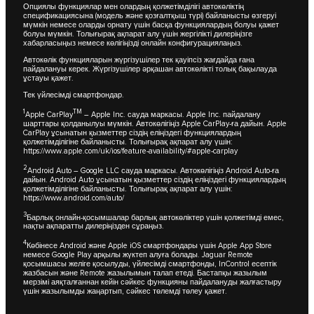
Опциялы функциялар мен олардың қолжетімділігі автокөліктің
спецификациясына (модель және қозғалтқыш түрі) байланысты өзгеруі
мүмкін немесе оларды орнату үшін басқа функциялардың болуы қажет
болуы мүмкін. Толығырақ ақпарат алу үшін жергілікті дилеріңізге
хабарласыңыз немесе көлігіңізді онлайн конфигурациялаңыз.
Автокөлік функцияларын жүргізушілер тек қауіпсіз жағдайда ғана
пайдалануы керек. Жүргізушілер әрқашан автокөлікті толық бақылауда
ұстауы қажет.
Тек үйлесімді смартфондар.
1
TM
Apple CarPlay
– Apple Inc. сауда маркасы. Apple Inc. пайдалану
шарттары қолданылуы мүмкін. Автокөлігіңіз Apple CarPlay-ға дайын. Apple
CarPlay ұсынатын қызметтер сіздің еліңіздегі функциялардың
қолжетімділігіне байланысты. Толығырақ ақпарат алу үшін:
https://www.apple.com/uk/ios/feature-availability/#apple-carplay
2
Android Auto – Google LLC сауда маркасы. Автокөлігіңіз Android Auto-ға
дайын. Android Auto ұсынатын қызметтер сіздің еліңіздегі функциялардың
қолжетімділігіне байланысты. Толығырақ ақпарат алу үшін:
https://www.android.com/auto/
3
Барлық онлайн-қосымшалар барлық автокөліктер үшін қолжетімді емес,
нақты ақпаратты дилеріңізден сұраңыз.
4
Көбінесе Android және Apple iOS смартфондары үшін Apple App Store
немесе Google Play арқылы жүктеп алуға болады. Jaguar Remote
қосымшасы желіге қосылуды, үйлесімді смартфонды, InControl есептік
жазбасын және Remote жазылымын талап етеді. Бастапқы жазылым
мерзімі аяқталғаннан кейін сәйкес функцияны пайдалануды жалғастыру
үшін жазылымды жаңартып, сәйкес төлемді төлеу қажет.