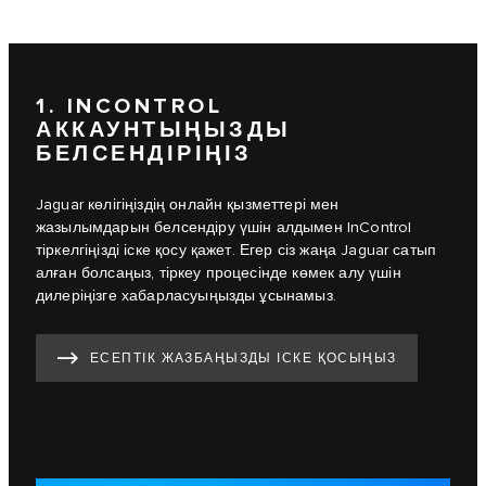
1. INCONTROL
АККАУНТЫҢЫЗДЫ
БЕЛСЕНДІРІҢІЗ
Jaguar көлігіңіздің онлайн қызметтері мен
жазылымдарын белсендіру үшін алдымен InControl
тіркелгіңізді іске қосу қажет. Егер сіз жаңа Jaguar сатып
алған болсаңыз, тіркеу процесінде көмек алу үшін
дилеріңізге хабарласуыңызды ұсынамыз.
ЕСЕПТІК ЖАЗБАҢЫЗДЫ ІСКЕ ҚОСЫҢЫЗ