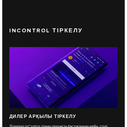
INCONTROL ТІРКЕЛУ
ДИЛЕР АРҚЫЛЫ ТІРКЕЛУ
Ділеріңіз InControl тіркеу процесін бастағаннан кейін, сізді