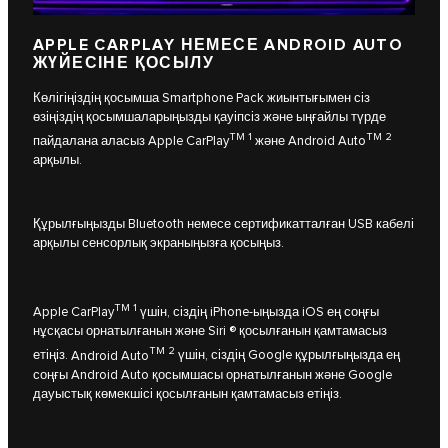
APPLE CARPLAY НЕМЕСЕ ANDROID AUTO
ЖҮЙЕСІНЕ ҚОСЫЛУ
Көлігіңіздің қосымша Smartphone Pack жиынтығымен сіз
өзіңіздің қосымшаларыңызды қауіпсіз және ыңғайлы түрде
TM 1
TM 2
пайдалана аласыз
Apple CarPlay
және
Android Auto
арқылы.
Құрылғыңызды Bluetooth немесе сертификатталған USB кабелі
арқылы сенсорлық экраныңызға қосыңыз.
TM 1
Apple CarPlay
үшін, сіздің iPhone-ыңызда iOS ең соңғы
нұсқасы орнатылғанын және Siri ® қосылғанын қамтамасыз
TM 2
етіңіз.
Android Auto
үшін, сіздің Google құрылғыңызда ең
соңғы Android Auto қосымшасы орнатылғанын және Google
дауыстық көмекшісі қосылғанын қамтамасыз етіңіз.