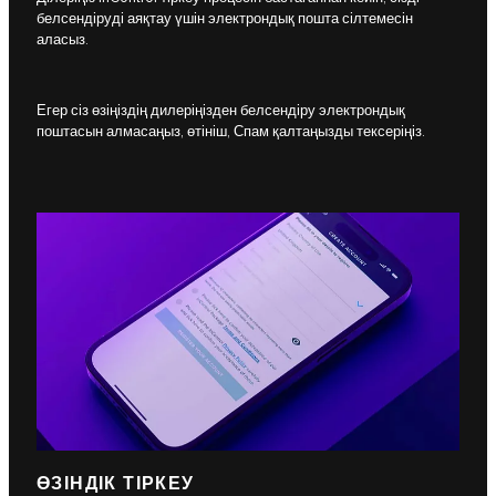
белсендіруді аяқтау үшін электрондық пошта сілтемесін
аласыз.
Егер сіз өзіңіздің дилеріңізден белсендіру электрондық
поштасын алмасаңыз, өтініш, Спам қалтаңызды тексеріңіз.
ӨЗІНДІК ТІРКЕУ